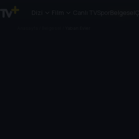
Dizi
Film
Canlı TV
Spor
Belgesel
Ç
Anasayfa
/
Belgesel
/
Yaban Evler