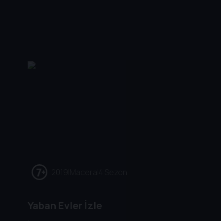
2019
|
Macera
|
4 Sezon
Yaban Evler İzle