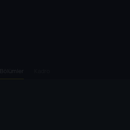
Bölümler
Kadro
7. Sezon
8. Sezon
9. Sezon
10. Sezon
1
. Bölüm:
Ohio Vadisi'ndeki Kul
39 dk
İki kardeş 8093 metre karelik bir sığır çiftl
tatil evi inşa eder.