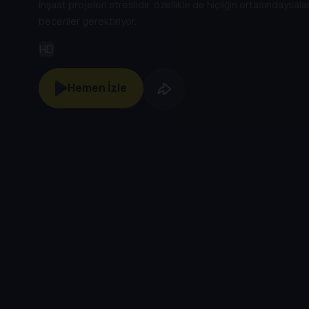
İnşaat projeleri streslidir, özellikle de hiçliğin ortasındaysal
beceriler gerektiriyor.
HD
Hemen İzle