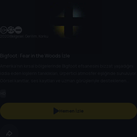
2020
|
Belgesel, Gerilim, Korku
Bigfoot: Fear in the Woods İzle
Amerika'nın kırsal bölgelerinde Bigfoot efsanesini bizzat yaşadığını
iddia eden kişilerin tanıklıkları, ürpertici atmosfer eşliğinde sunuluyor.
Görsel kanıtlar, ses kayıtları ve uzman görüşleriyle desteklenen
anlatım, gizemli yaratığın varlığına dair merakı körüklüyor. Belgesel,
HD
Bigfoot'un sadece bir efsane mi yoksa gerçek mi olduğunu
sorgularken, doğanın vahşi yüzünü ve doğaüstü olanın yarattığı
gerilimi izleyiciye sunuyor.
Hemen İzle