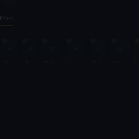
Kadro
Derek
Erin
Jeffrey
Ken
Lynne
Nick
R
Hayes
Ryder
Meldrum
Gerhard
McNeill
Redfern
Le