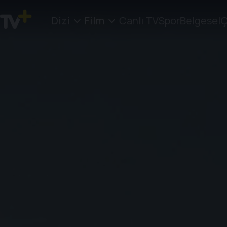
Dizi
Film
Canlı TV
Spor
Belgesel
Ç