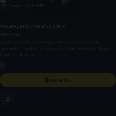
2017
|
Animasyon, Çocuk, Aile
|
11 dk
11 dk
We Bare Bears
3. Sezon
54. Bölüm
Aile Sorunları
Bebek Boz, başrolünü oynadığı bir durum komedisi setinde
yaşamaktadır fakat daha havalı bir çocuk kadroya katıldığında Boz
tehdit altında hisseder.
HD
Hemen İzle