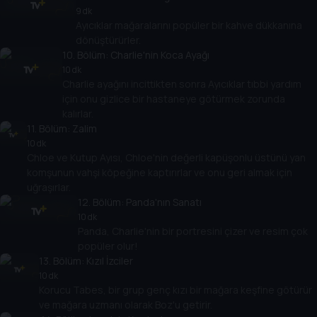
9 dk
Ayıcıklar mağaralarını popüler bir kahve dükkanına
dönüştürürler.
10
. Bölüm:
Charlie'nin Koca Ayağı
10 dk
Charlie ayağını incittikten sonra Ayıcıklar tıbbi yardım
için onu gizlice bir hastaneye götürmek zorunda
kalırlar.
11
. Bölüm:
Zalim
10 dk
Chloe ve Kutup Ayısı, Chloe'nin değerli kapüşonlu üstünü yan
komşunun vahşi köpeğine kaptırırlar ve onu geri almak için
uğraşırlar.
12
. Bölüm:
Panda'nın Sanatı
10 dk
Panda, Charlie'nin bir portresini çizer ve resim çok
popüler olur!
13
. Bölüm:
Kızıl İzciler
10 dk
Korucu Tabes, bir grup genç kızı bir mağara keşfine götürür
ve mağara uzmanı olarak Boz'u getirir.