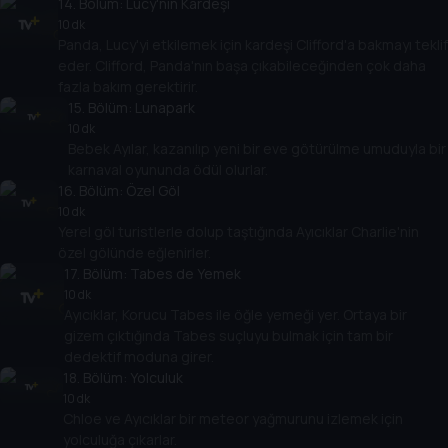
14
. Bölüm:
Lucy'nin Kardeşi
10 dk
Panda, Lucy'yi etkilemek için kardeşi Clifford'a bakmayı teklif
eder. Clifford, Panda'nın başa çıkabileceğinden çok daha
fazla bakım gerektirir.
15
. Bölüm:
Lunapark
10 dk
Bebek Ayılar, kazanılıp yeni bir eve götürülme umuduyla bir
karnaval oyununda ödül olurlar.
16
. Bölüm:
Özel Göl
10 dk
Yerel göl turistlerle dolup taştığında Ayıcıklar Charlie'nin
özel gölünde eğlenirler.
17
. Bölüm:
Tabes de Yemek
10 dk
Ayıcıklar, Korucu Tabes ile öğle yemeği yer. Ortaya bir
gizem çıktığında Tabes suçluyu bulmak için tam bir
dedektif moduna girer.
18
. Bölüm:
Yolculuk
10 dk
Chloe ve Ayıcıklar bir meteor yağmurunu izlemek için
yolculuğa çıkarlar.