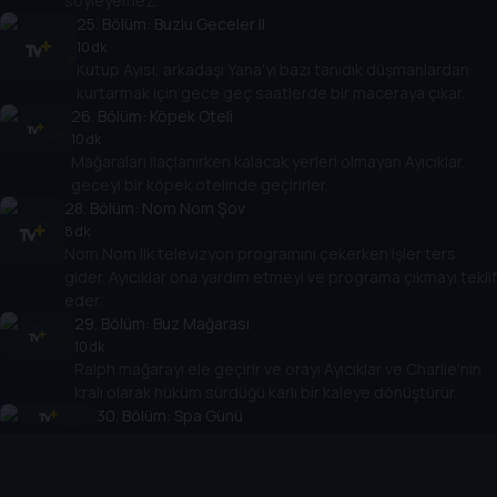
söyleyemez.
25
. Bölüm:
Buzlu Geceler II
10 dk
Kutup Ayısı, arkadaşı Yana'yı bazı tanıdık düşmanlardan
kurtarmak için gece geç saatlerde bir maceraya çıkar.
26
. Bölüm:
Köpek Oteli
10 dk
Mağaraları ilaçlanırken kalacak yerleri olmayan Ayıcıklar,
geceyi bir köpek otelinde geçirirler.
28
. Bölüm:
Nom Nom Şov
8 dk
Nom Nom ilk televizyon programını çekerken işler ters
gider. Ayıcıklar ona yardım etmeyi ve programa çıkmayı teklif
eder.
29
. Bölüm:
Buz Mağarası
10 dk
Ralph mağarayı ele geçirir ve orayı Ayıcıklar ve Charlie'nin
kralı olarak hüküm sürdüğü karlı bir kaleye dönüştürür.
30
. Bölüm:
Spa Günü
10 dk
Ayıcıklar, spa'da rahatlatıcı bir gün geçirir.
31
. Bölüm:
Charlie'nin Cadılar Bayramı