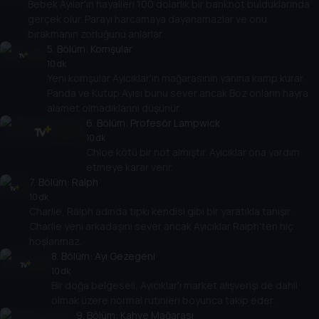
Bebek Ayılar'ın hayalleri 100 dolarlık bir banknot bulduklarında
gerçek olur. Parayı harcamaya dayanamazlar ve onu
bırakmanın zorluğunu anlarlar.
5
. Bölüm:
Komşular
10 dk
Yeni komşular Ayıcıklar'ın mağarasının yanına kamp kurar.
Panda ve Kutup Ayısı bunu sever ancak Boz onların hayra
alamet olmadıklarını düşünür.
6
. Bölüm:
Profesör Lampwick
10 dk
Chloe kötü bir not almıştır. Ayıcıklar ona yardım
etmeye karar verir.
7
. Bölüm:
Ralph
10 dk
Charlie, Ralph adında tıpkı kendisi gibi bir yaratıkla tanışır.
Charlie yeni arkadaşını sever ancak Ayıcıklar Ralph'ten hiç
hoşlanmaz.
8
. Bölüm:
Ayı Gezegeni
10 dk
Bir doğa belgeseli, Ayıcıklar'ı market alışverişi de dahil
olmak üzere normal rutinleri boyunca takip eder.
9
. Bölüm:
Kahve Mağarası