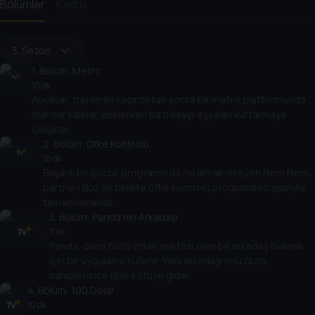
Bölümler
Kadro
3. Sezon
1
. Bölüm:
Metro
10 dk
Ayıcıklar, trenlerini kaçırdıktan sonra bir metro platformunda
mahsur kalırlar. Beklerken bazı kayıp eşyaları kurtarmaya
çalışırlar.
2
. Bölüm:
Öfke Kontrolü
10 dk
Başarılı bir çocuk programında rol almak isteyen Nom Nom,
partneri Boz ile birlikte öfke kontrolü programını başarıyla
tamamlamalıdır.
3
. Bölüm:
Panda'nın Arkadaşı
11 dk
Panda, daha fazla ortak noktası olan bir arkadaş bulmak
için bir uygulama kullanır. Yeni arkadaşı onu fazla
sahiplenince işler kötüye gider.
4
. Bölüm:
100 Dolar
10 dk