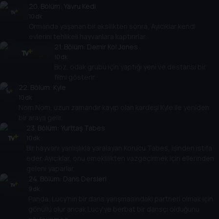
20
. Bölüm:
Yavru Kedi
10 dk
Ormanda yaşanan bir aksilikten sonra, Ayıcıklar kendi
evlerini tehlikeli hayvanlara kaptırırlar.
21
. Bölüm:
Demir Kol Jones
10 dk
Boz, odak grubu için yaptığı yeni ve destansı bir
filmi gösterir.
22
. Bölüm:
Kyle
10 dk
Nom Nom, uzun zamandır kayıp olan kardeşi Kyle ile yeniden
bir araya gelir.
23
. Bölüm:
Yurttaş Tabes
10 dk
Bir hayvanı yanlışlıkla yaralayan Korucu Tabes, işinden istifa
eder. Ayıcıklar, onu emeklilikten vazgeçirmek için ellerinden
geleni yaparlar.
24
. Bölüm:
Dans Dersleri
9 dk
Panda, Lucy'nin bir dans yarışmasındaki partneri olmak için
gönüllü olur ancak Lucy'ye berbat bir dansçı olduğunu