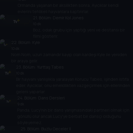
Ormanda yaşanan bir aksilikten sonra, Ayıcıklar kendi
evlerini tehlikeli hayvanlara kaptırırlar.
21
. Bölüm:
Demir Kol Jones
10 dk
Boz, odak grubu için yaptığı yeni ve destansı bir
filmi gösterir.
22
. Bölüm:
Kyle
10 dk
Nom Nom, uzun zamandır kayıp olan kardeşi Kyle ile yeniden
bir araya gelir.
23
. Bölüm:
Yurttaş Tabes
10 dk
Bir hayvanı yanlışlıkla yaralayan Korucu Tabes, işinden istifa
eder. Ayıcıklar, onu emeklilikten vazgeçirmek için ellerinden
geleni yaparlar.
24
. Bölüm:
Dans Dersleri
9 dk
Panda, Lucy'nin bir dans yarışmasındaki partneri olmak için
gönüllü olur ancak Lucy'ye berbat bir dansçı olduğunu
söyleyemez.
25
. Bölüm:
Buzlu Geceler II