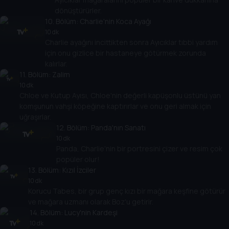
dönüştürürler.
10
. Bölüm:
Charlie'nin Koca Ayağı
10 dk
Charlie ayağını incittikten sonra Ayıcıklar tıbbi yardım
için onu gizlice bir hastaneye götürmek zorunda
kalırlar.
11
. Bölüm:
Zalim
10 dk
Chloe ve Kutup Ayısı, Chloe'nin değerli kapüşonlu üstünü yan
komşunun vahşi köpeğine kaptırırlar ve onu geri almak için
uğraşırlar.
12
. Bölüm:
Panda'nın Sanatı
10 dk
Panda, Charlie'nin bir portresini çizer ve resim çok
popüler olur!
13
. Bölüm:
Kızıl İzciler
10 dk
Korucu Tabes, bir grup genç kızı bir mağara keşfine götürür
ve mağara uzmanı olarak Boz'u getirir.
14
. Bölüm:
Lucy'nin Kardeşi
10 dk