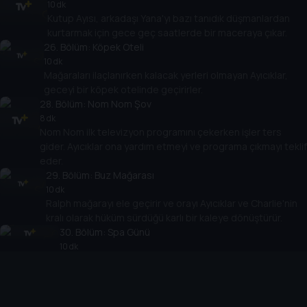
10 dk
Kutup Ayısı, arkadaşı Yana'yı bazı tanıdık düşmanlardan
kurtarmak için gece geç saatlerde bir maceraya çıkar.
26
. Bölüm:
Köpek Oteli
10 dk
Mağaraları ilaçlanırken kalacak yerleri olmayan Ayıcıklar,
geceyi bir köpek otelinde geçirirler.
28
. Bölüm:
Nom Nom Şov
8 dk
Nom Nom ilk televizyon programını çekerken işler ters
gider. Ayıcıklar ona yardım etmeyi ve programa çıkmayı teklif
eder.
29
. Bölüm:
Buz Mağarası
10 dk
Ralph mağarayı ele geçirir ve orayı Ayıcıklar ve Charlie'nin
kralı olarak hüküm sürdüğü karlı bir kaleye dönüştürür.
30
. Bölüm:
Spa Günü
10 dk
Ayıcıklar, spa'da rahatlatıcı bir gün geçirir.
31
. Bölüm:
Charlie'nin Cadılar Bayramı
10 dk
Charlie, Ayıcıklar'ın başrolde olduğu ürkütücü