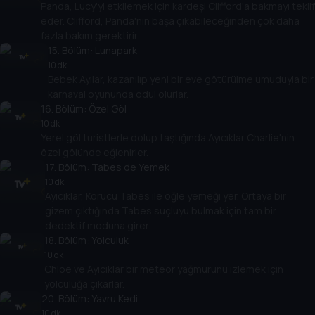
Panda, Lucy'yi etkilemek için kardeşi Clifford'a bakmayı teklif
eder. Clifford, Panda'nın başa çıkabileceğinden çok daha
fazla bakım gerektirir.
15
. Bölüm:
Lunapark
10 dk
Bebek Ayılar, kazanılıp yeni bir eve götürülme umuduyla bir
karnaval oyununda ödül olurlar.
16
. Bölüm:
Özel Göl
10 dk
Yerel göl turistlerle dolup taştığında Ayıcıklar Charlie'nin
özel gölünde eğlenirler.
17
. Bölüm:
Tabes de Yemek
10 dk
Ayıcıklar, Korucu Tabes ile öğle yemeği yer. Ortaya bir
gizem çıktığında Tabes suçluyu bulmak için tam bir
dedektif moduna girer.
18
. Bölüm:
Yolculuk
10 dk
Chloe ve Ayıcıklar bir meteor yağmurunu izlemek için
yolculuğa çıkarlar.
20
. Bölüm:
Yavru Kedi
10 dk