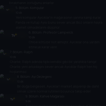
bırakmanın zorluğunu anlarlar.
5
. Bölüm:
Komşular
10 dk
Yeni komşular Ayıcıklar'ın mağarasının yanına kamp kurar.
Panda ve Kutup Ayısı bunu sever ancak Boz onların hayra
alamet olmadıklarını düşünür.
6
. Bölüm:
Profesör Lampwick
10 dk
Chloe kötü bir not almıştır. Ayıcıklar ona yardım
etmeye karar verir.
7
. Bölüm:
Ralph
10 dk
Charlie, Ralph adında tıpkı kendisi gibi bir yaratıkla tanışır.
Charlie yeni arkadaşını sever ancak Ayıcıklar Ralph'ten hiç
hoşlanmaz.
8
. Bölüm:
Ayı Gezegeni
10 dk
Bir doğa belgeseli, Ayıcıklar'ı market alışverişi de dahil
olmak üzere normal rutinleri boyunca takip eder.
9
. Bölüm:
Kahve Mağarası
9 dk
Ayıcıklar mağaralarını popüler bir kahve dükkanına