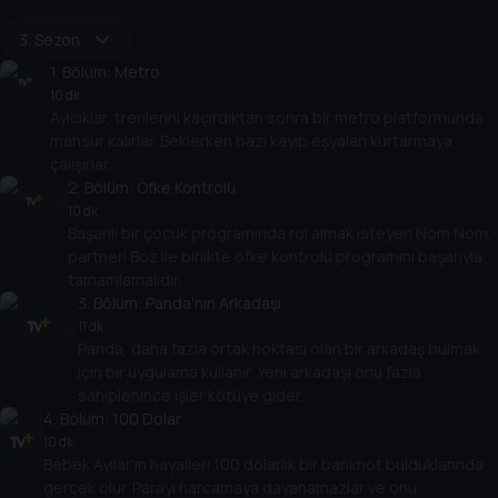
3. Sezon
1
. Bölüm:
Metro
10 dk
Ayıcıklar, trenlerini kaçırdıktan sonra bir metro platformunda
mahsur kalırlar. Beklerken bazı kayıp eşyaları kurtarmaya
çalışırlar.
2
. Bölüm:
Öfke Kontrolü
10 dk
Başarılı bir çocuk programında rol almak isteyen Nom Nom,
partneri Boz ile birlikte öfke kontrolü programını başarıyla
tamamlamalıdır.
3
. Bölüm:
Panda'nın Arkadaşı
11 dk
Panda, daha fazla ortak noktası olan bir arkadaş bulmak
için bir uygulama kullanır. Yeni arkadaşı onu fazla
sahiplenince işler kötüye gider.
4
. Bölüm:
100 Dolar
10 dk
Bebek Ayılar'ın hayalleri 100 dolarlık bir banknot bulduklarında
gerçek olur. Parayı harcamaya dayanamazlar ve onu