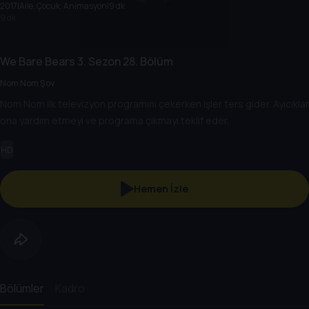
2017
|
Aile, Çocuk, Animasyon
|
9 dk
9 dk
We Bare Bears
3. Sezon
28. Bölüm
Nom Nom Şov
Nom Nom ilk televizyon programını çekerken işler ters gider. Ayıcıklar
ona yardım etmeyi ve programa çıkmayı teklif eder.
HD
Hemen İzle
Bölümler
Kadro