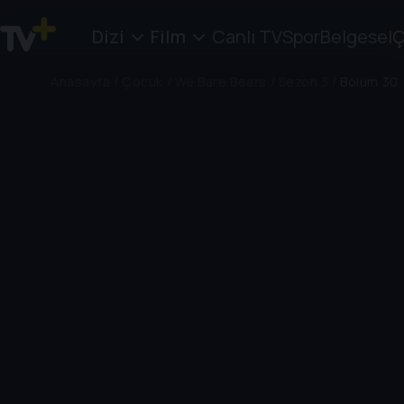
Dizi
Film
Canlı TV
Spor
Belgesel
Ç
Anasayfa
/
Çocuk
/
We Bare Bears
/
Sezon 3
/
Bölüm 30