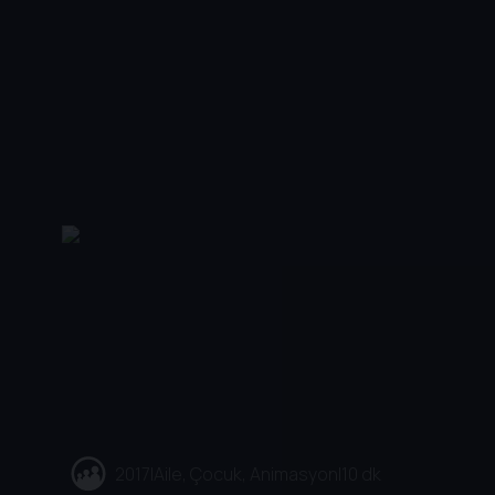
2017
|
Aile, Çocuk, Animasyon
|
10 dk