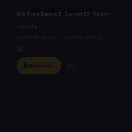
We Bare Bears
3. Sezon
32. Bölüm
Tavşanlar
Bebek Ayılar, çaresiz bir grup tavşanla tanışır.
HD
Hemen İzle