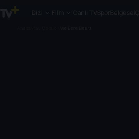
Dizi
Film
Canlı TV
Spor
Belgesel
Ç
Anasayfa
/
Çocuk
/
We Bare Bears