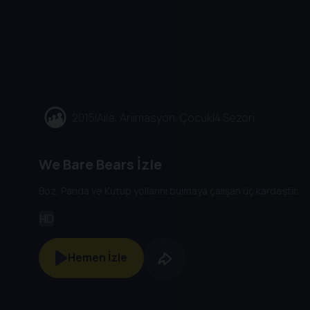
2015
|
Aile, Animasyon, Çocuk
|
4 Sezon
We Bare Bears İzle
Boz, Panda ve Kutup yollarını bulmaya çalışan üç kardeştir.
HD
Hemen İzle