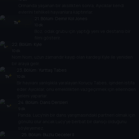
Ormanda yaşanan bir aksilikten sonra, Ayıcıklar kendi
evlerini tehlikeli hayvanlara kaptırırlar.
21
. Bölüm:
Demir Kol Jones
10 dk
Boz, odak grubu için yaptığı yeni ve destansı bir
filmi gösterir.
22
. Bölüm:
Kyle
10 dk
Nom Nom, uzun zamandır kayıp olan kardeşi Kyle ile yeniden
bir araya gelir.
23
. Bölüm:
Yurttaş Tabes
10 dk
Bir hayvanı yanlışlıkla yaralayan Korucu Tabes, işinden istifa
eder. Ayıcıklar, onu emeklilikten vazgeçirmek için ellerinden
geleni yaparlar.
24
. Bölüm:
Dans Dersleri
9 dk
Panda, Lucy'nin bir dans yarışmasındaki partneri olmak için
gönüllü olur ancak Lucy'ye berbat bir dansçı olduğunu
söyleyemez.
25
. Bölüm:
Buzlu Geceler II