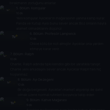
bırakmanın zorluğunu anlarlar.
5
. Bölüm:
Komşular
10 dk
Yeni komşular Ayıcıklar'ın mağarasının yanına kamp kurar.
Panda ve Kutup Ayısı bunu sever ancak Boz onların hayra
alamet olmadıklarını düşünür.
6
. Bölüm:
Profesör Lampwick
10 dk
Chloe kötü bir not almıştır. Ayıcıklar ona yardım
etmeye karar verir.
7
. Bölüm:
Ralph
10 dk
Charlie, Ralph adında tıpkı kendisi gibi bir yaratıkla tanışır.
Charlie yeni arkadaşını sever ancak Ayıcıklar Ralph'ten hiç
hoşlanmaz.
8
. Bölüm:
Ayı Gezegeni
10 dk
Bir doğa belgeseli, Ayıcıklar'ı market alışverişi de dahil
olmak üzere normal rutinleri boyunca takip eder.
9
. Bölüm:
Kahve Mağarası
9 dk
Ayıcıklar mağaralarını popüler bir kahve dükkanına