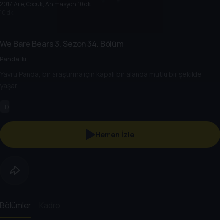
2017
|
Aile, Çocuk, Animasyon
|
10 dk
10 dk
We Bare Bears
3. Sezon
34. Bölüm
Panda İki
Yavru Panda, bir araştırma için kapalı bir alanda mutlu bir şekilde
yaşar.
HD
Hemen İzle
Bölümler
Kadro