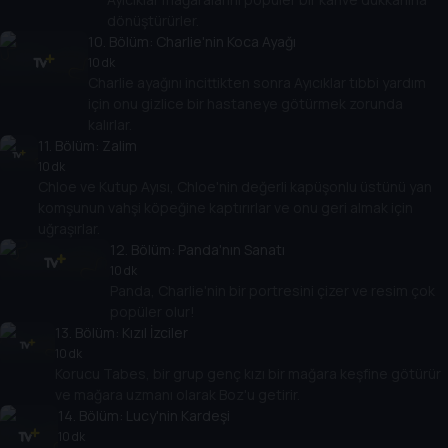
dönüştürürler.
10
. Bölüm:
Charlie'nin Koca Ayağı
10 dk
Charlie ayağını incittikten sonra Ayıcıklar tıbbi yardım
için onu gizlice bir hastaneye götürmek zorunda
kalırlar.
11
. Bölüm:
Zalim
10 dk
Chloe ve Kutup Ayısı, Chloe'nin değerli kapüşonlu üstünü yan
komşunun vahşi köpeğine kaptırırlar ve onu geri almak için
uğraşırlar.
12
. Bölüm:
Panda'nın Sanatı
10 dk
Panda, Charlie'nin bir portresini çizer ve resim çok
popüler olur!
13
. Bölüm:
Kızıl İzciler
10 dk
Korucu Tabes, bir grup genç kızı bir mağara keşfine götürür
ve mağara uzmanı olarak Boz'u getirir.
14
. Bölüm:
Lucy'nin Kardeşi
10 dk