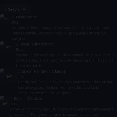
3. Sezon
1
. Bölüm:
Metro
10 dk
Ayıcıklar, trenlerini kaçırdıktan sonra bir metro platformunda
mahsur kalırlar. Beklerken bazı kayıp eşyaları kurtarmaya
çalışırlar.
2
. Bölüm:
Öfke Kontrolü
10 dk
Başarılı bir çocuk programında rol almak isteyen Nom Nom,
partneri Boz ile birlikte öfke kontrolü programını başarıyla
tamamlamalıdır.
3
. Bölüm:
Panda'nın Arkadaşı
11 dk
Panda, daha fazla ortak noktası olan bir arkadaş bulmak
için bir uygulama kullanır. Yeni arkadaşı onu fazla
sahiplenince işler kötüye gider.
4
. Bölüm:
100 Dolar
10 dk
Bebek Ayılar'ın hayalleri 100 dolarlık bir banknot bulduklarında
gerçek olur. Parayı harcamaya dayanamazlar ve onu