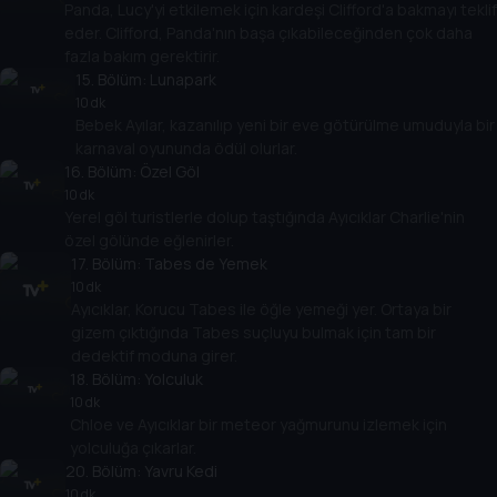
Panda, Lucy'yi etkilemek için kardeşi Clifford'a bakmayı teklif
eder. Clifford, Panda'nın başa çıkabileceğinden çok daha
fazla bakım gerektirir.
15
. Bölüm:
Lunapark
10 dk
Bebek Ayılar, kazanılıp yeni bir eve götürülme umuduyla bir
karnaval oyununda ödül olurlar.
16
. Bölüm:
Özel Göl
10 dk
Yerel göl turistlerle dolup taştığında Ayıcıklar Charlie'nin
özel gölünde eğlenirler.
17
. Bölüm:
Tabes de Yemek
10 dk
Ayıcıklar, Korucu Tabes ile öğle yemeği yer. Ortaya bir
gizem çıktığında Tabes suçluyu bulmak için tam bir
dedektif moduna girer.
18
. Bölüm:
Yolculuk
10 dk
Chloe ve Ayıcıklar bir meteor yağmurunu izlemek için
yolculuğa çıkarlar.
20
. Bölüm:
Yavru Kedi
10 dk