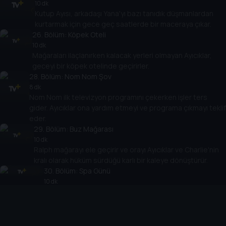
10 dk
Kutup Ayısı, arkadaşı Yana'yı bazı tanıdık düşmanlardan
kurtarmak için gece geç saatlerde bir maceraya çıkar.
26
. Bölüm:
Köpek Oteli
10 dk
Mağaraları ilaçlanırken kalacak yerleri olmayan Ayıcıklar,
geceyi bir köpek otelinde geçirirler.
28
. Bölüm:
Nom Nom Şov
8 dk
Nom Nom ilk televizyon programını çekerken işler ters
gider. Ayıcıklar ona yardım etmeyi ve programa çıkmayı teklif
eder.
29
. Bölüm:
Buz Mağarası
10 dk
Ralph mağarayı ele geçirir ve orayı Ayıcıklar ve Charlie'nin
kralı olarak hüküm sürdüğü karlı bir kaleye dönüştürür.
30
. Bölüm:
Spa Günü
10 dk
Ayıcıklar, spa'da rahatlatıcı bir gün geçirir.
31
. Bölüm:
Charlie'nin Cadılar Bayramı
10 dk
Charlie, Ayıcıklar'ın başrolde olduğu ürkütücü