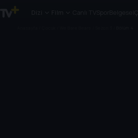
Dizi
Film
Canlı TV
Spor
Belgesel
Ç
Anasayfa
/
Çocuk
/
We Bare Bears
/
Sezon 3
/
Bölüm 4