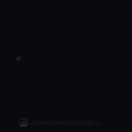
2017
|
Aile, Çocuk, Animasyon
|
11 dk