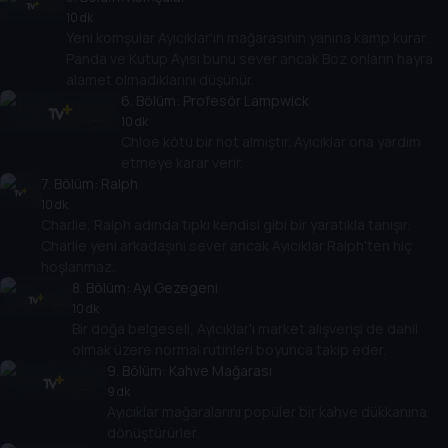
10 dk
Yeni komşular Ayıcıklar'ın mağarasının yanına kamp kurar.
Panda ve Kutup Ayısı bunu sever ancak Boz onların hayra
alamet olmadıklarını düşünür.
6
. Bölüm:
Profesör Lampwick
10 dk
Chloe kötü bir not almıştır. Ayıcıklar ona yardım
etmeye karar verir.
7
. Bölüm:
Ralph
10 dk
Charlie, Ralph adında tıpkı kendisi gibi bir yaratıkla tanışır.
Charlie yeni arkadaşını sever ancak Ayıcıklar Ralph'ten hiç
hoşlanmaz.
8
. Bölüm:
Ayı Gezegeni
10 dk
Bir doğa belgeseli, Ayıcıklar'ı market alışverişi de dahil
olmak üzere normal rutinleri boyunca takip eder.
9
. Bölüm:
Kahve Mağarası
9 dk
Ayıcıklar mağaralarını popüler bir kahve dükkanına
dönüştürürler.