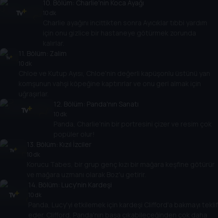
10
. Bölüm:
Charlie'nin Koca Ayağı
10 dk
Charlie ayağını incittikten sonra Ayıcıklar tıbbi yardım
için onu gizlice bir hastaneye götürmek zorunda
kalırlar.
11
. Bölüm:
Zalim
10 dk
Chloe ve Kutup Ayısı, Chloe'nin değerli kapüşonlu üstünü yan
komşunun vahşi köpeğine kaptırırlar ve onu geri almak için
uğraşırlar.
12
. Bölüm:
Panda'nın Sanatı
10 dk
Panda, Charlie'nin bir portresini çizer ve resim çok
popüler olur!
13
. Bölüm:
Kızıl İzciler
10 dk
Korucu Tabes, bir grup genç kızı bir mağara keşfine götürür
ve mağara uzmanı olarak Boz'u getirir.
14
. Bölüm:
Lucy'nin Kardeşi
10 dk
Panda, Lucy'yi etkilemek için kardeşi Clifford'a bakmayı teklif
eder. Clifford, Panda'nın başa çıkabileceğinden çok daha