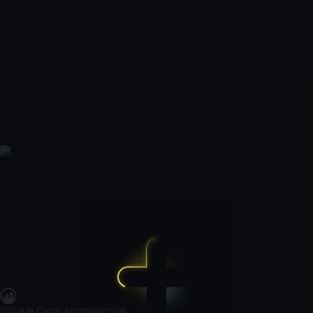
2017
|
Aile, Çocuk, Animasyon
|
11 dk