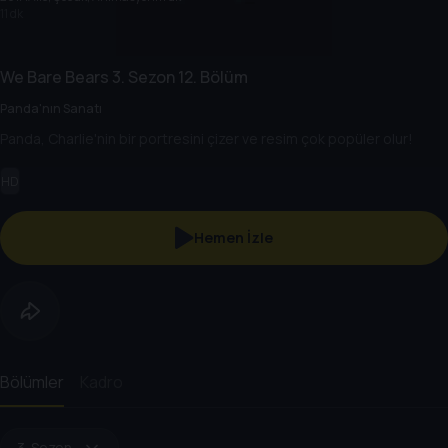
11 dk
We Bare Bears
3. Sezon
12. Bölüm
Panda'nın Sanatı
Panda, Charlie'nin bir portresini çizer ve resim çok popüler olur!
HD
Hemen İzle
Bölümler
Kadro
3. Sezon