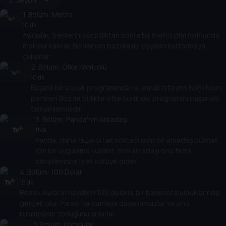
1
. Bölüm:
Metro
10 dk
Ayıcıklar, trenlerini kaçırdıktan sonra bir metro platformunda
mahsur kalırlar. Beklerken bazı kayıp eşyaları kurtarmaya
çalışırlar.
2
. Bölüm:
Öfke Kontrolü
10 dk
Başarılı bir çocuk programında rol almak isteyen Nom Nom,
partneri Boz ile birlikte öfke kontrolü programını başarıyla
tamamlamalıdır.
3
. Bölüm:
Panda'nın Arkadaşı
11 dk
Panda, daha fazla ortak noktası olan bir arkadaş bulmak
için bir uygulama kullanır. Yeni arkadaşı onu fazla
sahiplenince işler kötüye gider.
4
. Bölüm:
100 Dolar
10 dk
Bebek Ayılar'ın hayalleri 100 dolarlık bir banknot bulduklarında
gerçek olur. Parayı harcamaya dayanamazlar ve onu
bırakmanın zorluğunu anlarlar.
5
. Bölüm:
Komşular