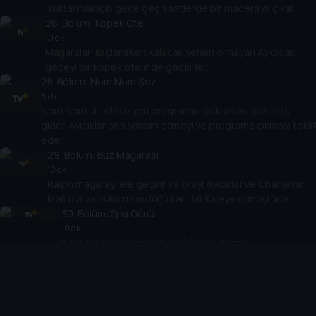
kurtarmak için gece geç saatlerde bir maceraya çıkar.
26
. Bölüm:
Köpek Oteli
10 dk
Mağaraları ilaçlanırken kalacak yerleri olmayan Ayıcıklar,
geceyi bir köpek otelinde geçirirler.
28
. Bölüm:
Nom Nom Şov
8 dk
Nom Nom ilk televizyon programını çekerken işler ters
gider. Ayıcıklar ona yardım etmeyi ve programa çıkmayı teklif
eder.
29
. Bölüm:
Buz Mağarası
10 dk
Ralph mağarayı ele geçirir ve orayı Ayıcıklar ve Charlie'nin
kralı olarak hüküm sürdüğü karlı bir kaleye dönüştürür.
30
. Bölüm:
Spa Günü
10 dk
Ayıcıklar, spa'da rahatlatıcı bir gün geçirir.
31
. Bölüm:
Charlie'nin Cadılar Bayramı
10 dk
Charlie, Ayıcıklar'ın başrolde olduğu ürkütücü
hikayelerle dolu bir akşam düzenler.
32
. Bölüm:
Tavşanlar