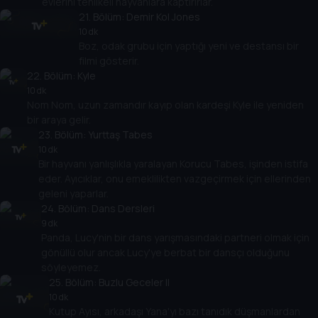
evlerini tehlikeli hayvanlara kaptırırlar.
21
. Bölüm:
Demir Kol Jones
10 dk
Boz, odak grubu için yaptığı yeni ve destansı bir
filmi gösterir.
22
. Bölüm:
Kyle
10 dk
Nom Nom, uzun zamandır kayıp olan kardeşi Kyle ile yeniden
bir araya gelir.
23
. Bölüm:
Yurttaş Tabes
10 dk
Bir hayvanı yanlışlıkla yaralayan Korucu Tabes, işinden istifa
eder. Ayıcıklar, onu emeklilikten vazgeçirmek için ellerinden
geleni yaparlar.
24
. Bölüm:
Dans Dersleri
9 dk
Panda, Lucy'nin bir dans yarışmasındaki partneri olmak için
gönüllü olur ancak Lucy'ye berbat bir dansçı olduğunu
söyleyemez.
25
. Bölüm:
Buzlu Geceler II
10 dk
Kutup Ayısı, arkadaşı Yana'yı bazı tanıdık düşmanlardan