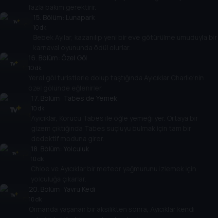
fazla bakım gerektirir.
15
. Bölüm:
Lunapark
10 dk
Bebek Ayılar, kazanılıp yeni bir eve götürülme umuduyla bir
karnaval oyununda ödül olurlar.
16
. Bölüm:
Özel Göl
10 dk
Yerel göl turistlerle dolup taştığında Ayıcıklar Charlie'nin
özel gölünde eğlenirler.
17
. Bölüm:
Tabes de Yemek
10 dk
Ayıcıklar, Korucu Tabes ile öğle yemeği yer. Ortaya bir
gizem çıktığında Tabes suçluyu bulmak için tam bir
dedektif moduna girer.
18
. Bölüm:
Yolculuk
10 dk
Chloe ve Ayıcıklar bir meteor yağmurunu izlemek için
yolculuğa çıkarlar.
20
. Bölüm:
Yavru Kedi
10 dk
Ormanda yaşanan bir aksilikten sonra, Ayıcıklar kendi