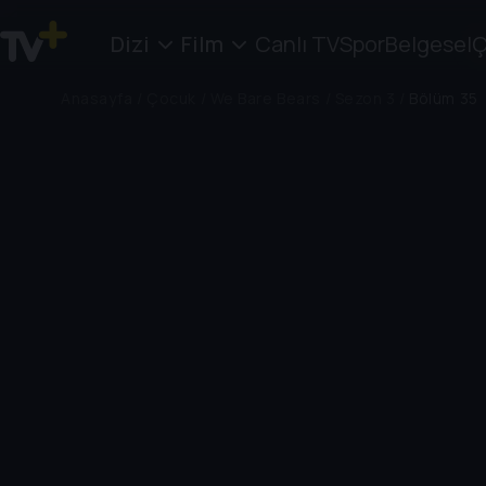
Dizi
Film
Canlı TV
Spor
Belgesel
Ç
Anasayfa
/
Çocuk
/
We Bare Bears
/
Sezon 3
/
Bölüm 35