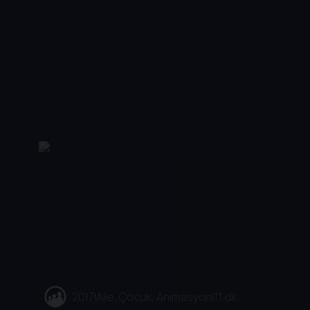
2017
|
Aile, Çocuk, Animasyon
|
11 dk