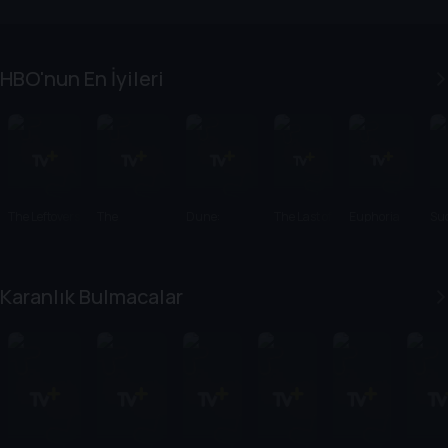
HBO'nun En İyileri
The Leftovers
The
Dune:
The Last of
Euphoria
Su
Sopranos
Prophecy
Us
Karanlık Bulmacalar