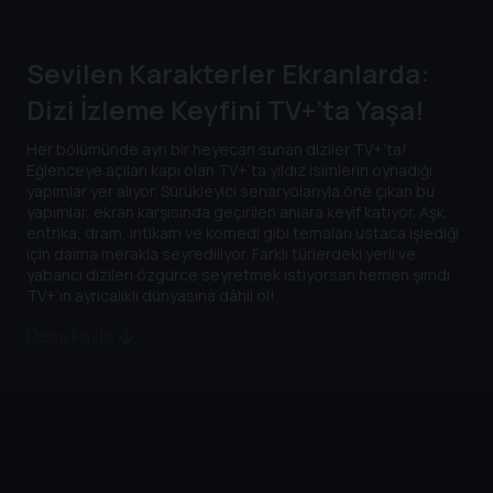
Sevilen Karakterler Ekranlarda:
Dizi İzleme Keyfini TV+’ta Yaşa!
Her bölümünde ayrı bir heyecan sunan diziler TV+’ta!
Eğlenceye açılan kapı olan TV+’ta yıldız isimlerin oynadığı
yapımlar yer alıyor. Sürükleyici senaryolarıyla öne çıkan bu
yapımlar, ekran karşısında geçirilen anlara keyif katıyor. Aşk,
entrika, dram, intikam ve komedi gibi temaları ustaca işlediği
için daima merakla seyrediliyor. Farklı türlerdeki yerli ve
yabancı dizileri özgürce seyretmek istiyorsan hemen şimdi
TV+’ın ayrıcalıklı dünyasına dâhil ol!
Daha Fazla