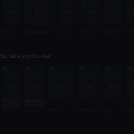
Sahipli
Yaşamayanlar
Kafayı
Bizden
Börü 2039
7YÜ
Yersin
Olur Mu?
Sürükleyici Diziler
Sadece TV+'ta
Sadece TV+'ta
School
Lawmen:
The
The Chair
Halo
The
Spirits
Bass Reeves
Handmaid's
Company
Pen
Tale