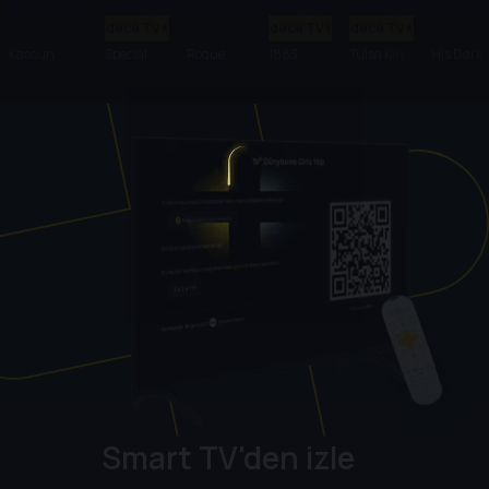
Sadece TV+'ta
Sadece TV+'ta
Sadece TV+'ta
Kaosun
Special
Rogue
1883
Tulsa King
His Dark
Anatomisi
Ops:
Heroes
Materials
Lioness
Smart TV'den izle