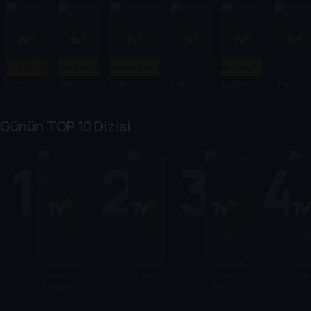
Tüm Bölümler
Yeni Sezon
Sadece TV+'ta
Yeni Bölümler
From
Ted
Colin from
The
Dutton
The
Accounts
Agency
Ranch
Dropout
Günün TOP 10 Dizisi
1
2
3
4
Game of
From
House Of
Doğ
Thrones
The
Dragon