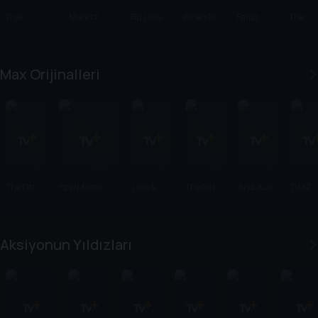
True
Mare of
Big Little
When No
Fargo
The
Detective
Easttown
Lies
One Sees
Stairca
Us
Max Orijinalleri
The Pitt
Spy/Master
Love &
The Girls
And Just
DMZ
Death
on the Bus
Like That...
Aksiyonun Yıldızları