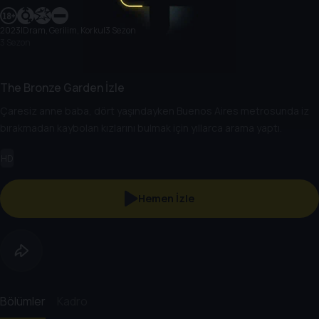
2023
|
Dram, Gerilim, Korku
|
3 Sezon
3 Sezon
The Bronze Garden İzle
Çaresiz anne baba, dört yaşındayken Buenos Aires metrosunda iz
bırakmadan kaybolan kızlarını bulmak için yıllarca arama yaptı.
HD
Hemen İzle
Bölümler
Kadro