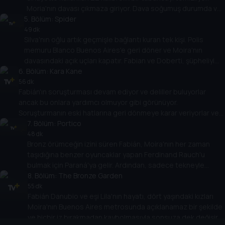
Moria'nın davası çıkmaza giriyor. Dava soğumuş durumda ve
5
geriye sadece yeni soruşturmalar yapılması gerekiyor.
. Bölüm:
Spider
49 dk
Silva'nın oğlu artık geçmişle bağlantı kuran tek kişi. Polis
memuru Blanco Buenos Aires'e geri döner ve Moira'nın
davasındaki açık uçları kapatır. Fabian ve Doberti, şüpheliyi
6
. Bölüm:
nihayet yakalamayı umarak evinin önünde nöbet tutarlar.
Kara Kane
56 dk
Fabián'ın soruşturması devam ediyor ve deliller buluyorlar
ancak bu onlara yardımcı olmuyor gibi görünüyor.
Soruşturmanın eski hatlarına geri dönmeye karar veriyorlar ve
bu da onları yolsuzluk ağına götürüyor ve sonunda başka bir
7
. Bölüm:
Portico
suçu çözüyorlar.
48 dk
Bronz örümceğin izini süren Fabián, Moira'nın her zaman
taşıdığına benzer oyuncaklar yapan Ferdinand Rauch'u
bulmak için Paraná'ya gelir. Ardından, sadece tekneyle
ulaşılabilen, nehrin yukarı kesimlerinde yer alan Portico adlı
8
. Bölüm:
The Bronze Garden
ücra bir köye gider.
55 dk
Fabián Danubio ve eşi Lila'nın hayatı, dört yaşındaki kızları
Moira'nın Buenos Aires metrosunda açıklanamaz bir şekilde
ve hiçbir iz bırakmadan kaybolmasıyla sonsuza dek değişir.