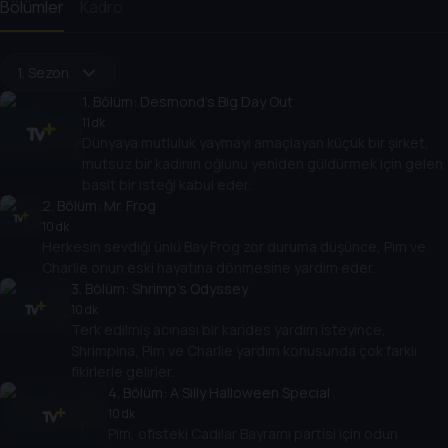
Bölümler
Kadro
1. Sezon
1
. Bölüm:
Desmond's Big Day Out
11 dk
Dünyaya mutluluk yaymayı amaçlayan küçük bir şirket,
mutsuz bir kadının oğlunu yeniden güldürmek için gelen
basit bir isteği kabul eder.
2
. Bölüm:
Mr. Frog
10 dk
Herkesin sevdiği ünlü Bay Frog zor duruma düşünce, Pim ve
Charlie onun eski hayatına dönmesine yardım eder.
3
. Bölüm:
Shrimp's Odyssey
10 dk
Terk edilmiş acınası bir karides yardım isteyince,
Shrimpina, Pim ve Charlie yardım konusunda çok farklı
fikirlerle gelirler.
4
. Bölüm:
A Silly Halloween Special
10 dk
Pim, ofisteki Cadılar Bayramı partisi için odun