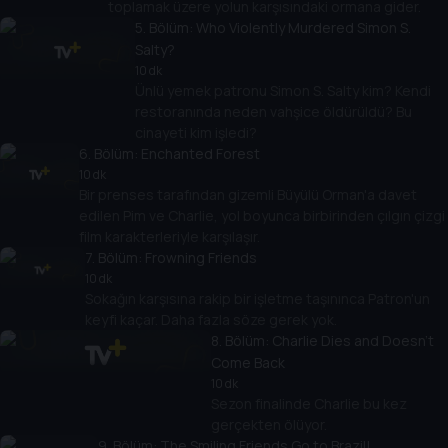
toplamak üzere yolun karşısındaki ormana gider.
5
. Bölüm:
Who Violently Murdered Simon S.
Salty?
10 dk
Ünlü yemek patronu Simon S. Salty kim? Kendi
restoranında neden vahşice öldürüldü? Bu
cinayeti kim işledi?
6
. Bölüm:
Enchanted Forest
10 dk
Bir prenses tarafından gizemli Büyülü Orman'a davet
edilen Pim ve Charlie, yol boyunca birbirinden çılgın çizgi
film karakterleriyle karşılaşır.
7
. Bölüm:
Frowning Friends
10 dk
Sokağın karşısına rakip bir işletme taşınınca Patron'un
keyfi kaçar. Daha fazla söze gerek yok.
8
. Bölüm:
Charlie Dies and Doesn't
Come Back
10 dk
Sezon finalinde Charlie bu kez
gerçekten ölüyor.
9
. Bölüm:
The Smiling Friends Go to Brazil!