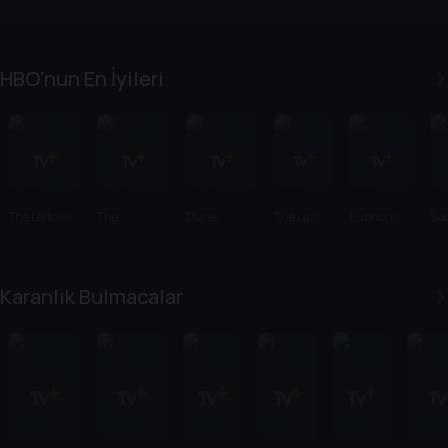
HBO'nun En İyileri
The Leftovers
The
Dune:
The Last of
Euphoria
Su
Sopranos
Prophecy
Us
Karanlık Bulmacalar