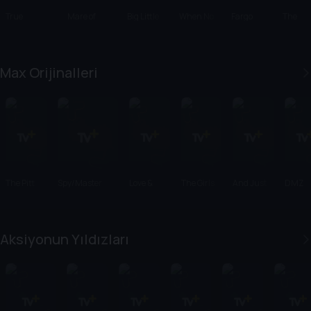
True
Mare of
Big Little
When No
Fargo
The
Detective
Easttown
Lies
One Sees
Stairca
Us
Max Orijinalleri
The Pitt
Spy/Master
Love &
The Girls
And Just
DMZ
Death
on the Bus
Like That...
Aksiyonun Yıldızları