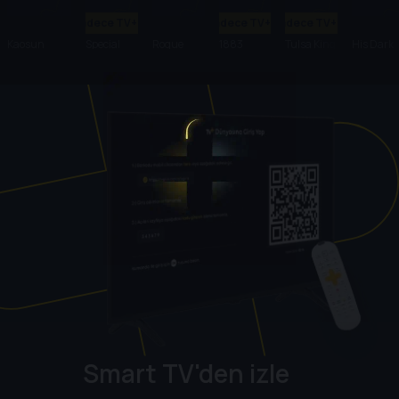
Sadece TV+'ta
Sadece TV+'ta
Sadece TV+'ta
Kaosun
Special
Rogue
1883
Tulsa King
His Dark
Anatomisi
Ops:
Heroes
Materials
Lioness
Smart TV'den izle