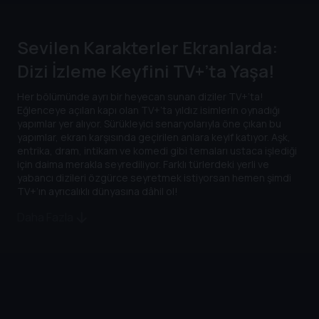
Sevilen Karakterler Ekranlarda:
Dizi İzleme Keyfini TV+’ta Yaşa!
Her bölümünde ayrı bir heyecan sunan diziler TV+’ta!
Eğlenceye açılan kapı olan TV+’ta yıldız isimlerin oynadığı
yapımlar yer alıyor. Sürükleyici senaryolarıyla öne çıkan bu
yapımlar, ekran karşısında geçirilen anlara keyif katıyor. Aşk,
entrika, dram, intikam ve komedi gibi temaları ustaca işlediği
için daima merakla seyrediliyor. Farklı türlerdeki yerli ve
yabancı dizileri özgürce seyretmek istiyorsan hemen şimdi
TV+’ın ayrıcalıklı dünyasına dâhil ol!
Daha Fazla