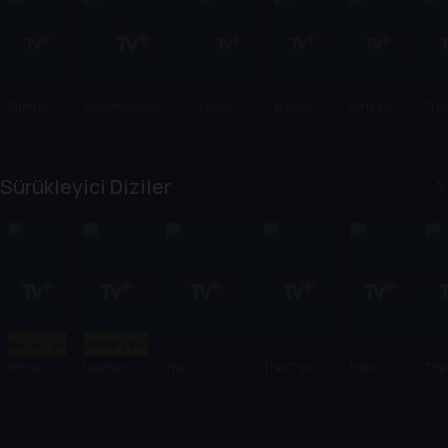
Sahipli
Yaşamayanlar
Kafayı
Bizden
Börü 2039
7YÜ
Yersin
Olur Mu?
Sürükleyici Diziler
Sadece TV+'ta
Sadece TV+'ta
School
Lawmen:
The
The Chair
Halo
The
Spirits
Bass Reeves
Handmaid's
Company
Pen
Tale