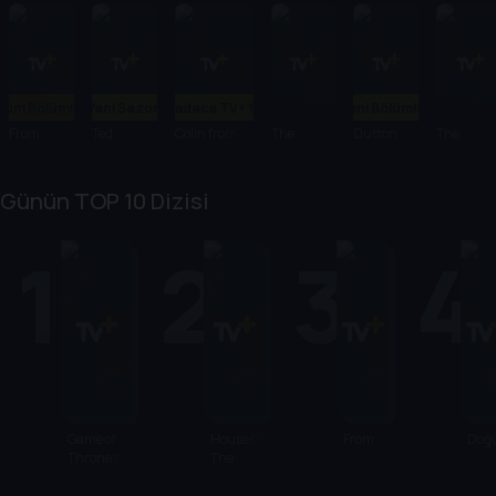
Tüm Bölümler
Yeni Sezon
Sadece TV+'ta
Yeni Bölümler
From
Ted
Colin from
The
Dutton
The
Accounts
Agency
Ranch
Dropout
Günün TOP 10 Dizisi
1
2
3
4
Game of
House Of
From
Doğ
Thrones
The
Dragon