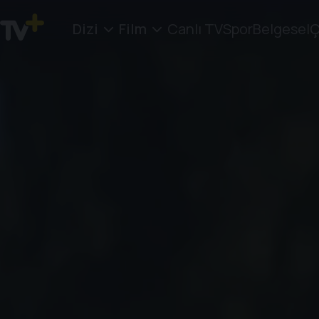
Dizi
Film
Canlı TV
Spor
Belgesel
Ç