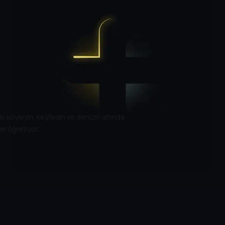
arkı söyleyin, keşfedin ve denizin altında
 öğretiyor...