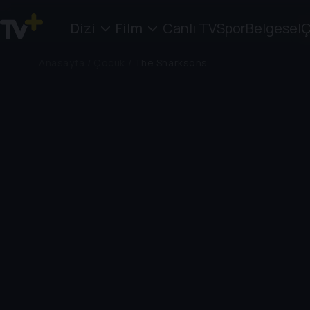
Dizi
Film
Canlı TV
Spor
Belgesel
Ç
Anasayfa
/
Çocuk
/
The Sharksons