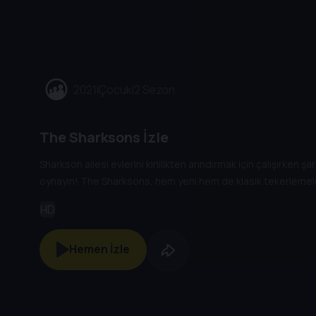
2021
|
Çocuk
|
2 Sezon
The Sharksons İzle
Sharkson ailesi evlerini kirlilikten arındırmak için çalışırken ş
oynayın! The Sharksons, hem yeni hem de klasik tekerlemeler
HD
Hemen İzle