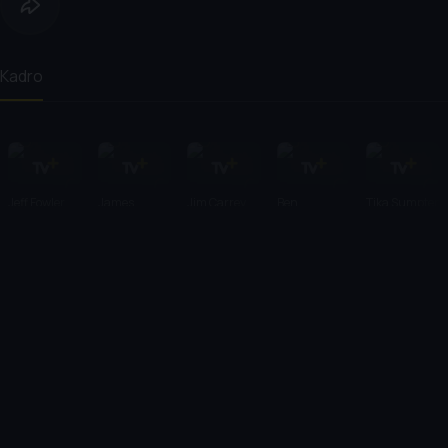
Kadro
Jeff Fowler
James
Jim Carrey
Ben
Tika Sumpter
Marsden
Schwartz