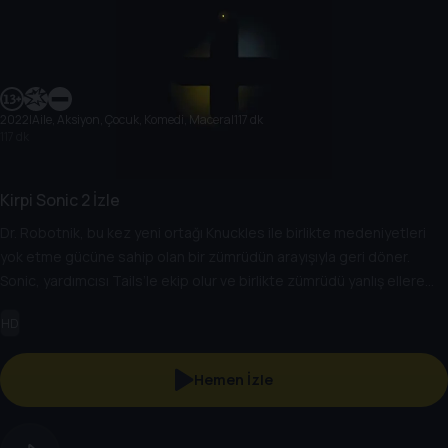
2022
|
Aile, Aksiyon, Çocuk, Komedi, Macera
|
117 dk
117 dk
Kirpi Sonic 2 İzle
Dr. Robotnik, bu kez yeni ortağı Knuckles ile birlikte medeniyetleri
yok etme gücüne sahip olan bir zümrüdün arayışıyla geri döner.
Sonic, yardımcısı Tails’le ekip olur ve birlikte zümrüdü yanlış ellere
düşmeden bulmak üzere dünya çapında bir yolculuğa çıkar.
HD
Hemen İzle