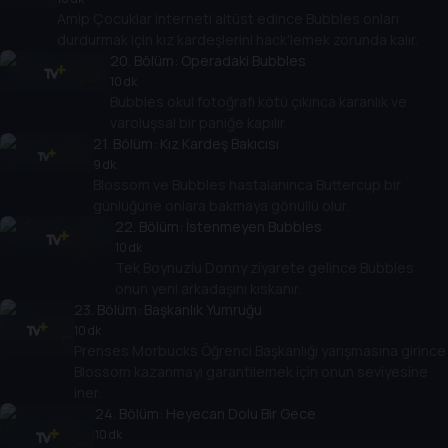
Amip Çocuklar interneti altüst edince Bubbles onları
durdurmak için kız kardeşlerini hack'lemek zorunda kalır.
20
. Bölüm:
Operadaki Bubbles
10 dk
Bubbles okul fotoğrafı kötü çıkınca karanlık ve
varoluşsal bir paniğe kapılır.
21
. Bölüm:
Kız Kardeş Bakıcısı
9 dk
Blossom ve Bubbles hastalanınca Buttercup bir
günlüğüne onlara bakmaya gönüllü olur.
22
. Bölüm:
İstenmeyen Bubbles
10 dk
Tek Boynuzlu Donny ziyarete gelince Bubbles
onun yeni arkadaşını kıskanır.
23
. Bölüm:
Başkanlık Yumruğu
10 dk
Prenses Morbucks Öğrenci Başkanlığı yarışmasına girince
Blossom kazanmayı garantilemek için onun seviyesine
iner.
24
. Bölüm:
Heyecan Dolu Bir Gece
10 dk