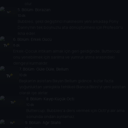
olur.
5
. Bölüm:
Borazan
10 dk
Bubbles, şekil değiştirici makinesini yeni arkadaşı Pony
Danny'nin tek boynuzlu ata dönüştürmesi için Profesör'ü
ikna eder.
6
. Bölüm:
Erkek Gücü
8 dk
Erkek-Çocuk intikam almak için geri geldiğinde, Buttercup
onu yenebilmek için sarılma ve yumruk atma arasındaki
dengeyi kurmalıdır.
7
. Bölüm:
Güle Güle, Bellum
10 dk
Başkan'ın asistanı Bayan Bellum gidince, kızlar fazla
yoğunluktan yanlışlıkla tehlikeli Bianca Bikini'yi yeni asistan
olarak işe alırlar.
8
. Bölüm:
Kayıp Küçük Octi
10 dk
Buttercup, Bubbles'a ders vermek için Octi'yi alır ama
sonunda ondan ayrılamaz.
9
. Bölüm:
Ağır Silahlı