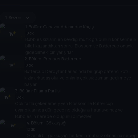
1. Sezon
1
. Bölüm:
Canavar Adasından Kaçış
10 dk
Bubbles kızların en sevdiği müzik grubunun konserine iki
bilet kazandıktan sonra, Blossom ve Buttercup onunla
gidebilmek için yarışırlar.
2
. Bölüm:
Prenses Buttercup
10 dk
Buttercup Derbytantlar adında bir grup patenci kötü
kızla arkadaş olur ve onlarla çok sık zaman geçirmeye
başlar.
3
. Bölüm:
Pijama Partisi
10 dk
Çok fazla şekerleme yiyen Blossom ile Buttercup
uyandıklarında dün gece ne olduğunu hatırlayamaz ve
Bubbles'ın nerede olduğunu bilmezler.
4
. Bölüm:
Gökkuşağı
10 dk
Gizemli bir gökkuşağı herkesin mutsuz olmasına sebep