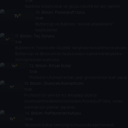
10 dk
Bubbles kolunu kırar ve güçlü robotik bir alçı yaptırır.
10
. Bölüm:
Powerpuff Gücü
10 dk
Buttercup ve Bubbles ''seviye atladıklarını''
keşfederler.
11
. Bölüm:
Taç Sorunu
9 dk
Bubbles'ın Townsville Güzellik Yarışması'na katılma heyecanı,
Buttercup ve Blossom'un fazla baskıcı sahne kardeşlerine
dönüşmesiyle mahvolur.
12
. Bölüm:
İhtiyar Kızlar
10 dk
Profesör Utonium kızları yaşlı gösteren bir iksir yapar.
13
. Bölüm:
Örümcek Romantizmi
10 dk
Profesör'ün yeni bir kız arkadaşı olunca
önemsenmediklerini hisseden Powerpuff Girls, onları
ayırmak için planlar yaparlar.
14
. Bölüm:
Puffdora'nın Kutusu
10 dk
Blossom bahar temizliği konusunda aşırı hevesli