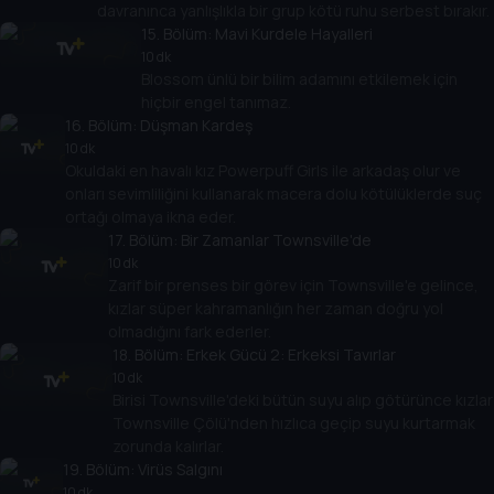
davranınca yanlışlıkla bir grup kötü ruhu serbest bırakır.
15
. Bölüm:
Mavi Kurdele Hayalleri
10 dk
Blossom ünlü bir bilim adamını etkilemek için
hiçbir engel tanımaz.
16
. Bölüm:
Düşman Kardeş
10 dk
Okuldaki en havalı kız Powerpuff Girls ile arkadaş olur ve
onları sevimliliğini kullanarak macera dolu kötülüklerde suç
ortağı olmaya ikna eder.
17
. Bölüm:
Bir Zamanlar Townsville'de
10 dk
Zarif bir prenses bir görev için Townsville'e gelince,
kızlar süper kahramanlığın her zaman doğru yol
olmadığını fark ederler.
18
. Bölüm:
Erkek Gücü 2: Erkeksi Tavırlar
10 dk
Birisi Townsville'deki bütün suyu alıp götürünce kızlar
Townsville Çölü'nden hızlıca geçip suyu kurtarmak
zorunda kalırlar.
19
. Bölüm:
Virüs Salgını
10 dk