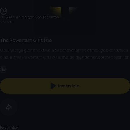
2016
|
Aile, Animasyon, Çocuk
|
3 Sezon
3 Sezon
The Powerpuff Girls İzle
Okul, yatağa gitme vakti ve dev canavarları alt etmek göz korkutucu
olabilir ama Powerpuff Girls bir araya geldiğinde her görevi başarırlar.
HD
Hemen İzle
Bölümler