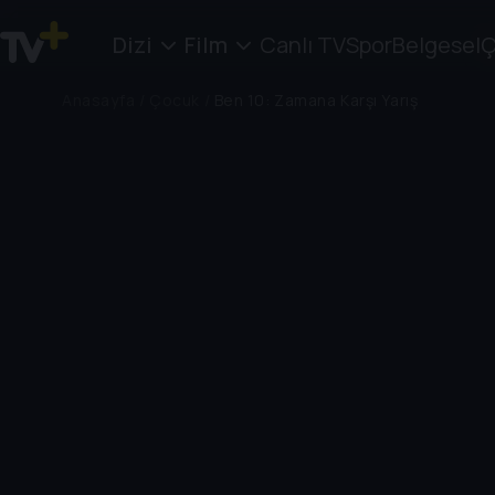
Dizi
Film
Canlı TV
Spor
Belgesel
Ç
Anasayfa
/
Çocuk
/
Ben 10: Zamana Karşı Yarış