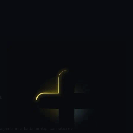
k
şamlarını arkada bırakıp, can sıkıcı ev