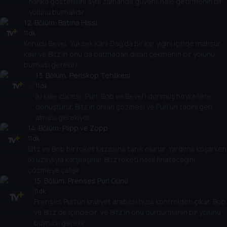
harika gösterisini aynı zamanda güvenli hale getirmenin bir
yolunu bulmalıdır.
12
. Bölüm:
Batma Hissi
11 dk
Korucu Bevel, Yüksek Karlı Dağ'da bir kar yığını içinde mahsur
kalır ve Bitz'in onu da batmadan dışarı çekmenin bir yolunu
bulması gerekir!
13
. Bölüm:
Periskop Tehlikesi
11 dk
İki kale cücesi; Purl, Bob ve Bevel'i donmuş heykellere
dönüştürür. Bitz'in onları çözmesi ve Purl'ün tacını geri
alması gerekiyor.
14
. Bölüm:
Plipp ve Zopp
11 dk
Bitz ve Bob bir roket kazasına tanık olurlar. Yardıma koşarken
iki uzaylıyla karşılaşırlar. Bitz roketi nasıl fırlatacağını
çözmeye çalışır.
15
. Bölüm:
Prenses Purl Günü
11 dk
Prenses Purl'ün kraliyet arabası hızla kontrolden çıkar, Bob
ve Bitz de içindedir, ve Bitz'in onu durdurmanın bir yolunu
bulması gerekir.