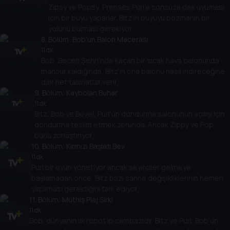
Zipsy ve Popsy, Prenses Purl'e sonsuza dek uyuması
için bir büyü yaparlar. Bitz'in büyüyü bozmanın bir
yolunu bulması gerekiyor.
8
. Bölüm:
Bob'un Balon Macerası.
11 dk
Bob, Beceri Şehri'nde kaçan bir sıcak hava balonunda
mahsur kaldığında, Bitz'in ona balonu nasıl indireceğine
dair net talimatlar verir.
9
. Bölüm:
Kaybolan Buhar
11 dk
Bitz, Bob ve Bevel, Purl'ün dondurma salonunun açılışı için
dondurma teslim etmek zorunda. Ancak Zippy ve Pop
bunu zorlaştırıyor.
10
. Bölüm:
Kırmızı Başlıklı Bev
11 dk
Purl bir oyun yönetiyor ancak seyirciler gelmeye
başlamadan önce, Bitz bazı sahne değişikliklerinin hemen
yapılması gerektiğini fark ediyor.
11
. Bölüm:
Müthiş Plaj Sirki
11 dk
Bob, dünyanın ilk robot ip cambazıdır. Bitz ve Purl, Bob'un