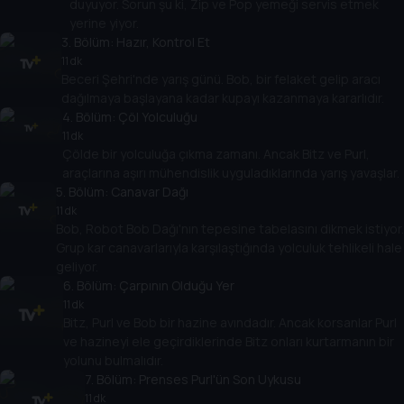
duyuyor. Sorun şu ki, Zip ve Pop yemeği servis etmek
yerine yiyor.
3
. Bölüm:
Hazır, Kontrol Et
11 dk
Beceri Şehri'nde yarış günü. Bob, bir felaket gelip aracı
dağılmaya başlayana kadar kupayı kazanmaya kararlıdır.
4
. Bölüm:
Çöl Yolculuğu
11 dk
Çölde bir yolculuğa çıkma zamanı. Ancak Bitz ve Purl,
araçlarına aşırı mühendislik uyguladıklarında yarış yavaşlar.
5
. Bölüm:
Canavar Dağı
11 dk
Bob, Robot Bob Dağı'nın tepesine tabelasını dikmek istiyor.
Grup kar canavarlarıyla karşılaştığında yolculuk tehlikeli hale
geliyor.
6
. Bölüm:
Çarpının Olduğu Yer
11 dk
Bitz, Purl ve Bob bir hazine avındadır. Ancak korsanlar Purl
ve hazineyi ele geçirdiklerinde Bitz onları kurtarmanın bir
yolunu bulmalıdır.
7
. Bölüm:
Prenses Purl'ün Son Uykusu
11 dk