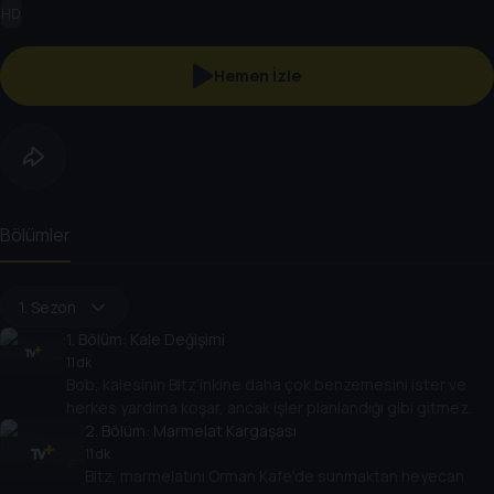
HD
Hemen İzle
Bölümler
1. Sezon
1
. Bölüm:
Kale Değişimi
11 dk
Bob, kalesinin Bitz'inkine daha çok benzemesini ister ve
herkes yardıma koşar, ancak işler planlandığı gibi gitmez.
2
. Bölüm:
Marmelat Kargaşası
11 dk
Bitz, marmelatını Orman Kafe'de sunmaktan heyecan