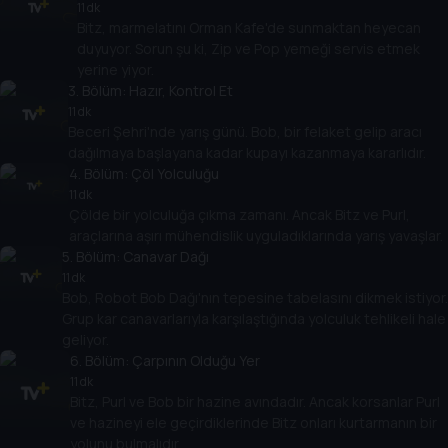
11 dk
Bitz, marmelatını Orman Kafe'de sunmaktan heyecan
duyuyor. Sorun şu ki, Zip ve Pop yemeği servis etmek
yerine yiyor.
3
. Bölüm:
Hazır, Kontrol Et
11 dk
Beceri Şehri'nde yarış günü. Bob, bir felaket gelip aracı
dağılmaya başlayana kadar kupayı kazanmaya kararlıdır.
4
. Bölüm:
Çöl Yolculuğu
11 dk
Çölde bir yolculuğa çıkma zamanı. Ancak Bitz ve Purl,
araçlarına aşırı mühendislik uyguladıklarında yarış yavaşlar.
5
. Bölüm:
Canavar Dağı
11 dk
Bob, Robot Bob Dağı'nın tepesine tabelasını dikmek istiyor.
Grup kar canavarlarıyla karşılaştığında yolculuk tehlikeli hale
geliyor.
6
. Bölüm:
Çarpının Olduğu Yer
11 dk
Bitz, Purl ve Bob bir hazine avındadır. Ancak korsanlar Purl
ve hazineyi ele geçirdiklerinde Bitz onları kurtarmanın bir
yolunu bulmalıdır.