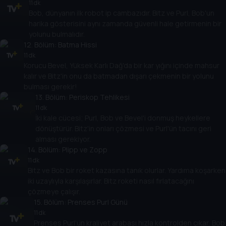
11 dk
Bob, dünyanın ilk robot ip cambazıdır. Bitz ve Purl, Bob'un
harika gösterisini aynı zamanda güvenli hale getirmenin bir
yolunu bulmalıdır.
12
. Bölüm:
Batma Hissi
11 dk
Korucu Bevel, Yüksek Karlı Dağ'da bir kar yığını içinde mahsur
kalır ve Bitz'in onu da batmadan dışarı çekmenin bir yolunu
bulması gerekir!
13
. Bölüm:
Periskop Tehlikesi
11 dk
İki kale cücesi; Purl, Bob ve Bevel'i donmuş heykellere
dönüştürür. Bitz'in onları çözmesi ve Purl'ün tacını geri
alması gerekiyor.
14
. Bölüm:
Plipp ve Zopp
11 dk
Bitz ve Bob bir roket kazasına tanık olurlar. Yardıma koşarken
iki uzaylıyla karşılaşırlar. Bitz roketi nasıl fırlatacağını
çözmeye çalışır.
15
. Bölüm:
Prenses Purl Günü
11 dk
Prenses Purl'ün kraliyet arabası hızla kontrolden çıkar, Bob