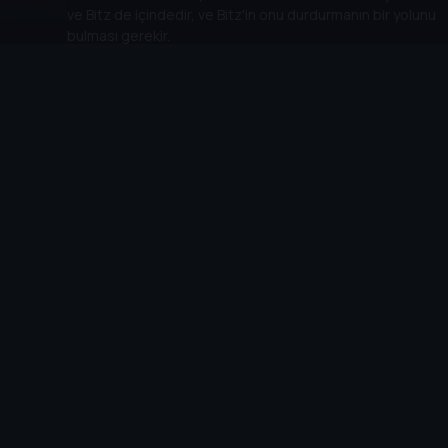
ve Bitz de içindedir, ve Bitz'in onu durdurmanın bir yolunu
bulması gerekir.
16
. Bölüm:
Baloncuk Görevi
11 dk
Prenses Purl, prenses kalabilmek için nadir bulunan bir
yaratıkla dans etmelidir. Bu zor görevde Bitz ona nasıl
yardım edeceğini bulmalıdır.
17
. Bölüm:
Büyük Pop Tepede
11 dk
Pop ve Zip, yüksek bir binanın tepesinde mahsur kalırlar
ve aşağı inmeye korkarlar. Onları indirmenin bir yolu var
mı?
18
. Bölüm:
Gemiye Selam!
11 dk
Bitz, Uzaklar Adası'nda mahsur kaldıktan sonra, kendini ve
herkesi oradan nasıl kurtaracağını bulmalıdır.
19
. Bölüm:
Orman Defilesi
11 dk
Herkes şapka defilesine hazırlanırken üzerine düşeni
yapıyor. Şapkalar kaybolduğunda, Bitz onları nasıl bulacağını
bulmak zorundadır.