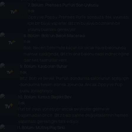
7
. Bölüm:
Prenses Purl'ün Son Uykusu
11 dk
Zipsy ve Popsy, Prenses Purl'e sonsuza dek uyuması
için bir büyü yaparlar. Bitz'in büyüyü bozmanın bir
yolunu bulması gerekiyor.
8
. Bölüm:
Bob'un Balon Macerası.
11 dk
Bob, Beceri Şehri'nde kaçan bir sıcak hava balonunda
mahsur kaldığında, Bitz'in ona balonu nasıl indireceğine
dair net talimatlar verir.
9
. Bölüm:
Kaybolan Buhar
11 dk
Bitz, Bob ve Bevel, Purl'ün dondurma salonunun açılışı için
dondurma teslim etmek zorunda. Ancak Zippy ve Pop
bunu zorlaştırıyor.
10
. Bölüm:
Kırmızı Başlıklı Bev
11 dk
Purl bir oyun yönetiyor ancak seyirciler gelmeye
başlamadan önce, Bitz bazı sahne değişikliklerinin hemen
yapılması gerektiğini fark ediyor.
11
. Bölüm:
Müthiş Plaj Sirki