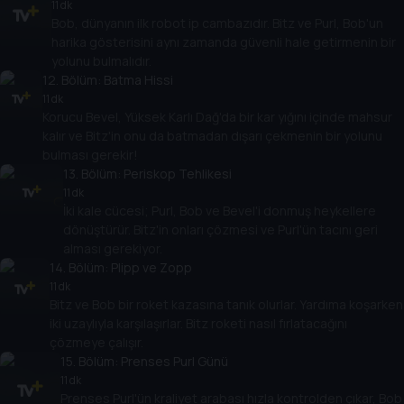
11 dk
Bob, dünyanın ilk robot ip cambazıdır. Bitz ve Purl, Bob'un
harika gösterisini aynı zamanda güvenli hale getirmenin bir
yolunu bulmalıdır.
12
. Bölüm:
Batma Hissi
11 dk
Korucu Bevel, Yüksek Karlı Dağ'da bir kar yığını içinde mahsur
kalır ve Bitz'in onu da batmadan dışarı çekmenin bir yolunu
bulması gerekir!
13
. Bölüm:
Periskop Tehlikesi
11 dk
İki kale cücesi; Purl, Bob ve Bevel'i donmuş heykellere
dönüştürür. Bitz'in onları çözmesi ve Purl'ün tacını geri
alması gerekiyor.
14
. Bölüm:
Plipp ve Zopp
11 dk
Bitz ve Bob bir roket kazasına tanık olurlar. Yardıma koşarken
iki uzaylıyla karşılaşırlar. Bitz roketi nasıl fırlatacağını
çözmeye çalışır.
15
. Bölüm:
Prenses Purl Günü
11 dk
Prenses Purl'ün kraliyet arabası hızla kontrolden çıkar, Bob