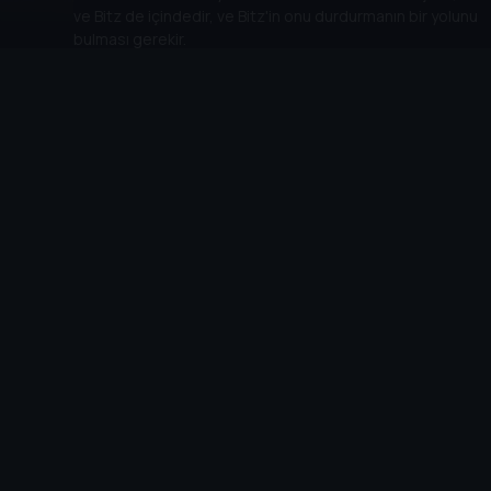
ve Bitz de içindedir, ve Bitz'in onu durdurmanın bir yolunu
bulması gerekir.
16
. Bölüm:
Baloncuk Görevi
11 dk
Prenses Purl, prenses kalabilmek için nadir bulunan bir
yaratıkla dans etmelidir. Bu zor görevde Bitz ona nasıl
yardım edeceğini bulmalıdır.
17
. Bölüm:
Büyük Pop Tepede
11 dk
Pop ve Zip, yüksek bir binanın tepesinde mahsur kalırlar
ve aşağı inmeye korkarlar. Onları indirmenin bir yolu var
mı?
18
. Bölüm:
Gemiye Selam!
11 dk
Bitz, Uzaklar Adası'nda mahsur kaldıktan sonra, kendini ve
herkesi oradan nasıl kurtaracağını bulmalıdır.
19
. Bölüm:
Orman Defilesi
11 dk
Herkes şapka defilesine hazırlanırken üzerine düşeni
yapıyor. Şapkalar kaybolduğunda, Bitz onları nasıl bulacağını
bulmak zorundadır.