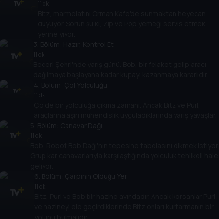
11 dk
Bitz, marmelatını Orman Kafe'de sunmaktan heyecan
duyuyor. Sorun şu ki, Zip ve Pop yemeği servis etmek
yerine yiyor.
3
. Bölüm:
Hazır, Kontrol Et
11 dk
Beceri Şehri'nde yarış günü. Bob, bir felaket gelip aracı
dağılmaya başlayana kadar kupayı kazanmaya kararlıdır.
4
. Bölüm:
Çöl Yolculuğu
11 dk
Çölde bir yolculuğa çıkma zamanı. Ancak Bitz ve Purl,
araçlarına aşırı mühendislik uyguladıklarında yarış yavaşlar.
5
. Bölüm:
Canavar Dağı
11 dk
Bob, Robot Bob Dağı'nın tepesine tabelasını dikmek istiyor.
Grup kar canavarlarıyla karşılaştığında yolculuk tehlikeli hale
geliyor.
6
. Bölüm:
Çarpının Olduğu Yer
11 dk
Bitz, Purl ve Bob bir hazine avındadır. Ancak korsanlar Purl
ve hazineyi ele geçirdiklerinde Bitz onları kurtarmanın bir
yolunu bulmalıdır.