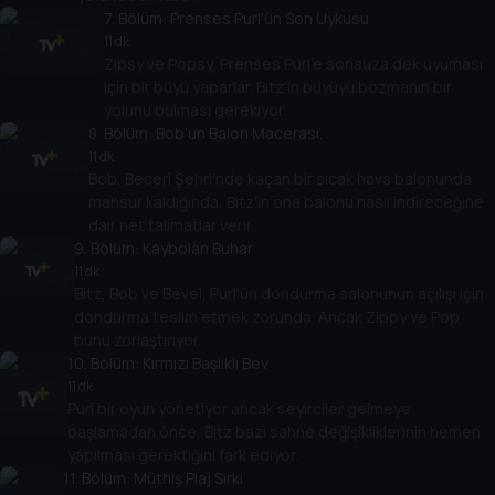
7
. Bölüm:
Prenses Purl'ün Son Uykusu
11 dk
Zipsy ve Popsy, Prenses Purl'e sonsuza dek uyuması
için bir büyü yaparlar. Bitz'in büyüyü bozmanın bir
yolunu bulması gerekiyor.
8
. Bölüm:
Bob'un Balon Macerası.
11 dk
Bob, Beceri Şehri'nde kaçan bir sıcak hava balonunda
mahsur kaldığında, Bitz'in ona balonu nasıl indireceğine
dair net talimatlar verir.
9
. Bölüm:
Kaybolan Buhar
11 dk
Bitz, Bob ve Bevel, Purl'ün dondurma salonunun açılışı için
dondurma teslim etmek zorunda. Ancak Zippy ve Pop
bunu zorlaştırıyor.
10
. Bölüm:
Kırmızı Başlıklı Bev
11 dk
Purl bir oyun yönetiyor ancak seyirciler gelmeye
başlamadan önce, Bitz bazı sahne değişikliklerinin hemen
yapılması gerektiğini fark ediyor.
11
. Bölüm:
Müthiş Plaj Sirki