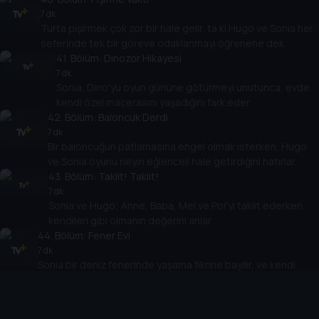
7 dk
Turta pişirmek çok zor bir hale gelir, ta ki Hugo ve Sonia her
seferinde tek bir göreve odaklanmayı öğrenene dek.
41
. Bölüm:
Dinozor Hikayesi
7 dk
Sonia, Dino'yu oyun gününe götürmeyi unutunca, evde
kendi özel macerasını yaşadığını fark eder.
42
. Bölüm:
Baloncuk Derdi
7 dk
Bir baloncuğun patlamasına engel olmak isterken, Hugo
ve Sonia oyunu neyin eğlenceli hale getirdiğini hatırlar.
43
. Bölüm:
Taklit! Taklit!
7 dk
Sonia ve Hugo; Anne, Baba, Mel ve Poi'yi taklit ederken,
kendileri gibi olmanın değerini anlar.
44
. Bölüm:
Fener Evi
7 dk
Sonia bir deniz fenerinde yaşama fikrine bayılır, ve kendi
evinin ne kadar özel olduğunu hatırlar.
45
. Bölüm:
Gizemli Kağıt (Çarşaf?)
7 dk