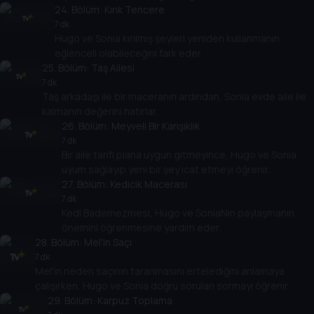
24
. Bölüm:
Kırık Tencere
7 dk
Hugo ve Sonia kırılmış şeyleri yeniden kullanmanın
eğlenceli olabileceğini fark eder.
25
. Bölüm:
Taş Ailesi
7 dk
Taş arkadaşı ile bir maceranın ardından, Sonia evde aile ile
kalmanın değerini hatırlar.
26
. Bölüm:
Meyveli Bir Karışıklık
7 dk
Bir aile tarifi plana uygun gitmeyince, Hugo ve Sonia
uyum sağlayıp yeni bir şey icat etmeyi öğrenir.
27
. Bölüm:
Kedicik Macerası
7 dk
Kedi Bademezmesi, Hugo ve SoniaNın paylaşmanın
önemini öğrenmesine yardım eder.
28
. Bölüm:
Mel'in Saçı
7 dk
Mel'in neden saçının taranmasını ertelediğini anlamaya
çalışırken, Hugo ve Sonia doğru soruları sormayı öğrenir.
29
. Bölüm:
Karpuz Toplama