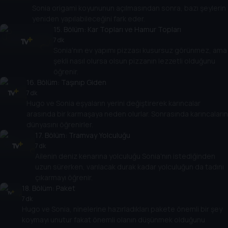
Sonia origami koyununun açılmasından sonra, bazı şeylerin
yeniden yapılabileceğini fark eder.
15
. Bölüm:
Kar Topları ve Hamur Topları
7 dk
Sonia'nın ev yapımı pizzası kusursuz görünmez, ama
şekli nasıl olursa olsun pizzanın lezzetli olduğunu
öğrenir.
16
. Bölüm:
Taşınıp Giden
7 dk
Hugo ve Sonia eşyaların yerini değiştirerek karıncalar
arasında bir karmaşaya neden olurlar. Sonrasında karıncaların
dünyasını öğrenirler.
17
. Bölüm:
Tramvay Yolculuğu
7 dk
Ailenin deniz kenarına yolculuğu Sonia'nın istediğinden
uzun sürerken, varılacak durak kadar yolculuğun da tadını
çıkarmayı öğrenir.
18
. Bölüm:
Paket
7 dk
Hugo ve Sonia, ninelerine hazırladıkları pakete önemli bir şey
koymayı unutur fakat önemli olanın düşünmek olduğunu