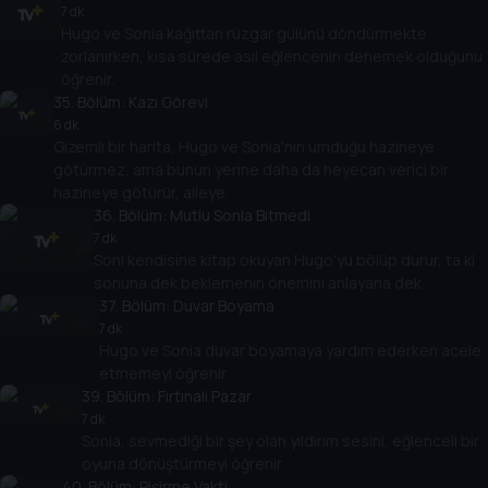
7 dk
Hugo ve Sonia kağıttan rüzgar gülünü döndürmekte
zorlanırken, kısa sürede asıl eğlencenin denemek olduğunu
öğrenir.
35
. Bölüm:
Kazı Görevi
6 dk
Gizemli bir harita, Hugo ve Sonia'nın umduğu hazineye
götürmez, ama bunun yerine daha da heyecan verici bir
hazineye götürür, aileye.
36
. Bölüm:
Mutlu Sonla Bitmedi
7 dk
Soni kendisine kitap okuyan Hugo'yu bölüp durur, ta ki
sonuna dek beklemenin önemini anlayana dek.
37
. Bölüm:
Duvar Boyama
7 dk
Hugo ve Sonia duvar boyamaya yardım ederken acele
etmemeyi öğrenir.
39
. Bölüm:
Fırtınalı Pazar
7 dk
Sonia, sevmediği bir şey olan yıldırım sesini, eğlenceli bir
oyuna dönüştürmeyi öğrenir.
40
. Bölüm:
Pişirme Vakti