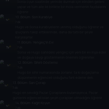
Sonia oyun saatinde yerinde durmak için elinden geleni
yapar ve tüm aile ile birlikte bir mola vermenin faydalarını
öğrenir.
10
. Bölüm:
Son Kurabiye
7 dk
Hugo ve Sonia kurabiyelerin yenmiş olduğunu öğrenir ve
ipuçlarını takip ettiklerinde, daha da tatlı bir şeyle
karşılaşırlar.
11
. Bölüm:
Yengeç'in Evi
7 dk
Sonia ve Hugo sahildeki yengeç için yeni bir ev inşa eder
ve doğaya saygı göstermenin önemini öğrenirler.
12
. Bölüm:
Sihirli Gösterisi
7 dk
Hugo bir sihir numarasında zorlanır, ta ki doğaçlama
düşünmenin eğlenceli olduğunu fark edene dek.
13
. Bölüm:
Sarı Çorap
7 dk
Hugo en sevdiği Pazar Çoraplarını bulamayınca, Pazar
günlerini eğlenceli kılan şeyin çorapları olmadığını öğrenir.
14
. Bölüm:
Kağıt Koyun
7 dk