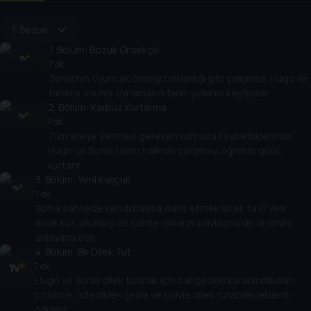
1. Sezon
1
. Bölüm:
Bozuk Ördekçik
7 dk
Sonia'nın oyuncak ördeği beklediği gibi çalışmaz. Hugo ile
birlikte onunla oynamanın farklı yollarını keşfeder.
2
. Bölüm:
Karpuz Kurtarma
7 dk
Tüm aileye yetmesi gereken karpuzu kaybettiklerinde,
Hugo ve Sonia takım halinde çalışmayı öğrenip günü
kurtarır.
3
. Bölüm:
Yeni Kuşçuk
7 dk
Sonia sahnede kendi başına dans etmek ister, ta ki yeni
minik kuş arkadaşı ile sahne ışıklarını paylaşmanın önemini
anlayana dek.
4
. Bölüm:
Bir Dilek Tut
7 dk
Hugo ve Sonia dilek tutmak için bahçedeki karahindibaları
bitirince, istedikleri şeyle ve kişiyle dilek tutabileceklerini
öğrenir.