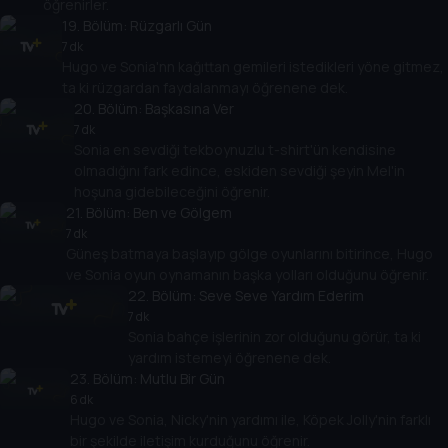
öğrenirler.
19
. Bölüm:
Rüzgarlı Gün
7 dk
Hugo ve Sonia'nn kağıttan gemileri istedikleri yöne gitmez,
ta ki rüzgardan faydalanmayı öğrenene dek.
20
. Bölüm:
Başkasına Ver
7 dk
Sonia en sevdiği tekboynuzlu t-shirt'ün kendisine
olmadığını fark edince, eskiden sevdiği şeyin Mel'in
hoşuna gidebileceğini öğrenir.
21
. Bölüm:
Ben ve Gölgem
7 dk
Güneş batmaya başlayıp gölge oyunlarını bitirince, Hugo
ve Sonia oyun oynamanın başka yolları olduğunu öğrenir.
22
. Bölüm:
Seve Seve Yardım Ederim
7 dk
Sonia bahçe işlerinin zor olduğunu görür, ta ki
yardım istemeyi öğrenene dek.
23
. Bölüm:
Mutlu Bir Gün
6 dk
Hugo ve Sonia, Nicky'nin yardımı ile, Köpek Jolly'nin farklı
bir şekilde iletişim kurduğunu öğrenir.