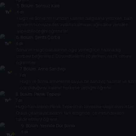
5
. Bölüm:
Sonsuz Kale
6 dk
Hugo ve Sonia'nın kumdan kaleleri dalgalarla yıkılırken, bazı
şeylerin sonsuza dek ayakta kalmayacağını ama yeniden
yapılabileceğini öğrenirler.
6
. Bölüm:
Şeritli Çorba
6 dk
Sonia ve Hugo babalarının öğle yemeği için hazırladığı
çorbayı beğenmez. Düşündüklerini söylerken, nazik olmayı
öğrenirler.
7
. Bölüm:
Anne Sandviçi
7 dk
Hugo ve Sonia annelerine büyük bir sandviç hazırlar ve azın
çok olduğunu, kalanın herkese yettiğini öğrenir.
8
. Bölüm:
Piknik Tepesi
7 dk
Hugo tüm ailenin Piknik Tepesi'nin zirvesine ulaşmasını ister.
Oraya çıkamayacaklarını fark ettiğinde, çevresindekileri
takdir etmeyi öğrenir.
9
. Bölüm:
Yerinde Dur Sonia
6 dk