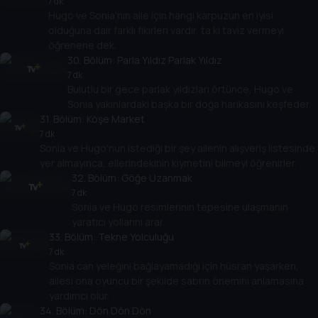
7 dk
Hugo ve Sonia'nın aile için hangi karpuzun en iyisi
olduğuna dair farklı fikirleri vardır, ta ki taviz vermeyi
öğrenene dek.
30
. Bölüm:
Parla Yıldız Parlak Yıldız
7 dk
Bulutlu bir gece parlak yıldızları örtünce, Hugo ve
Sonia yakınlardaki başka bir doğa harikasını keşfeder.
31
. Bölüm:
Köşe Market
7 dk
Sonia ve Hugo'nun istediği bir şey ailenin alışveriş listesinde
yer almayınca, ellerindekinin kıymetini bilmeyi öğrenirler.
32
. Bölüm:
Göğe Uzanmak
7 dk
Sonia ve Hugo resimlerinin tepesine ulaşmanın
yaratıcı yollarını arar.
33
. Bölüm:
Tekne Yolculuğu
7 dk
Sonia can yeleğini bağlayamadığı için hüsran yaşarken,
ailesi ona oyuncu bir şekilde sabrın önemini anlamasına
yardımcı olur.
34
. Bölüm:
Dön Dön Dön