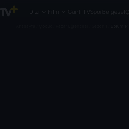
Dizi
Film
Canlı TV
Spor
Belgesel
Ç
Anasayfa
/
Çocuk
/
Pazar Eğlencesi
/
Sezon 1
/
Bölüm 14