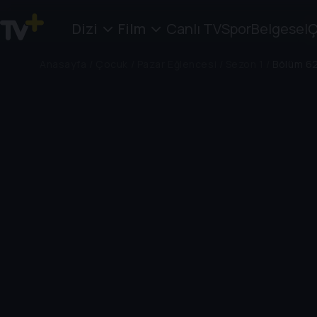
Dizi
Film
Canlı TV
Spor
Belgesel
Ç
Anasayfa
/
Çocuk
/
Pazar Eğlencesi
/
Sezon 1
/
Bölüm 6