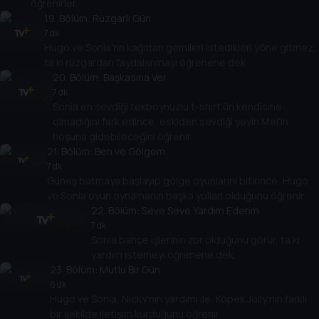
öğrenirler.
19
. Bölüm:
Rüzgarlı Gün
7 dk
Hugo ve Sonia'nn kağıttan gemileri istedikleri yöne gitmez,
ta ki rüzgardan faydalanmayı öğrenene dek.
20
. Bölüm:
Başkasına Ver
7 dk
Sonia en sevdiği tekboynuzlu t-shirt'ün kendisine
olmadığını fark edince, eskiden sevdiği şeyin Mel'in
hoşuna gidebileceğini öğrenir.
21
. Bölüm:
Ben ve Gölgem
7 dk
Güneş batmaya başlayıp gölge oyunlarını bitirince, Hugo
ve Sonia oyun oynamanın başka yolları olduğunu öğrenir.
22
. Bölüm:
Seve Seve Yardım Ederim
7 dk
Sonia bahçe işlerinin zor olduğunu görür, ta ki
yardım istemeyi öğrenene dek.
23
. Bölüm:
Mutlu Bir Gün
6 dk
Hugo ve Sonia, Nicky'nin yardımı ile, Köpek Jolly'nin farklı
bir şekilde iletişim kurduğunu öğrenir.