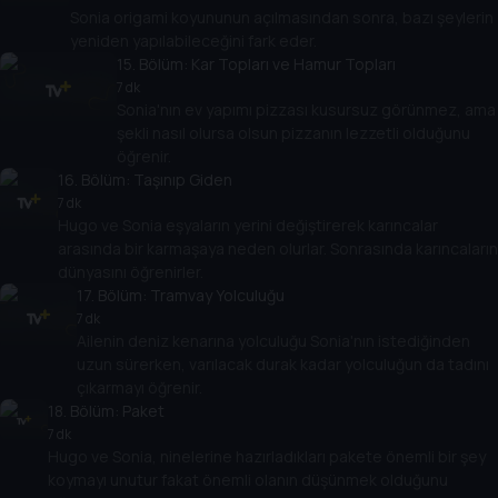
Sonia origami koyununun açılmasından sonra, bazı şeylerin
yeniden yapılabileceğini fark eder.
15
. Bölüm:
Kar Topları ve Hamur Topları
7 dk
Sonia'nın ev yapımı pizzası kusursuz görünmez, ama
şekli nasıl olursa olsun pizzanın lezzetli olduğunu
öğrenir.
16
. Bölüm:
Taşınıp Giden
7 dk
Hugo ve Sonia eşyaların yerini değiştirerek karıncalar
arasında bir karmaşaya neden olurlar. Sonrasında karıncaların
dünyasını öğrenirler.
17
. Bölüm:
Tramvay Yolculuğu
7 dk
Ailenin deniz kenarına yolculuğu Sonia'nın istediğinden
uzun sürerken, varılacak durak kadar yolculuğun da tadını
çıkarmayı öğrenir.
18
. Bölüm:
Paket
7 dk
Hugo ve Sonia, ninelerine hazırladıkları pakete önemli bir şey
koymayı unutur fakat önemli olanın düşünmek olduğunu