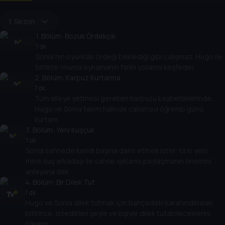
1. Sezon
1
. Bölüm:
Bozuk Ördekçik
7 dk
Sonia'nın oyuncak ördeği beklediği gibi çalışmaz. Hugo ile
birlikte onunla oynamanın farklı yollarını keşfeder.
2
. Bölüm:
Karpuz Kurtarma
7 dk
Tüm aileye yetmesi gereken karpuzu kaybettiklerinde,
Hugo ve Sonia takım halinde çalışmayı öğrenip günü
kurtarır.
3
. Bölüm:
Yeni Kuşçuk
7 dk
Sonia sahnede kendi başına dans etmek ister, ta ki yeni
minik kuş arkadaşı ile sahne ışıklarını paylaşmanın önemini
anlayana dek.
4
. Bölüm:
Bir Dilek Tut
7 dk
Hugo ve Sonia dilek tutmak için bahçedeki karahindibaları
bitirince, istedikleri şeyle ve kişiyle dilek tutabileceklerini
öğrenir.