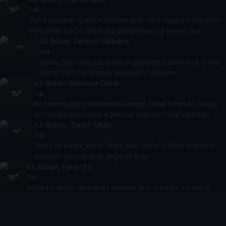
7 dk
Turta pişirmek çok zor bir hale gelir, ta ki Hugo ve Sonia her
seferinde tek bir göreve odaklanmayı öğrenene dek.
41
. Bölüm:
Dinozor Hikayesi
7 dk
Sonia, Dino'yu oyun gününe götürmeyi unutunca, evde
kendi özel macerasını yaşadığını fark eder.
42
. Bölüm:
Baloncuk Derdi
7 dk
Bir baloncuğun patlamasına engel olmak isterken, Hugo
ve Sonia oyunu neyin eğlenceli hale getirdiğini hatırlar.
43
. Bölüm:
Taklit! Taklit!
7 dk
Sonia ve Hugo; Anne, Baba, Mel ve Poi'yi taklit ederken,
kendileri gibi olmanın değerini anlar.
44
. Bölüm:
Fener Evi
7 dk
Sonia bir deniz fenerinde yaşama fikrine bayılır, ve kendi
evinin ne kadar özel olduğunu hatırlar.
45
. Bölüm:
Gizemli Kağıt (Çarşaf?)
7 dk