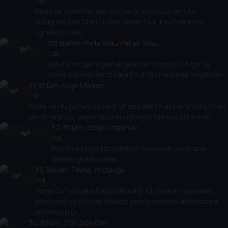
7 dk
Hugo ve Sonia'nın aile için hangi karpuzun en iyisi
olduğuna dair farklı fikirleri vardır, ta ki taviz vermeyi
öğrenene dek.
30
. Bölüm:
Parla Yıldız Parlak Yıldız
7 dk
Bulutlu bir gece parlak yıldızları örtünce, Hugo ve
Sonia yakınlardaki başka bir doğa harikasını keşfeder.
31
. Bölüm:
Köşe Market
7 dk
Sonia ve Hugo'nun istediği bir şey ailenin alışveriş listesinde
yer almayınca, ellerindekinin kıymetini bilmeyi öğrenirler.
32
. Bölüm:
Göğe Uzanmak
7 dk
Sonia ve Hugo resimlerinin tepesine ulaşmanın
yaratıcı yollarını arar.
33
. Bölüm:
Tekne Yolculuğu
7 dk
Sonia can yeleğini bağlayamadığı için hüsran yaşarken,
ailesi ona oyuncu bir şekilde sabrın önemini anlamasına
yardımcı olur.
34
. Bölüm:
Dön Dön Dön