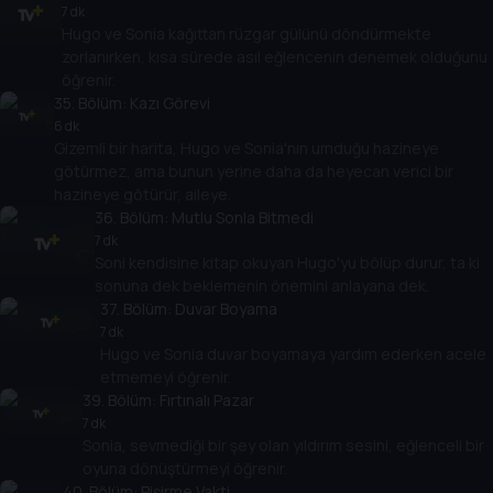
7 dk
Hugo ve Sonia kağıttan rüzgar gülünü döndürmekte
zorlanırken, kısa sürede asıl eğlencenin denemek olduğunu
öğrenir.
35
. Bölüm:
Kazı Görevi
6 dk
Gizemli bir harita, Hugo ve Sonia'nın umduğu hazineye
götürmez, ama bunun yerine daha da heyecan verici bir
hazineye götürür, aileye.
36
. Bölüm:
Mutlu Sonla Bitmedi
7 dk
Soni kendisine kitap okuyan Hugo'yu bölüp durur, ta ki
sonuna dek beklemenin önemini anlayana dek.
37
. Bölüm:
Duvar Boyama
7 dk
Hugo ve Sonia duvar boyamaya yardım ederken acele
etmemeyi öğrenir.
39
. Bölüm:
Fırtınalı Pazar
7 dk
Sonia, sevmediği bir şey olan yıldırım sesini, eğlenceli bir
oyuna dönüştürmeyi öğrenir.
40
. Bölüm:
Pişirme Vakti