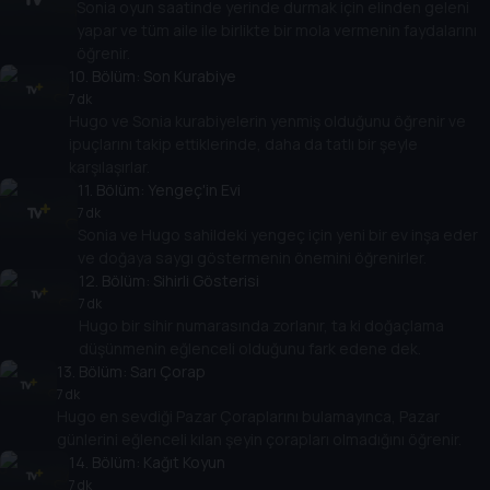
Sonia oyun saatinde yerinde durmak için elinden geleni
yapar ve tüm aile ile birlikte bir mola vermenin faydalarını
öğrenir.
10
. Bölüm:
Son Kurabiye
7 dk
Hugo ve Sonia kurabiyelerin yenmiş olduğunu öğrenir ve
ipuçlarını takip ettiklerinde, daha da tatlı bir şeyle
karşılaşırlar.
11
. Bölüm:
Yengeç'in Evi
7 dk
Sonia ve Hugo sahildeki yengeç için yeni bir ev inşa eder
ve doğaya saygı göstermenin önemini öğrenirler.
12
. Bölüm:
Sihirli Gösterisi
7 dk
Hugo bir sihir numarasında zorlanır, ta ki doğaçlama
düşünmenin eğlenceli olduğunu fark edene dek.
13
. Bölüm:
Sarı Çorap
7 dk
Hugo en sevdiği Pazar Çoraplarını bulamayınca, Pazar
günlerini eğlenceli kılan şeyin çorapları olmadığını öğrenir.
14
. Bölüm:
Kağıt Koyun
7 dk