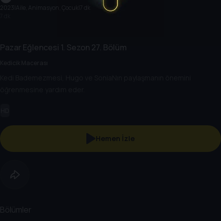
2023
|
Aile, Animasyon, Çocuk
|
7 dk
7 dk
Pazar Eğlencesi
1. Sezon
27. Bölüm
Kedicik Macerası
Kedi Bademezmesi, Hugo ve SoniaNın paylaşmanın önemini
öğrenmesine yardım eder.
HD
Hemen İzle
Bölümler