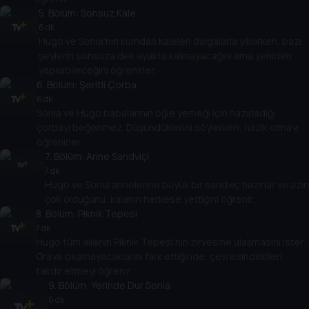
5
. Bölüm:
Sonsuz Kale
6 dk
Hugo ve Sonia'nın kumdan kaleleri dalgalarla yıkılırken, bazı
şeylerin sonsuza dek ayakta kalmayacağını ama yeniden
yapılabileceğini öğrenirler.
6
. Bölüm:
Şeritli Çorba
6 dk
Sonia ve Hugo babalarının öğle yemeği için hazırladığı
çorbayı beğenmez. Düşündüklerini söylerken, nazik olmayı
öğrenirler.
7
. Bölüm:
Anne Sandviçi
7 dk
Hugo ve Sonia annelerine büyük bir sandviç hazırlar ve azın
çok olduğunu, kalanın herkese yettiğini öğrenir.
8
. Bölüm:
Piknik Tepesi
7 dk
Hugo tüm ailenin Piknik Tepesi'nin zirvesine ulaşmasını ister.
Oraya çıkamayacaklarını fark ettiğinde, çevresindekileri
takdir etmeyi öğrenir.
9
. Bölüm:
Yerinde Dur Sonia
6 dk