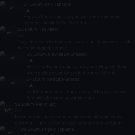
24
. Bölüm:
Kırık Tencere
7 dk
Hugo ve Sonia kırılmış şeyleri yeniden kullanmanın
eğlenceli olabileceğini fark eder.
25
. Bölüm:
Taş Ailesi
7 dk
Taş arkadaşı ile bir maceranın ardından, Sonia evde aile ile
kalmanın değerini hatırlar.
26
. Bölüm:
Meyveli Bir Karışıklık
7 dk
Bir aile tarifi plana uygun gitmeyince, Hugo ve Sonia
uyum sağlayıp yeni bir şey icat etmeyi öğrenir.
27
. Bölüm:
Kedicik Macerası
7 dk
Kedi Bademezmesi, Hugo ve SoniaNın paylaşmanın
önemini öğrenmesine yardım eder.
28
. Bölüm:
Mel'in Saçı
7 dk
Mel'in neden saçının taranmasını ertelediğini anlamaya
çalışırken, Hugo ve Sonia doğru soruları sormayı öğrenir.
29
. Bölüm:
Karpuz Toplama