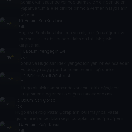
Sonia oyun saatinde yerinde durmak için elinden geleni
yapar ve tüm aile ile birlikte bir mola vermenin faydalarını
öğrenir.
10
. Bölüm:
Son Kurabiye
7 dk
Hugo ve Sonia kurabiyelerin yenmiş olduğunu öğrenir ve
ipuçlarını takip ettiklerinde, daha da tatlı bir şeyle
karşılaşırlar.
11
. Bölüm:
Yengeç'in Evi
7 dk
Sonia ve Hugo sahildeki yengeç için yeni bir ev inşa eder
ve doğaya saygı göstermenin önemini öğrenirler.
12
. Bölüm:
Sihirli Gösterisi
7 dk
Hugo bir sihir numarasında zorlanır, ta ki doğaçlama
düşünmenin eğlenceli olduğunu fark edene dek.
13
. Bölüm:
Sarı Çorap
7 dk
Hugo en sevdiği Pazar Çoraplarını bulamayınca, Pazar
günlerini eğlenceli kılan şeyin çorapları olmadığını öğrenir.
14
. Bölüm:
Kağıt Koyun
7 dk