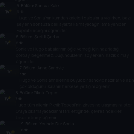
5
. Bölüm:
Sonsuz Kale
6 dk
Hugo ve Sonia'nın kumdan kaleleri dalgalarla yıkılırken, bazı
şeylerin sonsuza dek ayakta kalmayacağını ama yeniden
yapılabileceğini öğrenirler.
6
. Bölüm:
Şeritli Çorba
6 dk
Sonia ve Hugo babalarının öğle yemeği için hazırladığı
çorbayı beğenmez. Düşündüklerini söylerken, nazik olmayı
öğrenirler.
7
. Bölüm:
Anne Sandviçi
7 dk
Hugo ve Sonia annelerine büyük bir sandviç hazırlar ve azın
çok olduğunu, kalanın herkese yettiğini öğrenir.
8
. Bölüm:
Piknik Tepesi
7 dk
Hugo tüm ailenin Piknik Tepesi'nin zirvesine ulaşmasını ister.
Oraya çıkamayacaklarını fark ettiğinde, çevresindekileri
takdir etmeyi öğrenir.
9
. Bölüm:
Yerinde Dur Sonia
6 dk