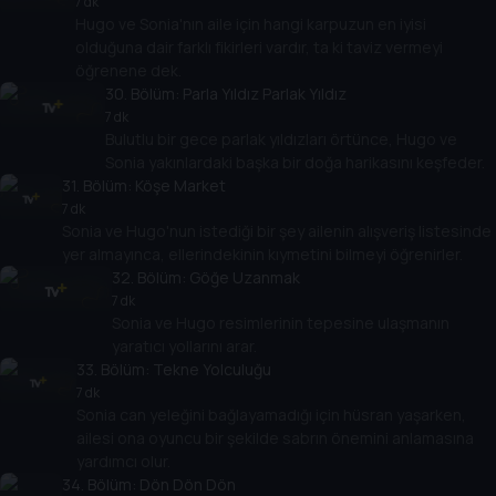
7 dk
Hugo ve Sonia'nın aile için hangi karpuzun en iyisi
olduğuna dair farklı fikirleri vardır, ta ki taviz vermeyi
öğrenene dek.
30
. Bölüm:
Parla Yıldız Parlak Yıldız
7 dk
Bulutlu bir gece parlak yıldızları örtünce, Hugo ve
Sonia yakınlardaki başka bir doğa harikasını keşfeder.
31
. Bölüm:
Köşe Market
7 dk
Sonia ve Hugo'nun istediği bir şey ailenin alışveriş listesinde
yer almayınca, ellerindekinin kıymetini bilmeyi öğrenirler.
32
. Bölüm:
Göğe Uzanmak
7 dk
Sonia ve Hugo resimlerinin tepesine ulaşmanın
yaratıcı yollarını arar.
33
. Bölüm:
Tekne Yolculuğu
7 dk
Sonia can yeleğini bağlayamadığı için hüsran yaşarken,
ailesi ona oyuncu bir şekilde sabrın önemini anlamasına
yardımcı olur.
34
. Bölüm:
Dön Dön Dön