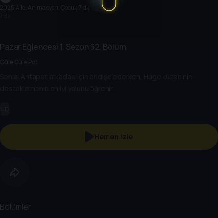
2025
|
Aile, Animasyon, Çocuk
|
7 dk
7 dk
Pazar Eğlencesi
1. Sezon
62. Bölüm
Güle Güle Pot
Sonia, Ahtapot arkadaşı için endişe ederken, Hugo kuzeninin
desteklemenin en iyi yolunu öğrenir.
HD
Hemen İzle
Bölümler