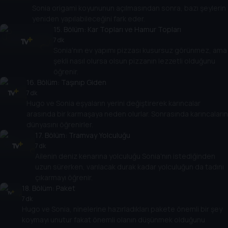
Sonia origami koyununun açılmasından sonra, bazı şeylerin
yeniden yapılabileceğini fark eder.
15
. Bölüm:
Kar Topları ve Hamur Topları
7 dk
Sonia'nın ev yapımı pizzası kusursuz görünmez, ama
şekli nasıl olursa olsun pizzanın lezzetli olduğunu
öğrenir.
16
. Bölüm:
Taşınıp Giden
7 dk
Hugo ve Sonia eşyaların yerini değiştirerek karıncalar
arasında bir karmaşaya neden olurlar. Sonrasında karıncaların
dünyasını öğrenirler.
17
. Bölüm:
Tramvay Yolculuğu
7 dk
Ailenin deniz kenarına yolculuğu Sonia'nın istediğinden
uzun sürerken, varılacak durak kadar yolculuğun da tadını
çıkarmayı öğrenir.
18
. Bölüm:
Paket
7 dk
Hugo ve Sonia, ninelerine hazırladıkları pakete önemli bir şey
koymayı unutur fakat önemli olanın düşünmek olduğunu