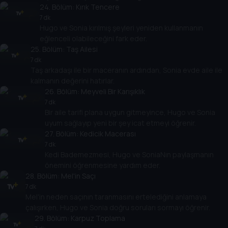
24
. Bölüm:
Kırık Tencere
7 dk
Hugo ve Sonia kırılmış şeyleri yeniden kullanmanın
eğlenceli olabileceğini fark eder.
25
. Bölüm:
Taş Ailesi
7 dk
Taş arkadaşı ile bir maceranın ardından, Sonia evde aile ile
kalmanın değerini hatırlar.
26
. Bölüm:
Meyveli Bir Karışıklık
7 dk
Bir aile tarifi plana uygun gitmeyince, Hugo ve Sonia
uyum sağlayıp yeni bir şey icat etmeyi öğrenir.
27
. Bölüm:
Kedicik Macerası
7 dk
Kedi Bademezmesi, Hugo ve SoniaNın paylaşmanın
önemini öğrenmesine yardım eder.
28
. Bölüm:
Mel'in Saçı
7 dk
Mel'in neden saçının taranmasını ertelediğini anlamaya
çalışırken, Hugo ve Sonia doğru soruları sormayı öğrenir.
29
. Bölüm:
Karpuz Toplama