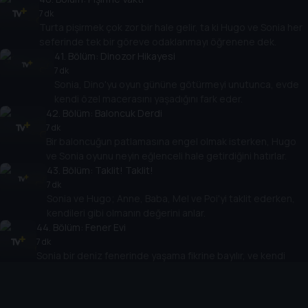
7 dk
Turta pişirmek çok zor bir hale gelir, ta ki Hugo ve Sonia her
seferinde tek bir göreve odaklanmayı öğrenene dek.
41
. Bölüm:
Dinozor Hikayesi
7 dk
Sonia, Dino'yu oyun gününe götürmeyi unutunca, evde
kendi özel macerasını yaşadığını fark eder.
42
. Bölüm:
Baloncuk Derdi
7 dk
Bir baloncuğun patlamasına engel olmak isterken, Hugo
ve Sonia oyunu neyin eğlenceli hale getirdiğini hatırlar.
43
. Bölüm:
Taklit! Taklit!
7 dk
Sonia ve Hugo; Anne, Baba, Mel ve Poi'yi taklit ederken,
kendileri gibi olmanın değerini anlar.
44
. Bölüm:
Fener Evi
7 dk
Sonia bir deniz fenerinde yaşama fikrine bayılır, ve kendi
evinin ne kadar özel olduğunu hatırlar.
45
. Bölüm:
Gizemli Kağıt (Çarşaf?)
7 dk