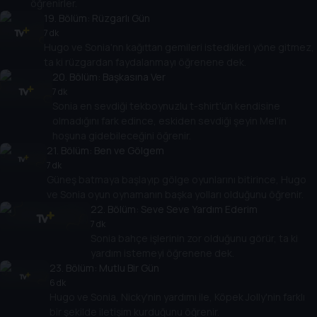
öğrenirler.
19
. Bölüm:
Rüzgarlı Gün
7 dk
Hugo ve Sonia'nn kağıttan gemileri istedikleri yöne gitmez,
ta ki rüzgardan faydalanmayı öğrenene dek.
20
. Bölüm:
Başkasına Ver
7 dk
Sonia en sevdiği tekboynuzlu t-shirt'ün kendisine
olmadığını fark edince, eskiden sevdiği şeyin Mel'in
hoşuna gidebileceğini öğrenir.
21
. Bölüm:
Ben ve Gölgem
7 dk
Güneş batmaya başlayıp gölge oyunlarını bitirince, Hugo
ve Sonia oyun oynamanın başka yolları olduğunu öğrenir.
22
. Bölüm:
Seve Seve Yardım Ederim
7 dk
Sonia bahçe işlerinin zor olduğunu görür, ta ki
yardım istemeyi öğrenene dek.
23
. Bölüm:
Mutlu Bir Gün
6 dk
Hugo ve Sonia, Nicky'nin yardımı ile, Köpek Jolly'nin farklı
bir şekilde iletişim kurduğunu öğrenir.