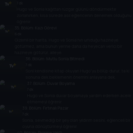
7 dk
Hugo ve Sonia kağıttan rüzgar gülünü döndürmekte
zorlanırken, kısa sürede asıl eğlencenin denemek olduğunu
öğrenir.
35
. Bölüm:
Kazı Görevi
6 dk
Gizemli bir harita, Hugo ve Sonia'nın umduğu hazineye
götürmez, ama bunun yerine daha da heyecan verici bir
hazineye götürür, aileye.
36
. Bölüm:
Mutlu Sonla Bitmedi
7 dk
Soni kendisine kitap okuyan Hugo'yu bölüp durur, ta ki
sonuna dek beklemenin önemini anlayana dek.
37
. Bölüm:
Duvar Boyama
7 dk
Hugo ve Sonia duvar boyamaya yardım ederken acele
etmemeyi öğrenir.
39
. Bölüm:
Fırtınalı Pazar
7 dk
Sonia, sevmediği bir şey olan yıldırım sesini, eğlenceli bir
oyuna dönüştürmeyi öğrenir.
40
. Bölüm:
Pişirme Vakti