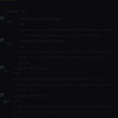
1. Sezon
1
. Bölüm:
Bozuk Ördekçik
7 dk
Sonia'nın oyuncak ördeği beklediği gibi çalışmaz. Hugo ile
birlikte onunla oynamanın farklı yollarını keşfeder.
2
. Bölüm:
Karpuz Kurtarma
7 dk
Tüm aileye yetmesi gereken karpuzu kaybettiklerinde,
Hugo ve Sonia takım halinde çalışmayı öğrenip günü
kurtarır.
3
. Bölüm:
Yeni Kuşçuk
7 dk
Sonia sahnede kendi başına dans etmek ister, ta ki yeni
minik kuş arkadaşı ile sahne ışıklarını paylaşmanın önemini
anlayana dek.
4
. Bölüm:
Bir Dilek Tut
7 dk
Hugo ve Sonia dilek tutmak için bahçedeki karahindibaları
bitirince, istedikleri şeyle ve kişiyle dilek tutabileceklerini
öğrenir.