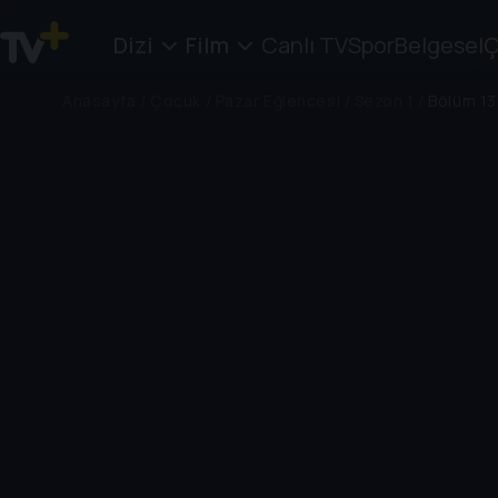
Dizi
Film
Canlı TV
Spor
Belgesel
Ç
Anasayfa
/
Çocuk
/
Pazar Eğlencesi
/
Sezon 1
/
Bölüm 13