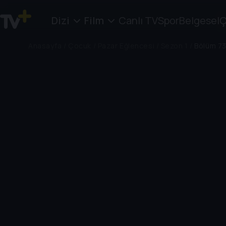
Dizi
Film
Canlı TV
Spor
Belgesel
Ç
Anasayfa
/
Çocuk
/
Pazar Eğlencesi
/
Sezon 1
/
Bölüm 7