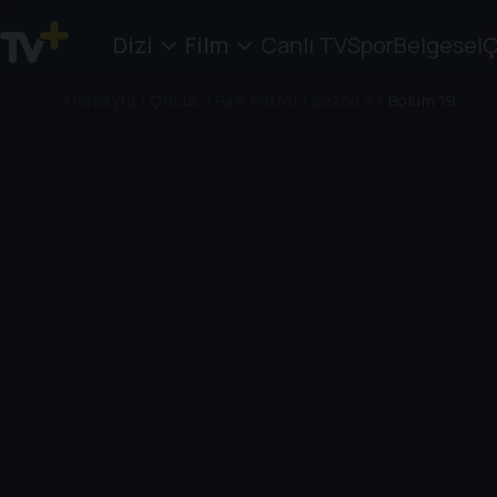
Dizi
Film
Canlı TV
Spor
Belgesel
Ç
Anasayfa
/
Çocuk
/
Paw Patrol
/
Sezon 3
/
Bölüm 19