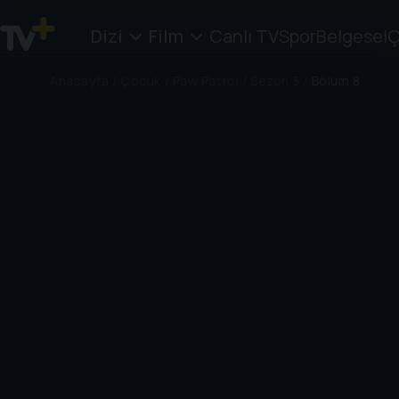
Dizi
Film
Canlı TV
Spor
Belgesel
Ç
Anasayfa
/
Çocuk
/
Paw Patrol
/
Sezon 3
/
Bölüm 8