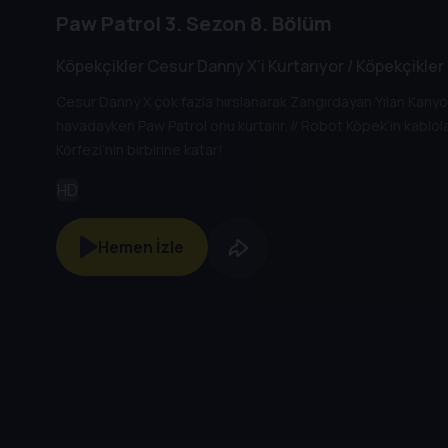
Paw Patrol
3. Sezon
8. Bölüm
Köpekçikler Cesur Danny X’i Kurtarıyor / Köpekçikle
Cesur Danny X çok fazla hırslanarak Zangırdayan Yılan Kanyo
havadayken Paw Patrol onu kurtarır. // Robot Köpek’in kablol
Körfezi’nin birbirine katar!
HD
Hemen İzle