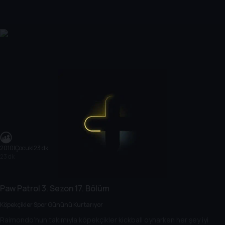
2010
|
Çocuk
|
23 dk
23 dk
Paw Patrol
3. Sezon
17. Bölüm
Köpekçikler Spor Gününü Kurtarıyor
Raimondo’nun takımıyla köpekçikler kickball oynarken her şey iyi