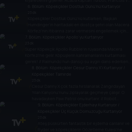
kıyafetlerini giyerler. Acaba Kaptan Turbot, Francois ve
maymun ailesini süzülüp kurtarabilecekler mi?
6
. Bölüm:
Köpekçikler Dostluk Günü’nü Kurtarıyor
23 dk
Köpekçikler Dostluk Günü’nü kutlarken, Başkan
Humdinger’in haritadaki en dostça şehri olan Macera
Körfezi’nin itibarına zarar vermesini engellemek için
7
. Bölüm:
harekete geçerler.
Köpekçikler Apollo’yu Kurtarıyor
23 dk
Süper Köpekçik Apollo Rubble'ın rüyasında Macera
Körfezi'ne gelir. Köpüşlerin kahramanlarını kurtarması
gerek! // Raimundo’nun dansçı su aygırı dans ederken
trapezi devirirler! Paw Patrol ise tam zamanında tamire
8
. Bölüm:
Köpekçikler Cesur Danny X’i Kurtarıyor /
yetişir!
Köpekçikler Tamirde
23 dk
Cesur Danny X çok fazla hırslanarak Zangırdayan
Yılan Kanyonu’nunu zıplayarak geçmeye çalışır. O
havadayken Paw Patrol onu kurtarır. // Robot
Köpek’in kabloları karışır ve düzelene kadar Macera
9
. Bölüm:
Köpekçikler Ejderhayı Kurtarıyor /
Körfezi’nin birbirine katar!
Köpekçikler Üç Küçük Domuzcuğu Kurtarıyor
23 dk
Ateş püskürten fantastik bir ejderha canlanır ve
Ryder ve köpekçiklerin Gözetleme Kulesi’ne