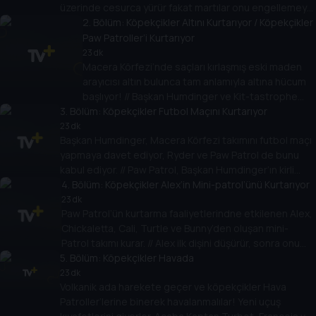
üzerinde cesurca yürür fakat martılar onu engellemeye
çalışır. PAW Patrol’ü çağırma zamanı!
2
. Bölüm:
Köpekçikler Altını Kurtarıyor / Köpekçikler
Paw Patroller’i Kurtarıyor
23 dk
Macera Körfezi’nde saçları kırlaşmış eski maden
arayıcısı altın bulunca tam anlamıyla altına hücum
başlıyor! // Başkan Humdinger ve Kit-tastrophe
3
. Bölüm:
Takımı PAW Patroller’i çalmaya çalışınca takip,
Köpekçikler Futbol Maçını Kurtarıyor
kurtarmaya dönüşüyor!
23 dk
Başkan Humdinger, Macera Körfezi takımını futbol maçı
yapmaya davet ediyor, Ryder ve Paw Patrol de bunu
kabul ediyor. // Paw Patrol, Başkan Humdinger’ın kirli
planlarına karşı bir takım halinde çalışmalı ve zafere
4
. Bölüm:
Köpekçikler Alex’in Mini-patrol’ünü Kurtarıyor
ulaşmalı.
23 dk
Paw Patrol’ün kurtarma faaliyetlerindne etkilenen Alex,
Chickaletta, Cali, Turtle ve Bunny’den oluşan mini-
Patrol takımı kurar. // Alex ilk dişini düşürür, sonra onu
5
gerçekten kaybeder. Diş Perisi gelmeden onu
. Bölüm:
Köpekçikler Havada
bulmalıdır!
23 dk
Volkanik ada harekete geçer ve köpekçikler Hava
Patroller’lerine binerek havalanmalılar! Yeni uçuş