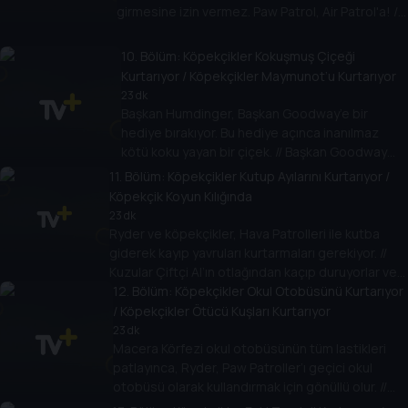
girmesine izin vermez. Paw Patrol, Air Patrol'a! //
Paw Patrol evleri gizemli bir şekilde kaybolan üç
küçük domuzcuğa yardım eder.
10
. Bölüm:
Köpekçikler Kokuşmuş Çiçeği
Kurtarıyor / Köpekçikler Maymunot’u Kurtarıyor
23 dk
Başkan Humdinger, Başkan Goodway’e bir
hediye bırakıyor. Bu hediye açınca inanılmaz
kötü koku yayan bir çiçek. // Başkan Goodway
onu geri vermek isterken başı belaya giriyor ve
11
. Bölüm:
Köpekçikler Kutup Ayılarını Kurtarıyor /
Paw Patrol onu kurtarıyor.
Köpekçik Koyun Kılığında
23 dk
Ryder ve köpekçikler, Hava Patrolleri ile kutba
giderek kayıp yavruları kurtarmaları gerekiyor. //
Kuzular Çiftçi Al’ın otlağından kaçıp duruyorlar ve
kayıp kuzuları bulmak Paw Patrol’e kalmış
12
. Bölüm:
Köpekçikler Okul Otobüsünü Kurtarıyor
durumda.
/ Köpekçikler Ötücü Kuşları Kurtarıyor
23 dk
Macera Körfezi okul otobüsünün tüm lastikleri
patlayınca, Ryder, Paw Patroller’ı geçici okul
otobüsü olarak kullandırmak için gönüllü olur. //
Macera Körfezi’nin meşhur ötücü kuşları