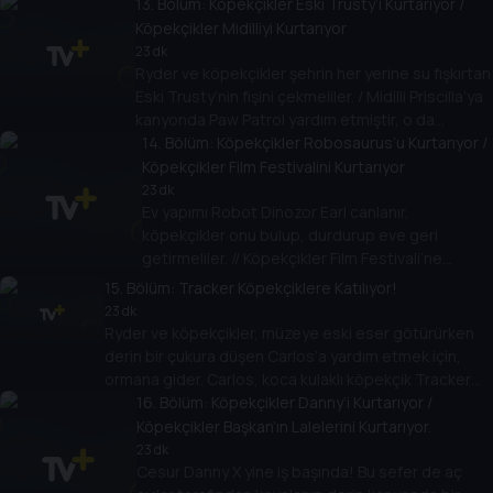
13
. Bölüm:
Köpekçikler Eski Trusty’i Kurtarıyor /
kaybolunca, PAW Patrol için kurtarma zamanıdır!
Köpekçikler Midilliyi Kurtarıyor
23 dk
Ryder ve köpekçikler şehrin her yerine su fışkırtan
Eski Trusty’nin fişini çekmeliler. / Midilli Priscilla’ya
kanyonda Paw Patrol yardım etmiştir, o da
araçlarını kurtarmak için onlara yardım etme şansı
14
. Bölüm:
Köpekçikler Robosaurus’u Kurtarıyor /
yakalar.
Köpekçikler Film Festivalini Kurtarıyor
23 dk
Ev yapımı Robot Dinozor Earl canlanır,
köpekçikler onu bulup, durdurup eve geri
getirmeliler. // Köpekçikler Film Festivali’ne
katılmak için çekim yaparlarken Cesur Danny X
15
. Bölüm:
Tracker Köpekçiklere Katılıyor!
tehlikeli bir biçimde kayıtların ortasına dalar.
23 dk
Ryder ve köpekçikler, müzeye eski eser götürürken
derin bir çukura düşen Carlos’a yardım etmek için,
ormana gider. Carlos, koca kulaklı köpekçik Tracker
tarafından kurtarılır. Bu cesur hareketinden sonra
16
. Bölüm:
Köpekçikler Danny’i Kurtarıyor /
Tracker, Paw Patrol’ün üyesi olur.
Köpekçikler Başkan’ın Lalelerini Kurtarıyor.
23 dk
Cesur Danny X yine iş başında! Bu sefer de aç