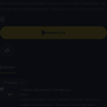
gitmektedir ancak kartal gelip toplarını çalar. // Yıldız Köpekçikler yaz
sporlarında mücadele ederken Cesur Danny bütün alanı buz pistine
çevirir!
HD
Hemen İzle
Bölümler
3. Sezon
1
. Bölüm:
Köpekçikler Cini Buluyor
23 dk
Rubble, içinden, üç hak veren bir cinin çıktığı eski bir
sürpriz kutusu bulur! // Francois Turbot gergin ip