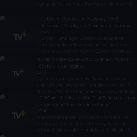
girmesine izin vermez. Paw Patrol, Air Patrol'a! //
Paw Patrol evleri gizemli bir şekilde kaybolan üç
küçük domuzcuğa yardım eder.
10
. Bölüm:
Köpekçikler Kokuşmuş Çiçeği
Kurtarıyor / Köpekçikler Maymunot’u Kurtarıyor
23 dk
Başkan Humdinger, Başkan Goodway’e bir
hediye bırakıyor. Bu hediye açınca inanılmaz
kötü koku yayan bir çiçek. // Başkan Goodway
onu geri vermek isterken başı belaya giriyor ve
11
. Bölüm:
Köpekçikler Kutup Ayılarını Kurtarıyor /
Paw Patrol onu kurtarıyor.
Köpekçik Koyun Kılığında
23 dk
Ryder ve köpekçikler, Hava Patrolleri ile kutba
giderek kayıp yavruları kurtarmaları gerekiyor. //
Kuzular Çiftçi Al’ın otlağından kaçıp duruyorlar ve
kayıp kuzuları bulmak Paw Patrol’e kalmış
12
. Bölüm:
Köpekçikler Okul Otobüsünü Kurtarıyor
durumda.
/ Köpekçikler Ötücü Kuşları Kurtarıyor
23 dk
Macera Körfezi okul otobüsünün tüm lastikleri
patlayınca, Ryder, Paw Patroller’ı geçici okul
otobüsü olarak kullandırmak için gönüllü olur. //
Macera Körfezi’nin meşhur ötücü kuşları