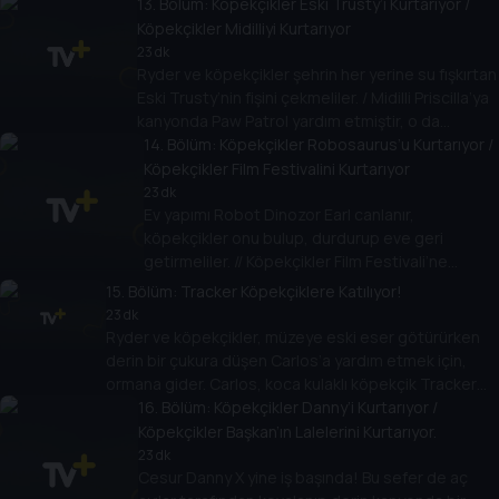
13
. Bölüm:
Köpekçikler Eski Trusty’i Kurtarıyor /
kaybolunca, PAW Patrol için kurtarma zamanıdır!
Köpekçikler Midilliyi Kurtarıyor
23 dk
Ryder ve köpekçikler şehrin her yerine su fışkırtan
Eski Trusty’nin fişini çekmeliler. / Midilli Priscilla’ya
kanyonda Paw Patrol yardım etmiştir, o da
araçlarını kurtarmak için onlara yardım etme şansı
14
. Bölüm:
Köpekçikler Robosaurus’u Kurtarıyor /
yakalar.
Köpekçikler Film Festivalini Kurtarıyor
23 dk
Ev yapımı Robot Dinozor Earl canlanır,
köpekçikler onu bulup, durdurup eve geri
getirmeliler. // Köpekçikler Film Festivali’ne
katılmak için çekim yaparlarken Cesur Danny X
15
. Bölüm:
Tracker Köpekçiklere Katılıyor!
tehlikeli bir biçimde kayıtların ortasına dalar.
23 dk
Ryder ve köpekçikler, müzeye eski eser götürürken
derin bir çukura düşen Carlos’a yardım etmek için,
ormana gider. Carlos, koca kulaklı köpekçik Tracker
tarafından kurtarılır. Bu cesur hareketinden sonra
16
. Bölüm:
Köpekçikler Danny’i Kurtarıyor /
Tracker, Paw Patrol’ün üyesi olur.
Köpekçikler Başkan’ın Lalelerini Kurtarıyor.
23 dk
Cesur Danny X yine iş başında! Bu sefer de aç