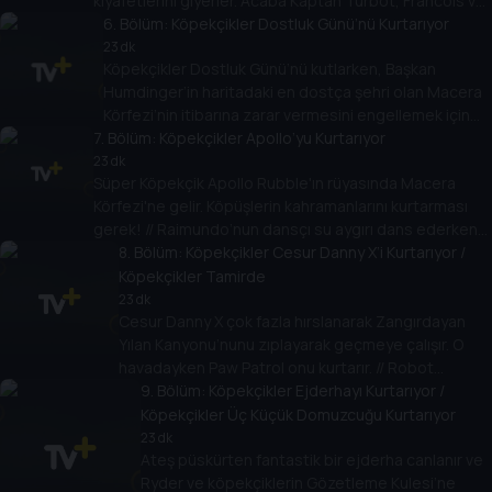
kıyafetlerini giyerler. Acaba Kaptan Turbot, Francois ve
maymun ailesini süzülüp kurtarabilecekler mi?
6
. Bölüm:
Köpekçikler Dostluk Günü’nü Kurtarıyor
23 dk
Köpekçikler Dostluk Günü’nü kutlarken, Başkan
Humdinger’in haritadaki en dostça şehri olan Macera
Körfezi’nin itibarına zarar vermesini engellemek için
7
. Bölüm:
harekete geçerler.
Köpekçikler Apollo’yu Kurtarıyor
23 dk
Süper Köpekçik Apollo Rubble'ın rüyasında Macera
Körfezi'ne gelir. Köpüşlerin kahramanlarını kurtarması
gerek! // Raimundo’nun dansçı su aygırı dans ederken
trapezi devirirler! Paw Patrol ise tam zamanında tamire
8
. Bölüm:
Köpekçikler Cesur Danny X’i Kurtarıyor /
yetişir!
Köpekçikler Tamirde
23 dk
Cesur Danny X çok fazla hırslanarak Zangırdayan
Yılan Kanyonu’nunu zıplayarak geçmeye çalışır. O
havadayken Paw Patrol onu kurtarır. // Robot
Köpek’in kabloları karışır ve düzelene kadar Macera
9
. Bölüm:
Köpekçikler Ejderhayı Kurtarıyor /
Körfezi’nin birbirine katar!
Köpekçikler Üç Küçük Domuzcuğu Kurtarıyor
23 dk
Ateş püskürten fantastik bir ejderha canlanır ve
Ryder ve köpekçiklerin Gözetleme Kulesi’ne