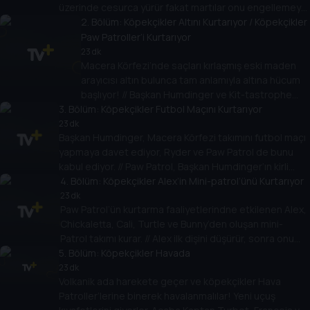
üzerinde cesurca yürür fakat martılar onu engellemeye
çalışır. PAW Patrol’ü çağırma zamanı!
2
. Bölüm:
Köpekçikler Altını Kurtarıyor / Köpekçikler
Paw Patroller’i Kurtarıyor
23 dk
Macera Körfezi’nde saçları kırlaşmış eski maden
arayıcısı altın bulunca tam anlamıyla altına hücum
başlıyor! // Başkan Humdinger ve Kit-tastrophe
3
. Bölüm:
Takımı PAW Patroller’i çalmaya çalışınca takip,
Köpekçikler Futbol Maçını Kurtarıyor
kurtarmaya dönüşüyor!
23 dk
Başkan Humdinger, Macera Körfezi takımını futbol maçı
yapmaya davet ediyor, Ryder ve Paw Patrol de bunu
kabul ediyor. // Paw Patrol, Başkan Humdinger’ın kirli
planlarına karşı bir takım halinde çalışmalı ve zafere
4
. Bölüm:
Köpekçikler Alex’in Mini-patrol’ünü Kurtarıyor
ulaşmalı.
23 dk
Paw Patrol’ün kurtarma faaliyetlerindne etkilenen Alex,
Chickaletta, Cali, Turtle ve Bunny’den oluşan mini-
Patrol takımı kurar. // Alex ilk dişini düşürür, sonra onu
5
gerçekten kaybeder. Diş Perisi gelmeden onu
. Bölüm:
Köpekçikler Havada
bulmalıdır!
23 dk
Volkanik ada harekete geçer ve köpekçikler Hava
Patroller’lerine binerek havalanmalılar! Yeni uçuş