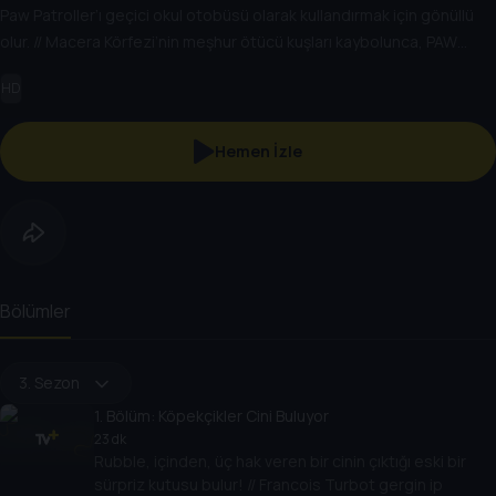
Paw Patroller’ı geçici okul otobüsü olarak kullandırmak için gönüllü
olur. // Macera Körfezi’nin meşhur ötücü kuşları kaybolunca, PAW
Patrol için kurtarma zamanıdır!
HD
Hemen İzle
Bölümler
3. Sezon
1
. Bölüm:
Köpekçikler Cini Buluyor
23 dk
Rubble, içinden, üç hak veren bir cinin çıktığı eski bir
sürpriz kutusu bulur! // Francois Turbot gergin ip