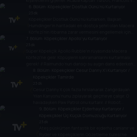
kıyafetlerini giyerler. Acaba Kaptan Turbot, Francois ve
maymun ailesini süzülüp kurtarabilecekler mi?
6
. Bölüm:
Köpekçikler Dostluk Günü’nü Kurtarıyor
23 dk
Köpekçikler Dostluk Günü’nü kutlarken, Başkan
Humdinger’in haritadaki en dostça şehri olan Macera
Körfezi’nin itibarına zarar vermesini engellemek için
7
. Bölüm:
harekete geçerler.
Köpekçikler Apollo’yu Kurtarıyor
23 dk
Süper Köpekçik Apollo Rubble'ın rüyasında Macera
Körfezi'ne gelir. Köpüşlerin kahramanlarını kurtarması
gerek! // Raimundo’nun dansçı su aygırı dans ederken
trapezi devirirler! Paw Patrol ise tam zamanında tamire
8
. Bölüm:
Köpekçikler Cesur Danny X’i Kurtarıyor /
yetişir!
Köpekçikler Tamirde
23 dk
Cesur Danny X çok fazla hırslanarak Zangırdayan
Yılan Kanyonu’nunu zıplayarak geçmeye çalışır. O
havadayken Paw Patrol onu kurtarır. // Robot
Köpek’in kabloları karışır ve düzelene kadar Macera
9
. Bölüm:
Köpekçikler Ejderhayı Kurtarıyor /
Körfezi’nin birbirine katar!
Köpekçikler Üç Küçük Domuzcuğu Kurtarıyor
23 dk
Ateş püskürten fantastik bir ejderha canlanır ve
Ryder ve köpekçiklerin Gözetleme Kulesi’ne