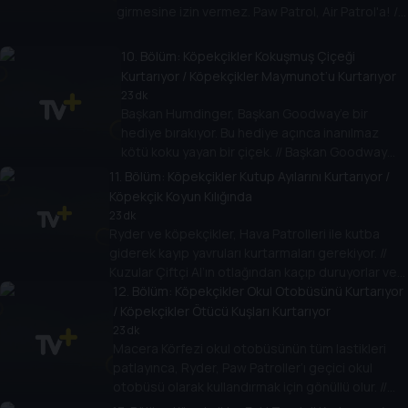
girmesine izin vermez. Paw Patrol, Air Patrol'a! //
Paw Patrol evleri gizemli bir şekilde kaybolan üç
küçük domuzcuğa yardım eder.
10
. Bölüm:
Köpekçikler Kokuşmuş Çiçeği
Kurtarıyor / Köpekçikler Maymunot’u Kurtarıyor
23 dk
Başkan Humdinger, Başkan Goodway’e bir
hediye bırakıyor. Bu hediye açınca inanılmaz
kötü koku yayan bir çiçek. // Başkan Goodway
onu geri vermek isterken başı belaya giriyor ve
11
. Bölüm:
Köpekçikler Kutup Ayılarını Kurtarıyor /
Paw Patrol onu kurtarıyor.
Köpekçik Koyun Kılığında
23 dk
Ryder ve köpekçikler, Hava Patrolleri ile kutba
giderek kayıp yavruları kurtarmaları gerekiyor. //
Kuzular Çiftçi Al’ın otlağından kaçıp duruyorlar ve
kayıp kuzuları bulmak Paw Patrol’e kalmış
12
. Bölüm:
Köpekçikler Okul Otobüsünü Kurtarıyor
durumda.
/ Köpekçikler Ötücü Kuşları Kurtarıyor
23 dk
Macera Körfezi okul otobüsünün tüm lastikleri
patlayınca, Ryder, Paw Patroller’ı geçici okul
otobüsü olarak kullandırmak için gönüllü olur. //
Macera Körfezi’nin meşhur ötücü kuşları