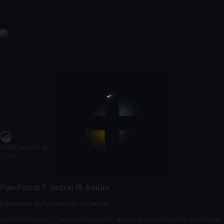
2010
|
Çocuk
|
23 dk
23 dk
Paw Patrol
3. Sezon
18. Bölüm
Köpekçikler Sörfçü Domuzu Kurtarıyor
Geleneksel İzci Eğlence festivalidir, ancak bütün meyveler karıncalar