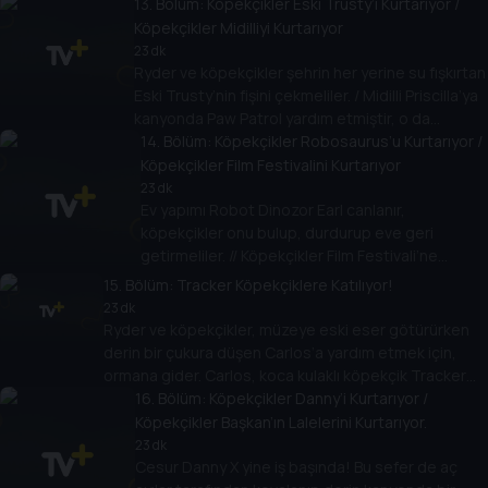
13
. Bölüm:
Köpekçikler Eski Trusty’i Kurtarıyor /
kaybolunca, PAW Patrol için kurtarma zamanıdır!
Köpekçikler Midilliyi Kurtarıyor
23 dk
Ryder ve köpekçikler şehrin her yerine su fışkırtan
Eski Trusty’nin fişini çekmeliler. / Midilli Priscilla’ya
kanyonda Paw Patrol yardım etmiştir, o da
araçlarını kurtarmak için onlara yardım etme şansı
14
. Bölüm:
Köpekçikler Robosaurus’u Kurtarıyor /
yakalar.
Köpekçikler Film Festivalini Kurtarıyor
23 dk
Ev yapımı Robot Dinozor Earl canlanır,
köpekçikler onu bulup, durdurup eve geri
getirmeliler. // Köpekçikler Film Festivali’ne
katılmak için çekim yaparlarken Cesur Danny X
15
. Bölüm:
Tracker Köpekçiklere Katılıyor!
tehlikeli bir biçimde kayıtların ortasına dalar.
23 dk
Ryder ve köpekçikler, müzeye eski eser götürürken
derin bir çukura düşen Carlos’a yardım etmek için,
ormana gider. Carlos, koca kulaklı köpekçik Tracker
tarafından kurtarılır. Bu cesur hareketinden sonra
16
. Bölüm:
Köpekçikler Danny’i Kurtarıyor /
Tracker, Paw Patrol’ün üyesi olur.
Köpekçikler Başkan’ın Lalelerini Kurtarıyor.
23 dk
Cesur Danny X yine iş başında! Bu sefer de aç