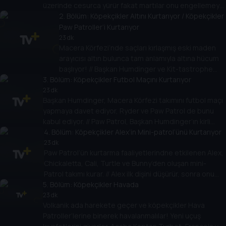
üzerinde cesurca yürür fakat martılar onu engellemeye
çalışır. PAW Patrol’ü çağırma zamanı!
2
. Bölüm:
Köpekçikler Altını Kurtarıyor / Köpekçikler
Paw Patroller’i Kurtarıyor
23 dk
Macera Körfezi’nde saçları kırlaşmış eski maden
arayıcısı altın bulunca tam anlamıyla altına hücum
başlıyor! // Başkan Humdinger ve Kit-tastrophe
3
. Bölüm:
Takımı PAW Patroller’i çalmaya çalışınca takip,
Köpekçikler Futbol Maçını Kurtarıyor
kurtarmaya dönüşüyor!
23 dk
Başkan Humdinger, Macera Körfezi takımını futbol maçı
yapmaya davet ediyor, Ryder ve Paw Patrol de bunu
kabul ediyor. // Paw Patrol, Başkan Humdinger’ın kirli
planlarına karşı bir takım halinde çalışmalı ve zafere
4
. Bölüm:
Köpekçikler Alex’in Mini-patrol’ünü Kurtarıyor
ulaşmalı.
23 dk
Paw Patrol’ün kurtarma faaliyetlerindne etkilenen Alex,
Chickaletta, Cali, Turtle ve Bunny’den oluşan mini-
Patrol takımı kurar. // Alex ilk dişini düşürür, sonra onu
5
gerçekten kaybeder. Diş Perisi gelmeden onu
. Bölüm:
Köpekçikler Havada
bulmalıdır!
23 dk
Volkanik ada harekete geçer ve köpekçikler Hava
Patroller’lerine binerek havalanmalılar! Yeni uçuş