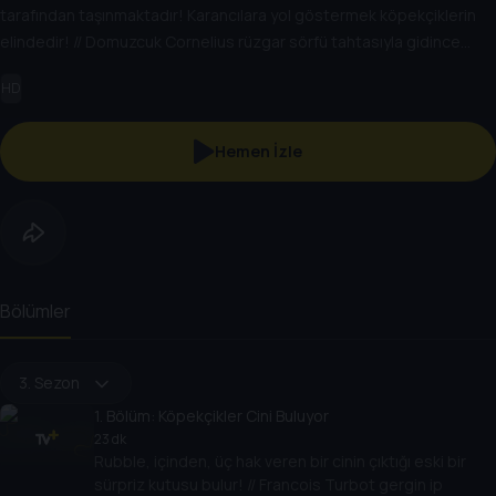
tarafından taşınmaktadır! Karancılara yol göstermek köpekçiklerin
elindedir! // Domuzcuk Cornelius rüzgar sörfü tahtasıyla gidince
Zuma çılgınca bir su kurtarma görevine başlar.
HD
Hemen İzle
Bölümler
3. Sezon
1
. Bölüm:
Köpekçikler Cini Buluyor
23 dk
Rubble, içinden, üç hak veren bir cinin çıktığı eski bir
sürpriz kutusu bulur! // Francois Turbot gergin ip