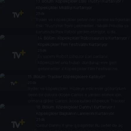
13
. Bölüm:
Köpekçikler Eski Trusty’i Kurtarıyor /
kaybolunca, PAW Patrol için kurtarma zamanıdır!
Köpekçikler Midilliyi Kurtarıyor
23 dk
Ryder ve köpekçikler şehrin her yerine su fışkırtan
Eski Trusty’nin fişini çekmeliler. / Midilli Priscilla’ya
kanyonda Paw Patrol yardım etmiştir, o da
araçlarını kurtarmak için onlara yardım etme şansı
14
. Bölüm:
Köpekçikler Robosaurus’u Kurtarıyor /
yakalar.
Köpekçikler Film Festivalini Kurtarıyor
23 dk
Ev yapımı Robot Dinozor Earl canlanır,
köpekçikler onu bulup, durdurup eve geri
getirmeliler. // Köpekçikler Film Festivali’ne
katılmak için çekim yaparlarken Cesur Danny X
15
. Bölüm:
Tracker Köpekçiklere Katılıyor!
tehlikeli bir biçimde kayıtların ortasına dalar.
23 dk
Ryder ve köpekçikler, müzeye eski eser götürürken
derin bir çukura düşen Carlos’a yardım etmek için,
ormana gider. Carlos, koca kulaklı köpekçik Tracker
tarafından kurtarılır. Bu cesur hareketinden sonra
16
. Bölüm:
Köpekçikler Danny’i Kurtarıyor /
Tracker, Paw Patrol’ün üyesi olur.
Köpekçikler Başkan’ın Lalelerini Kurtarıyor.
23 dk
Cesur Danny X yine iş başında! Bu sefer de aç