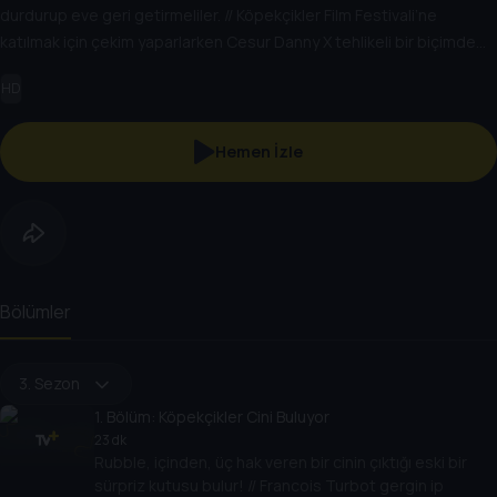
durdurup eve geri getirmeliler. // Köpekçikler Film Festivali’ne
katılmak için çekim yaparlarken Cesur Danny X tehlikeli bir biçimde
kayıtların ortasına dalar.
HD
Hemen İzle
Bölümler
3. Sezon
1
. Bölüm:
Köpekçikler Cini Buluyor
23 dk
Rubble, içinden, üç hak veren bir cinin çıktığı eski bir
sürpriz kutusu bulur! // Francois Turbot gergin ip