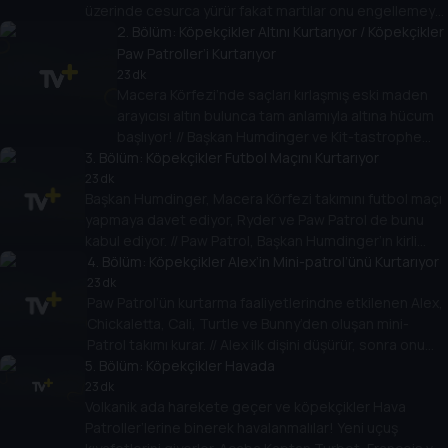
üzerinde cesurca yürür fakat martılar onu engellemeye
çalışır. PAW Patrol’ü çağırma zamanı!
2
. Bölüm:
Köpekçikler Altını Kurtarıyor / Köpekçikler
Paw Patroller’i Kurtarıyor
23 dk
Macera Körfezi’nde saçları kırlaşmış eski maden
arayıcısı altın bulunca tam anlamıyla altına hücum
başlıyor! // Başkan Humdinger ve Kit-tastrophe
3
. Bölüm:
Takımı PAW Patroller’i çalmaya çalışınca takip,
Köpekçikler Futbol Maçını Kurtarıyor
kurtarmaya dönüşüyor!
23 dk
Başkan Humdinger, Macera Körfezi takımını futbol maçı
yapmaya davet ediyor, Ryder ve Paw Patrol de bunu
kabul ediyor. // Paw Patrol, Başkan Humdinger’ın kirli
planlarına karşı bir takım halinde çalışmalı ve zafere
4
. Bölüm:
Köpekçikler Alex’in Mini-patrol’ünü Kurtarıyor
ulaşmalı.
23 dk
Paw Patrol’ün kurtarma faaliyetlerindne etkilenen Alex,
Chickaletta, Cali, Turtle ve Bunny’den oluşan mini-
Patrol takımı kurar. // Alex ilk dişini düşürür, sonra onu
5
gerçekten kaybeder. Diş Perisi gelmeden onu
. Bölüm:
Köpekçikler Havada
bulmalıdır!
23 dk
Volkanik ada harekete geçer ve köpekçikler Hava
Patroller’lerine binerek havalanmalılar! Yeni uçuş