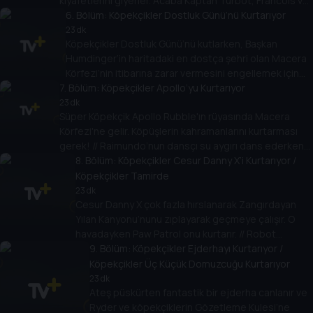
kıyafetlerini giyerler. Acaba Kaptan Turbot, Francois ve
maymun ailesini süzülüp kurtarabilecekler mi?
6
. Bölüm:
Köpekçikler Dostluk Günü’nü Kurtarıyor
23 dk
Köpekçikler Dostluk Günü’nü kutlarken, Başkan
Humdinger’in haritadaki en dostça şehri olan Macera
Körfezi’nin itibarına zarar vermesini engellemek için
7
. Bölüm:
harekete geçerler.
Köpekçikler Apollo’yu Kurtarıyor
23 dk
Süper Köpekçik Apollo Rubble'ın rüyasında Macera
Körfezi'ne gelir. Köpüşlerin kahramanlarını kurtarması
gerek! // Raimundo’nun dansçı su aygırı dans ederken
trapezi devirirler! Paw Patrol ise tam zamanında tamire
8
. Bölüm:
Köpekçikler Cesur Danny X’i Kurtarıyor /
yetişir!
Köpekçikler Tamirde
23 dk
Cesur Danny X çok fazla hırslanarak Zangırdayan
Yılan Kanyonu’nunu zıplayarak geçmeye çalışır. O
havadayken Paw Patrol onu kurtarır. // Robot
Köpek’in kabloları karışır ve düzelene kadar Macera
9
. Bölüm:
Köpekçikler Ejderhayı Kurtarıyor /
Körfezi’nin birbirine katar!
Köpekçikler Üç Küçük Domuzcuğu Kurtarıyor
23 dk
Ateş püskürten fantastik bir ejderha canlanır ve
Ryder ve köpekçiklerin Gözetleme Kulesi’ne