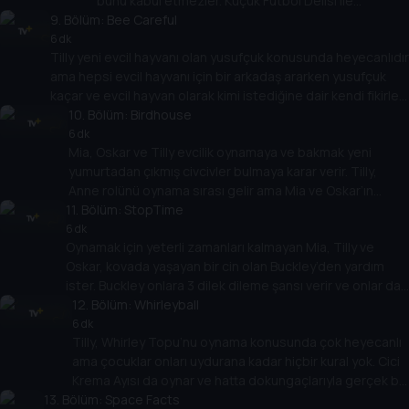
bunu kabul etmezler. Küçük Futbol Delisi ile
9
. Bölüm:
oynamak için ormana giderler ama büyük Futbol
Bee Careful
Dinozorları her şeyi mahveder. Sadece Mia, Oskar ve
6 dk
Tilly yeni evcil hayvanı olan yusufçuk konusunda heyecanlıdır
Tilly’nin boyutu oyunu kurtarabilir çünkü bazen küçük
ama hepsi evcil hayvanı için bir arkadaş ararken yusufçuk
olmak yararlıdır!
kaçar ve evcil hayvan olarak kimi istediğine dair kendi fikirleri
olan Arı Bop adında dev bir arıya dönüşür! Tilly hem
10
. Bölüm:
Birdhouse
arkadaşlarını hem de yusufçuğu kurtarmak zorunda. Hepsi
6 dk
Mia, Oskar ve Tilly evcilik oynamaya ve bakmak yeni
ücretsiz uçmanın ne anlama geldiğini öğrenir.
yumurtadan çıkmış civcivler bulmaya karar verir. Tilly,
Anne rolünü oynama sırası gelir ama Mia ve Oskar’ın
11
yardımını istemez. Ancak çok geçmeden kaos başlar ve
. Bölüm:
StopTime
civcivler her yerde koşuşturmaya başlar. Tilly, herkesin
6 dk
Oynamak için yeterli zamanları kalmayan Mia, Tilly ve
yardım ettiğinde daha fazla eğlendiğini keşfeder.
Oskar, kovada yaşayan bir cin olan Buckley’den yardım
ister. Buckley onlara 3 dilek dileme şansı verir ve onlar da
zamanın sonsuz olması için saati durdurmayı seçer.
12
. Bölüm:
Whirleyball
Çocuklar zaman durduğunda ortaya çıkan beklenmedik
6 dk
Tilly, Whirley Topu’nu oynama konusunda çok heyecanlı
engelleri keşfederler, ancak 3 dileğin hepsini
ama çocuklar onları uydurana kadar hiçbir kural yok. Cici
kullanmışlardır... zamanı yeniden başlatmayı nasıl
Krema Ayısı da oynar ve hatta dokungaçlarıyla gerçek bir
becerecekler?
13
. Bölüm:
karmaşa yaratan Ahtabalon bile aralarına katılır. Mia,
Space Facts