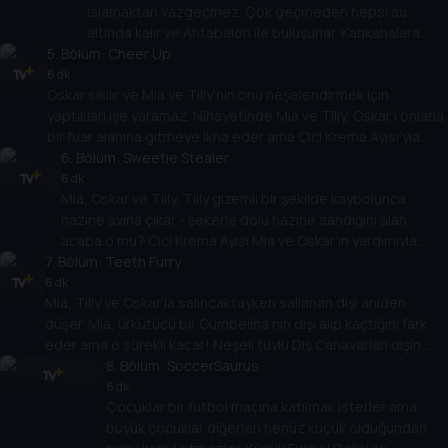
ıslamaktan vazgeçmez. Çok geçmeden hepsi su
olmadığını keşfederler.
altında kalır ve Ahtabalon ile buluşurlar. Kahkahalara
5
. Bölüm:
kapılarak her yere baloncuklar üfler. Ahtabalon’un çok
Cheer Up
eğlendiği için kendisinden rica edildiğinde bile oyun
6 dk
Oskar sıkılır ve Mia ve Tilly’nin onu neşelendirmek için
oynamayı durdurmaması Mia, Oskar ve Tilly’nin hayal
yaptıkları işe yaramaz. Nihayetinde Mia ve Tilly, Oskar’ı onlarla
kırıklığına uğramasına neden olur. Başkalarının
bir fuar alanına gitmeye ikna eder ama Cici Krema Ayısı’yla
görüşlerine saygı duymanız gerektiğini öğrenirler
tanışınca Oskar kötü ruh halinin Mia’yı ve Tilly’nin eğlencesini
6
. Bölüm:
Sweetie Stealer
mahvettiğini görür. Hızlı treni denediklerinde her şey değişir!
6 dk
Mia, Oskar ve Tilly, Tilly gizemli bir şekilde kaybolunca
hazine avına çıkar - şekerle dolu hazine sandığını alan
acaba o mu? Cici Krema Ayısı Mia ve Oskar’ın yardımıyla
7
. Bölüm:
Tilly, hazine ve dost canlısı ejderha Bayan Drago’yu
Teeth Furry
ormanın derinliklerinde bulur. Ama her şey düşündükleri gibi
6 dk
Mia, Tilly ve Oskar’la salıncaktayken sallanan dişi aniden
çıkmaz.
düşer. Mia, ürkütücü bir Gumbelina’nın dişi alıp kaçtığını fark
eder ama o sürekli kaçar! Neşeli tüylü Diş Canavarları dişin
peşinde ve çocuklar dişi onlardan önce Gumbelina’dan almalı!
8
. Bölüm:
SoccerSaurus
6 dk
Çocuklar bir futbol maçına katılmak isterler ama
büyük çocuklar diğerleri henüz küçük olduğundan