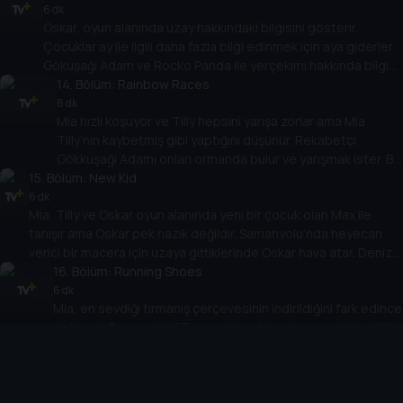
Oskar ve Tilly oyunu icat ederken çok eğlenirler.
6 dk
Oskar, oyun alanında uzay hakkındaki bilgisini gösterir.
Sonunda kimin kazanacağı önemli değil.
Çocuklar ay ile ilgili daha fazla bilgi edinmek için aya giderler.
Gökuşağı Adam ve Rocko Panda ile yerçekimi hakkında bilgi
edinirler ve Oskar hayal gücünü kullanırsa hem eğlenip hem
14
. Bölüm:
Rainbow Races
de bilgi edinebileceğini fark eder.
6 dk
Mia hızlı koşuyor ve Tilly hepsini yarışa zorlar ama Mia
Tilly’nin kaybetmiş gibi yaptığını düşünür. Rekabetçi
Gökkuşağı Adamı onları ormanda bulur ve yarışmak ister. Bu
15
. Bölüm:
sefer de Mia ne kadar hızlı koştuğunu gösterir ve sonuçlar
New Kid
açıklandığında başka biri için nasıl mutlu olacağını keşfeder.
6 dk
Mia, Tilly ve Oskar oyun alanında yeni bir çocuk olan Max ile
tanışır ama Oskar pek nazik değildir. Samanyolu’nda heyecan
verici bir macera için uzaya gittiklerinde Oskar hava atar. Deniz
Feneri Smarty’yle tanıştıklarında kendisi Oskar’ın her şeyi
16
. Bölüm:
Running Shoes
bilmediğini öğrenmesini sağlar ve Oskar da Max’e nasıl
6 dk
Mia, en sevdiği tırmanış çerçevesinin indirildiğini fark edince
davrandığının farkına varır.
sinirlenir. Ormanda NCB’nin eski ayakkabılarını geri istediğini
görür ama sürekli kaçarlar. Çocuklar eski ayakkabılarının
17
. Bölüm:
artık kendisine küçük geldiğini görmesine yardım eder ve
Dig Dog
Mia büyüdükçe bir şeyleri geçmişte bırakmanız gerektiğini
6 dk
Mia ve Tilly yavru köpek gibi davranmaktan zevk alır ama Oskar
fark eder.