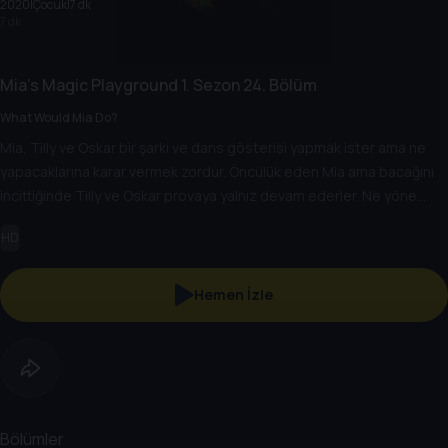
2020
|
Çocuk
|
7 dk
7 dk
Mia's Magic Playground
1. Sezon
24. Bölüm
What Would Mia Do?
Mia, Tilly ve Oskar bir şarkı ve dans gösterisi yapmak ister ama ne
yapacaklarına karar vermek zordur. Öncülük eden Mia ama bacağını
incittiğinde Tilly ve Oskar provaya yalnız devam ederler. Ne yöne
gideceklerini her merak ettiklerinde Mia’nın ne yapacağını düşünürler.
HD
Mia, final için tam zamanında geri döner ve tüm arkadaşları da
aralarına katılır.
Hemen İzle
Bölümler