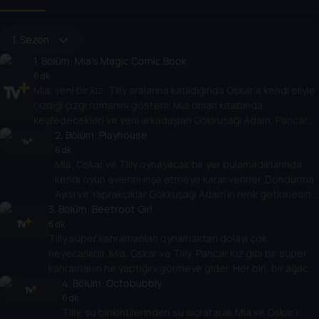
1. Sezon
1
. Bölüm:
Mia's Magic Comic Book
6 dk
Mia, yeni bir kız, Tilly aralarına katıldığında Oskar’a kendi eliyle
çizdiği çizgi romanını gösterir. Mia onları kitabında
keşfedecekleri ve yeni arkadaşları Gökkuşağı Adam, Pancar
Kız, Yaprakçıklar ve Cici Krema Ayısı gibi yeni arkadaşlar
2
. Bölüm:
Playhouse
bulacakları fantastik bir dünyaya götürür. Birlikte, hepsinin
6 dk
Mia, Oskar ve Tilly oynayacak bir yer bulamadıklarında
arkadaşlık konusunda sunacakları bir şey olduğunu fark
kendi oyun evlerini inşa etmeye karar verirler. Dondurma
ederler.
Ayısı ve Yaprakçıklar Gökkuşağı Adam’ın renk getirmesine
3
. Bölüm:
yardımcı olur. Mia, Oskar ve Tilly arkadaşlarıyla birlikte
Beetroot Girl
oyun evi yapmanın işin en eğlenceli kısmı olduğunu
6 dk
Tilly süper kahramanları oynamaktan dolayı çok
keşfeder.
heyecanlıdır. Mia, Oskar ve Tilly, Pancar Kız gibi bir süper
kahramanın ne yaptığını görmeye gider. Her biri, bir ağaca
yapışmış Karpuz Kedisini kurtarmaya yardımcı olmak için
4
. Bölüm:
Octobubbly
kendi süper güçlerini kullanmanın yollarını keşfeder. Bunu
6 dk
Tilly, su birikintilerinden su sıçratarak Mia ve Oskar’ı
yaparak sizi süper yapan şeylerin daima bariz şeyler