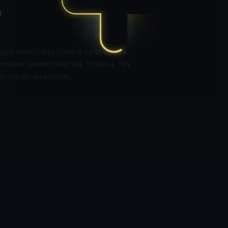
m
yun evlerini inşa etmeye karar verirler.
esine yardımcı olur. Mia, Oskar ve Tilly
ısmı olduğunu keşfeder.