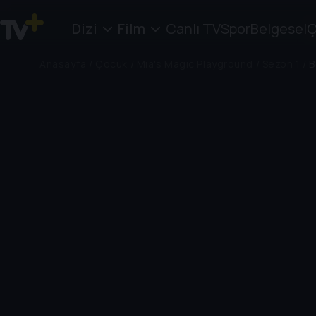
Dizi
Film
Canlı TV
Spor
Belgesel
Ç
Anasayfa
/
Çocuk
/
Mia's Magic Playground
/
Sezon 1
/
B