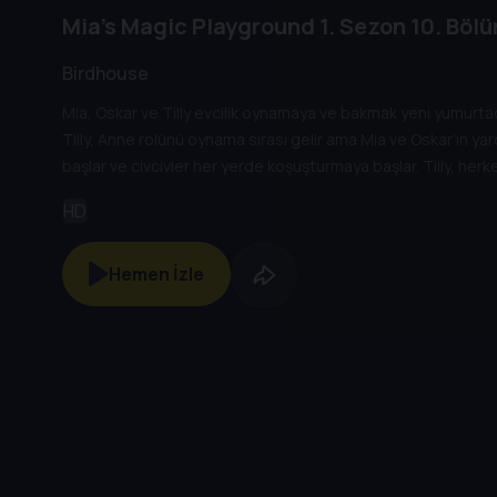
Mia's Magic Playground
1. Sezon
10. Böl
Birdhouse
Mia, Oskar ve Tilly evcilik oynamaya ve bakmak yeni yumurtada
Tilly, Anne rolünü oynama sırası gelir ama Mia ve Oskar’ın 
başlar ve civcivler her yerde koşuşturmaya başlar. Tilly, herk
keşfeder.
HD
Hemen İzle