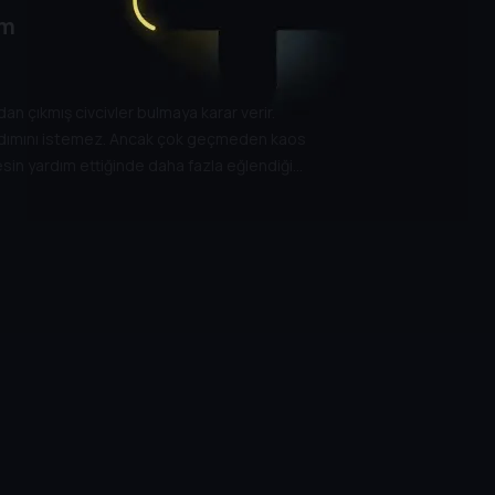
üm
n çıkmış civcivler bulmaya karar verir.
yardımını istemez. Ancak çok geçmeden kaos
esin yardım ettiğinde daha fazla eğlendiğini