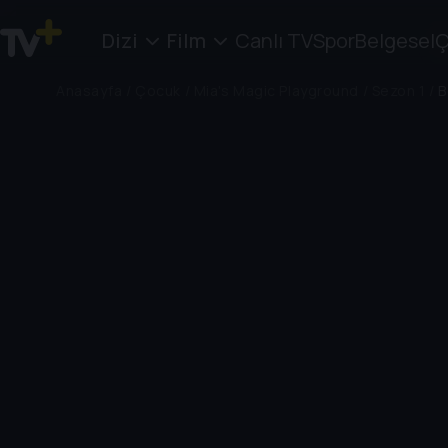
Dizi
Film
Canlı TV
Spor
Belgesel
Ç
Anasayfa
/
Çocuk
/
Mia's Magic Playground
/
Sezon 1
/
B