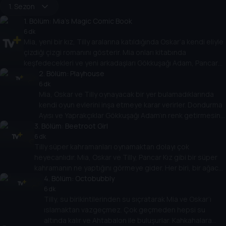
1. Sezon
1
. Bölüm:
Mia's Magic Comic Book
6 dk
Mia, yeni bir kız, Tilly aralarına katıldığında Oskar’a kendi eliyle
çizdiği çizgi romanını gösterir. Mia onları kitabında
keşfedecekleri ve yeni arkadaşları Gökkuşağı Adam, Pancar
Kız, Yaprakçıklar ve Cici Krema Ayısı gibi yeni arkadaşlar
2
. Bölüm:
Playhouse
bulacakları fantastik bir dünyaya götürür. Birlikte, hepsinin
6 dk
Mia, Oskar ve Tilly oynayacak bir yer bulamadıklarında
arkadaşlık konusunda sunacakları bir şey olduğunu fark
kendi oyun evlerini inşa etmeye karar verirler. Dondurma
ederler.
Ayısı ve Yaprakçıklar Gökkuşağı Adam’ın renk getirmesine
3
. Bölüm:
yardımcı olur. Mia, Oskar ve Tilly arkadaşlarıyla birlikte
Beetroot Girl
oyun evi yapmanın işin en eğlenceli kısmı olduğunu
6 dk
Tilly süper kahramanları oynamaktan dolayı çok
keşfeder.
heyecanlıdır. Mia, Oskar ve Tilly, Pancar Kız gibi bir süper
kahramanın ne yaptığını görmeye gider. Her biri, bir ağaca
yapışmış Karpuz Kedisini kurtarmaya yardımcı olmak için
4
. Bölüm:
Octobubbly
kendi süper güçlerini kullanmanın yollarını keşfeder. Bunu
6 dk
Tilly, su birikintilerinden su sıçratarak Mia ve Oskar’ı
yaparak sizi süper yapan şeylerin daima bariz şeyler
ıslamaktan vazgeçmez. Çok geçmeden hepsi su
olmadığını keşfederler.
altında kalır ve Ahtabalon ile buluşurlar. Kahkahalara