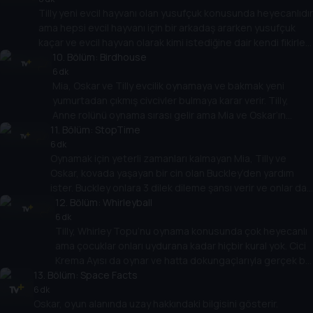
Tilly yeni evcil hayvanı olan yusufçuk konusunda heyecanlıdır
Tilly’nin boyutu oyunu kurtarabilir çünkü bazen küçük
ama hepsi evcil hayvanı için bir arkadaş ararken yusufçuk
olmak yararlıdır!
kaçar ve evcil hayvan olarak kimi istediğine dair kendi fikirleri
olan Arı Bop adında dev bir arıya dönüşür! Tilly hem
10
. Bölüm:
Birdhouse
arkadaşlarını hem de yusufçuğu kurtarmak zorunda. Hepsi
6 dk
Mia, Oskar ve Tilly evcilik oynamaya ve bakmak yeni
ücretsiz uçmanın ne anlama geldiğini öğrenir.
yumurtadan çıkmış civcivler bulmaya karar verir. Tilly,
Anne rolünü oynama sırası gelir ama Mia ve Oskar’ın
11
yardımını istemez. Ancak çok geçmeden kaos başlar ve
. Bölüm:
StopTime
civcivler her yerde koşuşturmaya başlar. Tilly, herkesin
6 dk
Oynamak için yeterli zamanları kalmayan Mia, Tilly ve
yardım ettiğinde daha fazla eğlendiğini keşfeder.
Oskar, kovada yaşayan bir cin olan Buckley’den yardım
ister. Buckley onlara 3 dilek dileme şansı verir ve onlar da
zamanın sonsuz olması için saati durdurmayı seçer.
12
. Bölüm:
Whirleyball
Çocuklar zaman durduğunda ortaya çıkan beklenmedik
6 dk
Tilly, Whirley Topu’nu oynama konusunda çok heyecanlı
engelleri keşfederler, ancak 3 dileğin hepsini
ama çocuklar onları uydurana kadar hiçbir kural yok. Cici
kullanmışlardır... zamanı yeniden başlatmayı nasıl
Krema Ayısı da oynar ve hatta dokungaçlarıyla gerçek bir
becerecekler?
13
. Bölüm:
karmaşa yaratan Ahtabalon bile aralarına katılır. Mia,
Space Facts
Oskar ve Tilly oyunu icat ederken çok eğlenirler.
6 dk
Oskar, oyun alanında uzay hakkındaki bilgisini gösterir.
Sonunda kimin kazanacağı önemli değil.