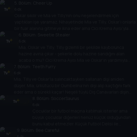
5
. Bölüm:
kapılarak her yere baloncuklar üfler. Ahtabalon’un çok
Cheer Up
eğlendiği için kendisinden rica edildiğinde bile oyun
6 dk
Oskar sıkılır ve Mia ve Tilly’nin onu neşelendirmek için
oynamayı durdurmaması Mia, Oskar ve Tilly’nin hayal
yaptıkları işe yaramaz. Nihayetinde Mia ve Tilly, Oskar’ı onlarla
kırıklığına uğramasına neden olur. Başkalarının
bir fuar alanına gitmeye ikna eder ama Cici Krema Ayısı’yla
görüşlerine saygı duymanız gerektiğini öğrenirler
tanışınca Oskar kötü ruh halinin Mia’yı ve Tilly’nin eğlencesini
6
. Bölüm:
Sweetie Stealer
mahvettiğini görür. Hızlı treni denediklerinde her şey değişir!
6 dk
Mia, Oskar ve Tilly, Tilly gizemli bir şekilde kaybolunca
hazine avına çıkar - şekerle dolu hazine sandığını alan
acaba o mu? Cici Krema Ayısı Mia ve Oskar’ın yardımıyla
7
. Bölüm:
Tilly, hazine ve dost canlısı ejderha Bayan Drago’yu
Teeth Furry
ormanın derinliklerinde bulur. Ama her şey düşündükleri gibi
6 dk
Mia, Tilly ve Oskar’la salıncaktayken sallanan dişi aniden
çıkmaz.
düşer. Mia, ürkütücü bir Gumbelina’nın dişi alıp kaçtığını fark
eder ama o sürekli kaçar! Neşeli tüylü Diş Canavarları dişin
peşinde ve çocuklar dişi onlardan önce Gumbelina’dan almalı!
8
. Bölüm:
SoccerSaurus
6 dk
Çocuklar bir futbol maçına katılmak isterler ama
büyük çocuklar diğerleri henüz küçük olduğundan
bunu kabul etmezler. Küçük Futbol Delisi ile
9
. Bölüm:
oynamak için ormana giderler ama büyük Futbol
Bee Careful
Dinozorları her şeyi mahveder. Sadece Mia, Oskar ve
6 dk