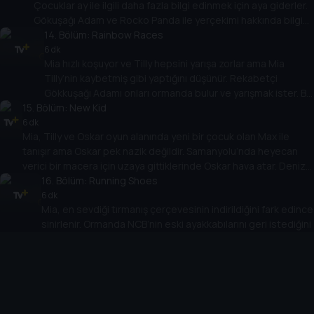
Çocuklar ay ile ilgili daha fazla bilgi edinmek için aya giderler.
Gökuşağı Adam ve Rocko Panda ile yerçekimi hakkında bilgi
edinirler ve Oskar hayal gücünü kullanırsa hem eğlenip hem
14
. Bölüm:
Rainbow Races
de bilgi edinebileceğini fark eder.
6 dk
Mia hızlı koşuyor ve Tilly hepsini yarışa zorlar ama Mia
Tilly’nin kaybetmiş gibi yaptığını düşünür. Rekabetçi
Gökkuşağı Adamı onları ormanda bulur ve yarışmak ister. Bu
15
. Bölüm:
sefer de Mia ne kadar hızlı koştuğunu gösterir ve sonuçlar
New Kid
açıklandığında başka biri için nasıl mutlu olacağını keşfeder.
6 dk
Mia, Tilly ve Oskar oyun alanında yeni bir çocuk olan Max ile
tanışır ama Oskar pek nazik değildir. Samanyolu’nda heyecan
verici bir macera için uzaya gittiklerinde Oskar hava atar. Deniz
Feneri Smarty’yle tanıştıklarında kendisi Oskar’ın her şeyi
16
. Bölüm:
Running Shoes
bilmediğini öğrenmesini sağlar ve Oskar da Max’e nasıl
6 dk
Mia, en sevdiği tırmanış çerçevesinin indirildiğini fark edince
davrandığının farkına varır.
sinirlenir. Ormanda NCB’nin eski ayakkabılarını geri istediğini
görür ama sürekli kaçarlar. Çocuklar eski ayakkabılarının
17
. Bölüm:
artık kendisine küçük geldiğini görmesine yardım eder ve
Dig Dog
Mia büyüdükçe bir şeyleri geçmişte bırakmanız gerektiğini
6 dk
Mia ve Tilly yavru köpek gibi davranmaktan zevk alır ama Oskar
fark eder.
bunun yerine bir kum kalesi yapmak ister. Bu yüzden Mia ve Tilly
köpek yavruları gibi havlayarak ormana koşarlar ve ampulünü