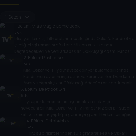
1. Sezon
1
. Bölüm:
Mia's Magic Comic Book
6 dk
Mia, yeni bir kız, Tilly aralarına katıldığında Oskar’a kendi eliyle
çizdiği çizgi romanını gösterir. Mia onları kitabında
keşfedecekleri ve yeni arkadaşları Gökkuşağı Adam, Pancar
Kız, Yaprakçıklar ve Cici Krema Ayısı gibi yeni arkadaşlar
2
. Bölüm:
Playhouse
bulacakları fantastik bir dünyaya götürür. Birlikte, hepsinin
6 dk
Mia, Oskar ve Tilly oynayacak bir yer bulamadıklarında
arkadaşlık konusunda sunacakları bir şey olduğunu fark
kendi oyun evlerini inşa etmeye karar verirler. Dondurma
ederler.
Ayısı ve Yaprakçıklar Gökkuşağı Adam’ın renk getirmesine
3
. Bölüm:
yardımcı olur. Mia, Oskar ve Tilly arkadaşlarıyla birlikte
Beetroot Girl
oyun evi yapmanın işin en eğlenceli kısmı olduğunu
6 dk
Tilly süper kahramanları oynamaktan dolayı çok
keşfeder.
heyecanlıdır. Mia, Oskar ve Tilly, Pancar Kız gibi bir süper
kahramanın ne yaptığını görmeye gider. Her biri, bir ağaca
yapışmış Karpuz Kedisini kurtarmaya yardımcı olmak için
4
. Bölüm:
Octobubbly
kendi süper güçlerini kullanmanın yollarını keşfeder. Bunu
6 dk
Tilly, su birikintilerinden su sıçratarak Mia ve Oskar’ı
yaparak sizi süper yapan şeylerin daima bariz şeyler