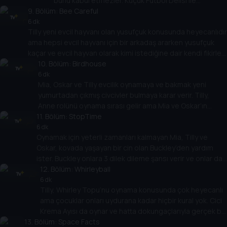
bunu kabul etmezler. Küçük Futbol Delisi ile
9
. Bölüm:
oynamak için ormana giderler ama büyük Futbol
Bee Careful
Dinozorları her şeyi mahveder. Sadece Mia, Oskar ve
6 dk
Tilly yeni evcil hayvanı olan yusufçuk konusunda heyecanlıdır
Tilly’nin boyutu oyunu kurtarabilir çünkü bazen küçük
ama hepsi evcil hayvanı için bir arkadaş ararken yusufçuk
olmak yararlıdır!
kaçar ve evcil hayvan olarak kimi istediğine dair kendi fikirleri
olan Arı Bop adında dev bir arıya dönüşür! Tilly hem
10
. Bölüm:
Birdhouse
arkadaşlarını hem de yusufçuğu kurtarmak zorunda. Hepsi
6 dk
Mia, Oskar ve Tilly evcilik oynamaya ve bakmak yeni
ücretsiz uçmanın ne anlama geldiğini öğrenir.
yumurtadan çıkmış civcivler bulmaya karar verir. Tilly,
Anne rolünü oynama sırası gelir ama Mia ve Oskar’ın
11
yardımını istemez. Ancak çok geçmeden kaos başlar ve
. Bölüm:
StopTime
civcivler her yerde koşuşturmaya başlar. Tilly, herkesin
6 dk
Oynamak için yeterli zamanları kalmayan Mia, Tilly ve
yardım ettiğinde daha fazla eğlendiğini keşfeder.
Oskar, kovada yaşayan bir cin olan Buckley’den yardım
ister. Buckley onlara 3 dilek dileme şansı verir ve onlar da
zamanın sonsuz olması için saati durdurmayı seçer.
12
. Bölüm:
Whirleyball
Çocuklar zaman durduğunda ortaya çıkan beklenmedik
6 dk
Tilly, Whirley Topu’nu oynama konusunda çok heyecanlı
engelleri keşfederler, ancak 3 dileğin hepsini
ama çocuklar onları uydurana kadar hiçbir kural yok. Cici
kullanmışlardır... zamanı yeniden başlatmayı nasıl
Krema Ayısı da oynar ve hatta dokungaçlarıyla gerçek bir
becerecekler?
13
. Bölüm:
karmaşa yaratan Ahtabalon bile aralarına katılır. Mia,
Space Facts