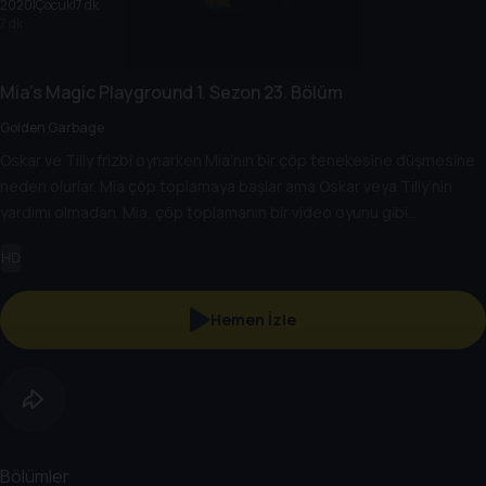
2020
|
Çocuk
|
7 dk
7 dk
Mia's Magic Playground
1. Sezon
23. Bölüm
Golden Garbage
Oskar ve Tilly frizbi oynarken Mia’nın bir çöp tenekesine düşmesine
neden olurlar. Mia çöp toplamaya başlar ama Oskar veya Tilly’nin
yardımı olmadan. Mia, çöp toplamanın bir video oyunu gibi
olabileceğini fark eder ve Cici Krema Ayısı’nın karnının yardımıyla altın
HD
toplamanın keyfini çıkarır. Oskar ve Tilly de aralarına katılır ve
temizliğe yardımcı olurlar.
Hemen İzle
Bölümler