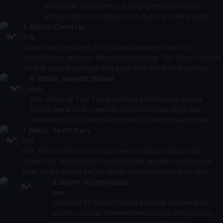
ıslamaktan vazgeçmez. Çok geçmeden hepsi su
olmadığını keşfederler.
altında kalır ve Ahtabalon ile buluşurlar. Kahkahalara
5
. Bölüm:
kapılarak her yere baloncuklar üfler. Ahtabalon’un çok
Cheer Up
eğlendiği için kendisinden rica edildiğinde bile oyun
6 dk
Oskar sıkılır ve Mia ve Tilly’nin onu neşelendirmek için
oynamayı durdurmaması Mia, Oskar ve Tilly’nin hayal
yaptıkları işe yaramaz. Nihayetinde Mia ve Tilly, Oskar’ı onlarla
kırıklığına uğramasına neden olur. Başkalarının
bir fuar alanına gitmeye ikna eder ama Cici Krema Ayısı’yla
görüşlerine saygı duymanız gerektiğini öğrenirler
tanışınca Oskar kötü ruh halinin Mia’yı ve Tilly’nin eğlencesini
6
. Bölüm:
Sweetie Stealer
mahvettiğini görür. Hızlı treni denediklerinde her şey değişir!
6 dk
Mia, Oskar ve Tilly, Tilly gizemli bir şekilde kaybolunca
hazine avına çıkar - şekerle dolu hazine sandığını alan
acaba o mu? Cici Krema Ayısı Mia ve Oskar’ın yardımıyla
7
. Bölüm:
Tilly, hazine ve dost canlısı ejderha Bayan Drago’yu
Teeth Furry
ormanın derinliklerinde bulur. Ama her şey düşündükleri gibi
6 dk
Mia, Tilly ve Oskar’la salıncaktayken sallanan dişi aniden
çıkmaz.
düşer. Mia, ürkütücü bir Gumbelina’nın dişi alıp kaçtığını fark
eder ama o sürekli kaçar! Neşeli tüylü Diş Canavarları dişin
peşinde ve çocuklar dişi onlardan önce Gumbelina’dan almalı!
8
. Bölüm:
SoccerSaurus
6 dk
Çocuklar bir futbol maçına katılmak isterler ama
büyük çocuklar diğerleri henüz küçük olduğundan