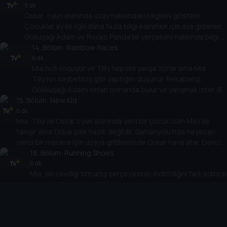
Oskar ve Tilly oyunu icat ederken çok eğlenirler.
6 dk
Oskar, oyun alanında uzay hakkındaki bilgisini gösterir.
Sonunda kimin kazanacağı önemli değil.
Çocuklar ay ile ilgili daha fazla bilgi edinmek için aya giderler.
Gökuşağı Adam ve Rocko Panda ile yerçekimi hakkında bilgi
edinirler ve Oskar hayal gücünü kullanırsa hem eğlenip hem
14
. Bölüm:
Rainbow Races
de bilgi edinebileceğini fark eder.
6 dk
Mia hızlı koşuyor ve Tilly hepsini yarışa zorlar ama Mia
Tilly’nin kaybetmiş gibi yaptığını düşünür. Rekabetçi
Gökkuşağı Adamı onları ormanda bulur ve yarışmak ister. Bu
15
. Bölüm:
sefer de Mia ne kadar hızlı koştuğunu gösterir ve sonuçlar
New Kid
açıklandığında başka biri için nasıl mutlu olacağını keşfeder.
6 dk
Mia, Tilly ve Oskar oyun alanında yeni bir çocuk olan Max ile
tanışır ama Oskar pek nazik değildir. Samanyolu’nda heyecan
verici bir macera için uzaya gittiklerinde Oskar hava atar. Deniz
Feneri Smarty’yle tanıştıklarında kendisi Oskar’ın her şeyi
16
. Bölüm:
Running Shoes
bilmediğini öğrenmesini sağlar ve Oskar da Max’e nasıl
6 dk
Mia, en sevdiği tırmanış çerçevesinin indirildiğini fark edince
davrandığının farkına varır.
sinirlenir. Ormanda NCB’nin eski ayakkabılarını geri istediğini
görür ama sürekli kaçarlar. Çocuklar eski ayakkabılarının
17
. Bölüm:
artık kendisine küçük geldiğini görmesine yardım eder ve
Dig Dog
Mia büyüdükçe bir şeyleri geçmişte bırakmanız gerektiğini
6 dk
Mia ve Tilly yavru köpek gibi davranmaktan zevk alır ama Oskar
fark eder.