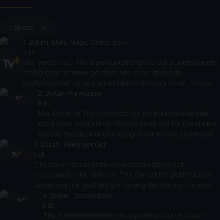
1. Sezon
1
. Bölüm:
Mia's Magic Comic Book
6 dk
Mia, yeni bir kız, Tilly aralarına katıldığında Oskar’a kendi eliyle
çizdiği çizgi romanını gösterir. Mia onları kitabında
keşfedecekleri ve yeni arkadaşları Gökkuşağı Adam, Pancar
Kız, Yaprakçıklar ve Cici Krema Ayısı gibi yeni arkadaşlar
2
. Bölüm:
Playhouse
bulacakları fantastik bir dünyaya götürür. Birlikte, hepsinin
6 dk
Mia, Oskar ve Tilly oynayacak bir yer bulamadıklarında
arkadaşlık konusunda sunacakları bir şey olduğunu fark
kendi oyun evlerini inşa etmeye karar verirler. Dondurma
ederler.
Ayısı ve Yaprakçıklar Gökkuşağı Adam’ın renk getirmesine
3
. Bölüm:
yardımcı olur. Mia, Oskar ve Tilly arkadaşlarıyla birlikte
Beetroot Girl
oyun evi yapmanın işin en eğlenceli kısmı olduğunu
6 dk
Tilly süper kahramanları oynamaktan dolayı çok
keşfeder.
heyecanlıdır. Mia, Oskar ve Tilly, Pancar Kız gibi bir süper
kahramanın ne yaptığını görmeye gider. Her biri, bir ağaca
yapışmış Karpuz Kedisini kurtarmaya yardımcı olmak için
4
. Bölüm:
Octobubbly
kendi süper güçlerini kullanmanın yollarını keşfeder. Bunu
6 dk
Tilly, su birikintilerinden su sıçratarak Mia ve Oskar’ı
yaparak sizi süper yapan şeylerin daima bariz şeyler