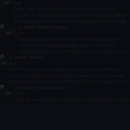
Oskar ve Tilly oyunu icat ederken çok eğlenirler.
6 dk
Oskar, oyun alanında uzay hakkındaki bilgisini gösterir.
Sonunda kimin kazanacağı önemli değil.
Çocuklar ay ile ilgili daha fazla bilgi edinmek için aya giderler.
Gökuşağı Adam ve Rocko Panda ile yerçekimi hakkında bilgi
edinirler ve Oskar hayal gücünü kullanırsa hem eğlenip hem
14
. Bölüm:
Rainbow Races
de bilgi edinebileceğini fark eder.
6 dk
Mia hızlı koşuyor ve Tilly hepsini yarışa zorlar ama Mia
Tilly’nin kaybetmiş gibi yaptığını düşünür. Rekabetçi
Gökkuşağı Adamı onları ormanda bulur ve yarışmak ister. Bu
15
. Bölüm:
sefer de Mia ne kadar hızlı koştuğunu gösterir ve sonuçlar
New Kid
açıklandığında başka biri için nasıl mutlu olacağını keşfeder.
6 dk
Mia, Tilly ve Oskar oyun alanında yeni bir çocuk olan Max ile
tanışır ama Oskar pek nazik değildir. Samanyolu’nda heyecan
verici bir macera için uzaya gittiklerinde Oskar hava atar. Deniz
Feneri Smarty’yle tanıştıklarında kendisi Oskar’ın her şeyi
16
. Bölüm:
Running Shoes
bilmediğini öğrenmesini sağlar ve Oskar da Max’e nasıl
6 dk
Mia, en sevdiği tırmanış çerçevesinin indirildiğini fark edince
davrandığının farkına varır.
sinirlenir. Ormanda NCB’nin eski ayakkabılarını geri istediğini
görür ama sürekli kaçarlar. Çocuklar eski ayakkabılarının
17
. Bölüm:
artık kendisine küçük geldiğini görmesine yardım eder ve
Dig Dog
Mia büyüdükçe bir şeyleri geçmişte bırakmanız gerektiğini
6 dk
Mia ve Tilly yavru köpek gibi davranmaktan zevk alır ama Oskar
fark eder.