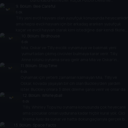
bunu kabul etmezler. Küçük Futbol Delisi ile
9
. Bölüm:
oynamak için ormana giderler ama büyük Futbol
Bee Careful
Dinozorları her şeyi mahveder. Sadece Mia, Oskar ve
6 dk
Tilly yeni evcil hayvanı olan yusufçuk konusunda heyecanlıdır
Tilly’nin boyutu oyunu kurtarabilir çünkü bazen küçük
ama hepsi evcil hayvanı için bir arkadaş ararken yusufçuk
olmak yararlıdır!
kaçar ve evcil hayvan olarak kimi istediğine dair kendi fikirleri
olan Arı Bop adında dev bir arıya dönüşür! Tilly hem
10
. Bölüm:
Birdhouse
arkadaşlarını hem de yusufçuğu kurtarmak zorunda. Hepsi
6 dk
Mia, Oskar ve Tilly evcilik oynamaya ve bakmak yeni
ücretsiz uçmanın ne anlama geldiğini öğrenir.
yumurtadan çıkmış civcivler bulmaya karar verir. Tilly,
Anne rolünü oynama sırası gelir ama Mia ve Oskar’ın
11
yardımını istemez. Ancak çok geçmeden kaos başlar ve
. Bölüm:
StopTime
civcivler her yerde koşuşturmaya başlar. Tilly, herkesin
6 dk
Oynamak için yeterli zamanları kalmayan Mia, Tilly ve
yardım ettiğinde daha fazla eğlendiğini keşfeder.
Oskar, kovada yaşayan bir cin olan Buckley’den yardım
ister. Buckley onlara 3 dilek dileme şansı verir ve onlar da
zamanın sonsuz olması için saati durdurmayı seçer.
12
. Bölüm:
Whirleyball
Çocuklar zaman durduğunda ortaya çıkan beklenmedik
6 dk
Tilly, Whirley Topu’nu oynama konusunda çok heyecanlı
engelleri keşfederler, ancak 3 dileğin hepsini
ama çocuklar onları uydurana kadar hiçbir kural yok. Cici
kullanmışlardır... zamanı yeniden başlatmayı nasıl
Krema Ayısı da oynar ve hatta dokungaçlarıyla gerçek bir
becerecekler?
13
. Bölüm:
karmaşa yaratan Ahtabalon bile aralarına katılır. Mia,
Space Facts