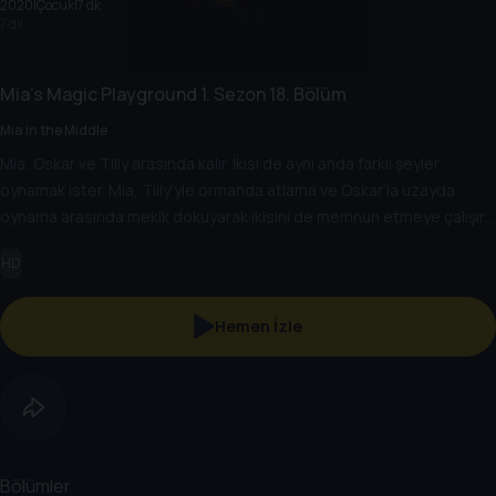
2020
|
Çocuk
|
7 dk
7 dk
Mia's Magic Playground
1. Sezon
18. Bölüm
Mia in the Middle
Mia, Oskar ve Tilly arasında kalır. İkisi de aynı anda farklı şeyler
oynamak ister. Mia, Tilly’yle ormanda atlama ve Oskar’la uzayda
oynama arasında mekik dokuyarak ikisini de memnun etmeye çalışır.
Nihayetinde Mia sinirlenir ve Tilly ve Oskar, oynadıkları şeyde
HD
herkesin söz sahibi olması gerektiğini fark eder.
Hemen İzle
Bölümler