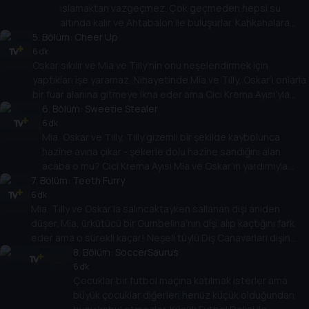
ıslamaktan vazgeçmez. Çok geçmeden hepsi su
olmadığını keşfederler.
altında kalır ve Ahtabalon ile buluşurlar. Kahkahalara
5
. Bölüm:
kapılarak her yere baloncuklar üfler. Ahtabalon’un çok
Cheer Up
eğlendiği için kendisinden rica edildiğinde bile oyun
6 dk
Oskar sıkılır ve Mia ve Tilly’nin onu neşelendirmek için
oynamayı durdurmaması Mia, Oskar ve Tilly’nin hayal
yaptıkları işe yaramaz. Nihayetinde Mia ve Tilly, Oskar’ı onlarla
kırıklığına uğramasına neden olur. Başkalarının
bir fuar alanına gitmeye ikna eder ama Cici Krema Ayısı’yla
görüşlerine saygı duymanız gerektiğini öğrenirler
tanışınca Oskar kötü ruh halinin Mia’yı ve Tilly’nin eğlencesini
6
. Bölüm:
Sweetie Stealer
mahvettiğini görür. Hızlı treni denediklerinde her şey değişir!
6 dk
Mia, Oskar ve Tilly, Tilly gizemli bir şekilde kaybolunca
hazine avına çıkar - şekerle dolu hazine sandığını alan
acaba o mu? Cici Krema Ayısı Mia ve Oskar’ın yardımıyla
7
. Bölüm:
Tilly, hazine ve dost canlısı ejderha Bayan Drago’yu
Teeth Furry
ormanın derinliklerinde bulur. Ama her şey düşündükleri gibi
6 dk
Mia, Tilly ve Oskar’la salıncaktayken sallanan dişi aniden
çıkmaz.
düşer. Mia, ürkütücü bir Gumbelina’nın dişi alıp kaçtığını fark
eder ama o sürekli kaçar! Neşeli tüylü Diş Canavarları dişin
peşinde ve çocuklar dişi onlardan önce Gumbelina’dan almalı!
8
. Bölüm:
SoccerSaurus
6 dk
Çocuklar bir futbol maçına katılmak isterler ama
büyük çocuklar diğerleri henüz küçük olduğundan