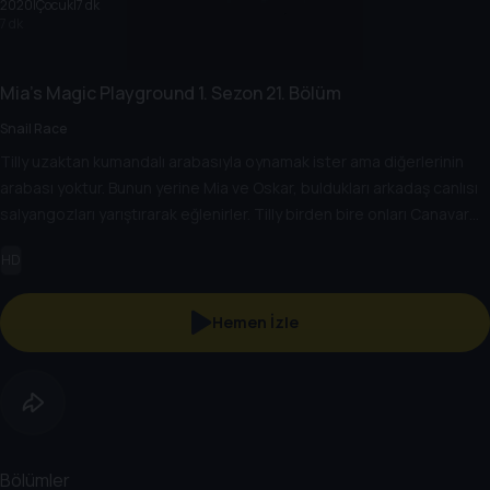
2020
|
Çocuk
|
7 dk
7 dk
Mia's Magic Playground
1. Sezon
21. Bölüm
Snail Race
Tilly uzaktan kumandalı arabasıyla oynamak ister ama diğerlerinin
arabası yoktur. Bunun yerine Mia ve Oskar, buldukları arkadaş canlısı
salyangozları yarıştırarak eğlenirler. Tilly birden bire onları Canavar
Kamyonunda bir yarışa davet eder. Mia ve Oskar’ın yarış salyangozları
HD
Tilly’nin süper hızlı kamyonunu yenebilir mi?
Hemen İzle
Bölümler