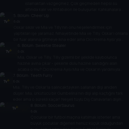
ıslamaktan vazgeçmez. Çok geçmeden hepsi su
olmadığını keşfederler.
altında kalır ve Ahtabalon ile buluşurlar. Kahkahalara
5
. Bölüm:
kapılarak her yere baloncuklar üfler. Ahtabalon’un çok
Cheer Up
eğlendiği için kendisinden rica edildiğinde bile oyun
6 dk
Oskar sıkılır ve Mia ve Tilly’nin onu neşelendirmek için
oynamayı durdurmaması Mia, Oskar ve Tilly’nin hayal
yaptıkları işe yaramaz. Nihayetinde Mia ve Tilly, Oskar’ı onlarla
kırıklığına uğramasına neden olur. Başkalarının
bir fuar alanına gitmeye ikna eder ama Cici Krema Ayısı’yla
görüşlerine saygı duymanız gerektiğini öğrenirler
tanışınca Oskar kötü ruh halinin Mia’yı ve Tilly’nin eğlencesini
6
. Bölüm:
Sweetie Stealer
mahvettiğini görür. Hızlı treni denediklerinde her şey değişir!
6 dk
Mia, Oskar ve Tilly, Tilly gizemli bir şekilde kaybolunca
hazine avına çıkar - şekerle dolu hazine sandığını alan
acaba o mu? Cici Krema Ayısı Mia ve Oskar’ın yardımıyla
7
. Bölüm:
Tilly, hazine ve dost canlısı ejderha Bayan Drago’yu
Teeth Furry
ormanın derinliklerinde bulur. Ama her şey düşündükleri gibi
6 dk
Mia, Tilly ve Oskar’la salıncaktayken sallanan dişi aniden
çıkmaz.
düşer. Mia, ürkütücü bir Gumbelina’nın dişi alıp kaçtığını fark
eder ama o sürekli kaçar! Neşeli tüylü Diş Canavarları dişin
peşinde ve çocuklar dişi onlardan önce Gumbelina’dan almalı!
8
. Bölüm:
SoccerSaurus
6 dk
Çocuklar bir futbol maçına katılmak isterler ama
büyük çocuklar diğerleri henüz küçük olduğundan