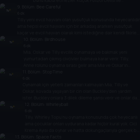
bunu kabul etmezler. Küçük Futbol Delisi ile
9
. Bölüm:
oynamak için ormana giderler ama büyük Futbol
Bee Careful
Dinozorları her şeyi mahveder. Sadece Mia, Oskar ve
6 dk
Tilly yeni evcil hayvanı olan yusufçuk konusunda heyecanlıdır
Tilly’nin boyutu oyunu kurtarabilir çünkü bazen küçük
ama hepsi evcil hayvanı için bir arkadaş ararken yusufçuk
olmak yararlıdır!
kaçar ve evcil hayvan olarak kimi istediğine dair kendi fikirleri
olan Arı Bop adında dev bir arıya dönüşür! Tilly hem
10
. Bölüm:
Birdhouse
arkadaşlarını hem de yusufçuğu kurtarmak zorunda. Hepsi
6 dk
Mia, Oskar ve Tilly evcilik oynamaya ve bakmak yeni
ücretsiz uçmanın ne anlama geldiğini öğrenir.
yumurtadan çıkmış civcivler bulmaya karar verir. Tilly,
Anne rolünü oynama sırası gelir ama Mia ve Oskar’ın
11
yardımını istemez. Ancak çok geçmeden kaos başlar ve
. Bölüm:
StopTime
civcivler her yerde koşuşturmaya başlar. Tilly, herkesin
6 dk
Oynamak için yeterli zamanları kalmayan Mia, Tilly ve
yardım ettiğinde daha fazla eğlendiğini keşfeder.
Oskar, kovada yaşayan bir cin olan Buckley’den yardım
ister. Buckley onlara 3 dilek dileme şansı verir ve onlar da
zamanın sonsuz olması için saati durdurmayı seçer.
12
. Bölüm:
Whirleyball
Çocuklar zaman durduğunda ortaya çıkan beklenmedik
6 dk
Tilly, Whirley Topu’nu oynama konusunda çok heyecanlı
engelleri keşfederler, ancak 3 dileğin hepsini
ama çocuklar onları uydurana kadar hiçbir kural yok. Cici
kullanmışlardır... zamanı yeniden başlatmayı nasıl
Krema Ayısı da oynar ve hatta dokungaçlarıyla gerçek bir
becerecekler?
13
. Bölüm:
karmaşa yaratan Ahtabalon bile aralarına katılır. Mia,
Space Facts