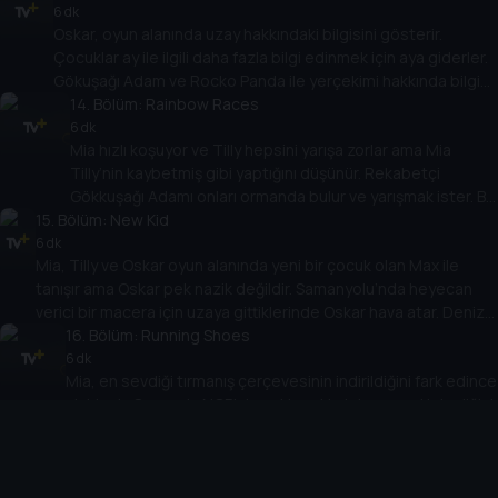
Oskar ve Tilly oyunu icat ederken çok eğlenirler.
6 dk
Oskar, oyun alanında uzay hakkındaki bilgisini gösterir.
Sonunda kimin kazanacağı önemli değil.
Çocuklar ay ile ilgili daha fazla bilgi edinmek için aya giderler.
Gökuşağı Adam ve Rocko Panda ile yerçekimi hakkında bilgi
edinirler ve Oskar hayal gücünü kullanırsa hem eğlenip hem
14
. Bölüm:
Rainbow Races
de bilgi edinebileceğini fark eder.
6 dk
Mia hızlı koşuyor ve Tilly hepsini yarışa zorlar ama Mia
Tilly’nin kaybetmiş gibi yaptığını düşünür. Rekabetçi
Gökkuşağı Adamı onları ormanda bulur ve yarışmak ister. Bu
15
. Bölüm:
sefer de Mia ne kadar hızlı koştuğunu gösterir ve sonuçlar
New Kid
açıklandığında başka biri için nasıl mutlu olacağını keşfeder.
6 dk
Mia, Tilly ve Oskar oyun alanında yeni bir çocuk olan Max ile
tanışır ama Oskar pek nazik değildir. Samanyolu’nda heyecan
verici bir macera için uzaya gittiklerinde Oskar hava atar. Deniz
Feneri Smarty’yle tanıştıklarında kendisi Oskar’ın her şeyi
16
. Bölüm:
Running Shoes
bilmediğini öğrenmesini sağlar ve Oskar da Max’e nasıl
6 dk
Mia, en sevdiği tırmanış çerçevesinin indirildiğini fark edince
davrandığının farkına varır.
sinirlenir. Ormanda NCB’nin eski ayakkabılarını geri istediğini
görür ama sürekli kaçarlar. Çocuklar eski ayakkabılarının
17
. Bölüm:
artık kendisine küçük geldiğini görmesine yardım eder ve
Dig Dog
Mia büyüdükçe bir şeyleri geçmişte bırakmanız gerektiğini
6 dk
Mia ve Tilly yavru köpek gibi davranmaktan zevk alır ama Oskar
fark eder.