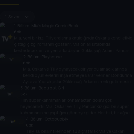
1. Sezon
1
. Bölüm:
Mia's Magic Comic Book
6 dk
Mia, yeni bir kız, Tilly aralarına katıldığında Oskar’a kendi eliyle
çizdiği çizgi romanını gösterir. Mia onları kitabında
keşfedecekleri ve yeni arkadaşları Gökkuşağı Adam, Pancar
Kız, Yaprakçıklar ve Cici Krema Ayısı gibi yeni arkadaşlar
2
. Bölüm:
Playhouse
bulacakları fantastik bir dünyaya götürür. Birlikte, hepsinin
6 dk
Mia, Oskar ve Tilly oynayacak bir yer bulamadıklarında
arkadaşlık konusunda sunacakları bir şey olduğunu fark
kendi oyun evlerini inşa etmeye karar verirler. Dondurma
ederler.
Ayısı ve Yaprakçıklar Gökkuşağı Adam’ın renk getirmesine
3
. Bölüm:
yardımcı olur. Mia, Oskar ve Tilly arkadaşlarıyla birlikte
Beetroot Girl
oyun evi yapmanın işin en eğlenceli kısmı olduğunu
6 dk
Tilly süper kahramanları oynamaktan dolayı çok
keşfeder.
heyecanlıdır. Mia, Oskar ve Tilly, Pancar Kız gibi bir süper
kahramanın ne yaptığını görmeye gider. Her biri, bir ağaca
yapışmış Karpuz Kedisini kurtarmaya yardımcı olmak için
4
. Bölüm:
Octobubbly
kendi süper güçlerini kullanmanın yollarını keşfeder. Bunu
6 dk
Tilly, su birikintilerinden su sıçratarak Mia ve Oskar’ı
yaparak sizi süper yapan şeylerin daima bariz şeyler