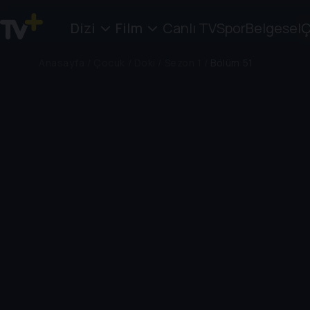
Dizi
Film
Canlı TV
Spor
Belgesel
Ç
Anasayfa
/
Çocuk
/
Doki
/
Sezon 1
/
Bölüm 51