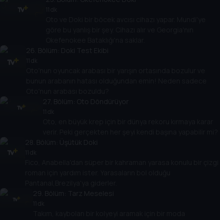
11 dk
Oto ve Doki bir böcek avcısı cihazı yapar. Mundi'ye
göre bu yanlış bir şey. Cihazı alır ve Georgia'nın
Okefenokee Bataklığı'na saklar.
26
. Bölüm:
Doki Test Ekibi
11 dk
Oto'nun oyuncak arabası bir yarışın ortasında bozulur ve
bunun arabanın hatası olduğundan emin! Neden sadece
Oto'nun arabası bozuldu?
27
. Bölüm:
Oto Döndürüyor
11 dk
Oto, en büyük krep için bir dünya rekoru kırmaya karar
verir. Peki gerçekten her şeyi kendi başına yapabilir mi?
28
. Bölüm:
Üşütük Doki
11 dk
Fico, Anabella'dan süper bir kahraman yarasa konulu bir çizgi
roman için yardım ister. Yarasaların bol olduğu
Pantanal,Brezilya'ya giderler.
29
. Bölüm:
Tarz Meselesi
11 dk
Takım, kaybolan bir kolyeyi aramak için bir moda