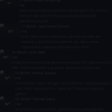
15
. Bölüm:
Balık Yakalamak
11 dk
Geleneksel balıkçılık yarışının zamanı geldi. Oto ve Fico,
Oto'nun aşırı geliştirilmiş oltasıyla büyük bir balık
yakalamaya kararlı.
17
. Bölüm:
Japonya'nın Devleri
11 dk
Doki, derin deniz videosunu yapmak ve nadir dev
kalamarın görüntülerini çekmek için Japonya'nın
Ogasawara Adalarına gitmeye karar verir!
18
. Bölüm:
Uçan Balık
11 dk
Anabella'nın tuhaf balığı gerçekten uçabilir mi? Öğrenmek için
ABD, Kaliforniya'da bir 'kuş adam' yarışmasına gidiyorlar!
19
. Bölüm:
Mantar Sorunu
11 dk
Trüf mantarı nedir? Ve eğer çok nadirlerse, nasıl bulacağız?
Doki, Gabi, Mundi ve Fico, İtalya'nın Toskana bölgesine
gidiyor.
20
. Bölüm:
İrlandalı Şansı
11 dk
Anabella bir aynayı kırınca, şansının kötü gideceğinden