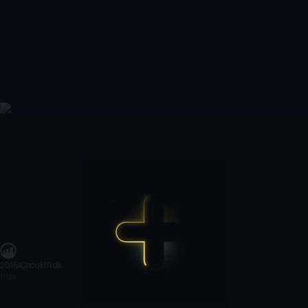
2016
|
Çocuk
|
11 dk
11 dk