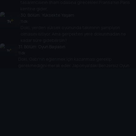
tasarımcısının ilham odasına girecekleri Fransa'nın Paris
kentine gider.
30
. Bölüm:
Yüksekte Yaşam
11 dk
Doki, yerden yüksek oyununda takımının şampiyon
olmasını istiyor. Ama gerçekten yere dokunmadan ne
kadar süre gidebilirsin?
31
. Bölüm:
Oyun Başlasın
11 dk
Doki, Gabi'nin eğlenmek için kazanması gerekip
gerekmediğini merak eder. Japonya'daki Benzersiz Oyun
Krallığı'na gitmek için yola çıkıyorlar
32
. Bölüm:
Ya Mars Ya Baskın
11 dk
Gerçekten Mars'a gidebilir miyiz? Fico ve Oto iniş aracını
ararken, ekip Mars'ı keşfetmek için harekete geçer.
33
. Bölüm:
Oyunca Müzayedesi
11 dk
Oto, oyuncak uçağını satmayı kabul etti. Oto, Doki ve
Fico, Chicago, ABD'deki bir oyuncak müzayedesine
gidiyor.
34
. Bölüm:
Nadir Kuş