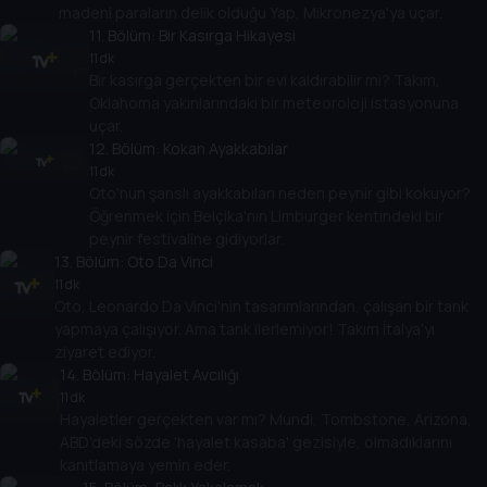
madeni paraların delik olduğu Yap, Mikronezya'ya uçar.
11
. Bölüm:
Bir Kasırga Hikayesi
11 dk
Bir kasırga gerçekten bir evi kaldırabilir mi? Takım,
Oklahoma yakınlarındaki bir meteoroloji istasyonuna
uçar.
12
. Bölüm:
Kokan Ayakkabılar
11 dk
Oto'nun şanslı ayakkabıları neden peynir gibi kokuyor?
Öğrenmek için Belçika'nın Limburger kentindeki bir
peynir festivaline gidiyorlar.
13
. Bölüm:
Oto Da Vinci
11 dk
Oto, Leonardo Da Vinci'nin tasarımlarından, çalışan bir tank
yapmaya çalışıyor. Ama tank ilerlemiyor! Takım İtalya'yı
ziyaret ediyor.
14
. Bölüm:
Hayalet Avcılığı
11 dk
Hayaletler gerçekten var mı? Mundi, Tombstone, Arizona,
ABD'deki sözde 'hayalet kasaba' gezisiyle, olmadıklarını
kanıtlamaya yemin eder.