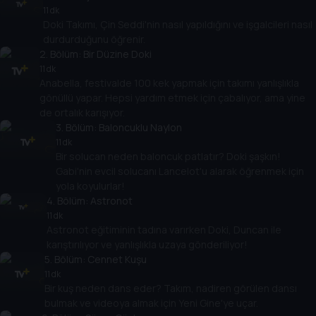
11 dk
Doki Takımı, Çin Seddi'nin nasıl yapıldığını ve işgalcileri nasıl
durdurduğunu öğrenir.
2
. Bölüm:
Bir Düzine Doki
11 dk
Anabella, festivalde 100 kek yapmak için takımı yanlışlıkla
gönüllü yapar. Hepsi yardım etmek için çabalıyor, ama yine
de ortalık karışıyor.
3
. Bölüm:
Baloncuklu Naylon
11 dk
Bir solucan neden baloncuk patlatır? Doki şaşkın!
Gabi'nin evcil solucanı Lancelot'u alarak öğrenmek için
yola koyulurlar!
4
. Bölüm:
Astronot
11 dk
Astronot eğitiminin tadına varırken Doki, Duncan ile
karıştırılıyor ve yanlışlıkla uzaya gönderiliyor!
5
. Bölüm:
Cennet Kuşu
11 dk
Bir kuş neden dans eder? Takım, nadiren görülen dansı
bulmak ve videoya almak için Yeni Gine'ye uçar.