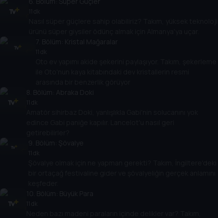
6
. Bölüm:
Süper Güçler
11 dk
Nasıl süper güçlere sahip olabiliriz? Takım, yüksek teknoloji
ürünü süper giysiler ödünç almak için Almanya'ya uçar.
7
. Bölüm:
Kristal Mağaralar
11 dk
Oto ev yapımı akide şekerini paylaşıyor. Takım, şekerleme
ile Oto'nun kaya kitabındaki dev kristallerin resmi
arasında bir benzerlik görüyor
8
. Bölüm:
Abraka Doki
11 dk
Amatör sihirbaz Doki, yanlışlıkla Gabi'nin solucanını yok
edince Gabi paniğe kapılır. Lancelot'u nasıl geri
getirebilirler?
9
. Bölüm:
Şövalye
11 dk
Şövalye olmak için ne yapman gerekti? Takım, İngiltere'deki
bir ortaçağ festivaline gider ve şövalyeliğin gerçek anlamını
keşfeder.
10
. Bölüm:
Büyük Para
11 dk
Neden bazı madeni paraların içinde delikler var? Takım,