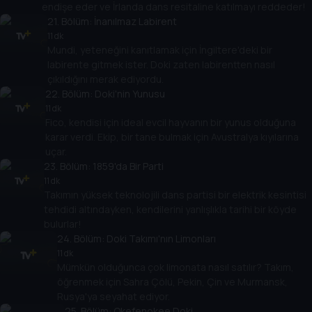
endişe eder ve İrlanda dans resitaline katılmayı reddeder!
21
. Bölüm:
İnanılmaz Labirent
11 dk
Mundi, yeteneğini kanıtlamak için İngiltere'deki bir
labirente gitmek ister. Doki zaten labirentten nasıl
çıkıldığını merak ediyordu.
22
. Bölüm:
Doki'nin Yunusu
11 dk
Fico, kendisi için ideal evcil hayvanın bir yunus olduğuna
karar verdi. Ekip, bir tane bulmak için Avustralya kıyılarına
uçar.
23
. Bölüm:
1859'da Bir Parti
11 dk
Takımın yüksek teknolojili dans partisi bir elektrik kesintisi
tehdidi altındayken, kendilerini yanlışlıkla tarihi bir köyde
bulurlar!
24
. Bölüm:
Doki Takımı'nın Limonları
11 dk
Mümkün olduğunca çok limonata nasıl satılır? Takım,
öğrenmek için Sahra Çölü, Pekin, Çin ve Murmansk,
Rusya'ya seyahat ediyor.
25
. Bölüm:
Okefenokee Doki