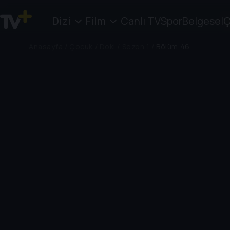
Dizi
Film
Canlı TV
Spor
Belgesel
Ç
Anasayfa
/
Çocuk
/
Doki
/
Sezon 1
/
Bölüm 46