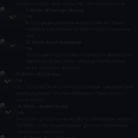
madeni paraların delik olduğu Yap, Mikronezya'ya uçar.
11
. Bölüm:
Bir Kasırga Hikayesi
11 dk
Bir kasırga gerçekten bir evi kaldırabilir mi? Takım,
Oklahoma yakınlarındaki bir meteoroloji istasyonuna
uçar.
12
. Bölüm:
Kokan Ayakkabılar
11 dk
Oto'nun şanslı ayakkabıları neden peynir gibi kokuyor?
Öğrenmek için Belçika'nın Limburger kentindeki bir
peynir festivaline gidiyorlar.
13
. Bölüm:
Oto Da Vinci
11 dk
Oto, Leonardo Da Vinci'nin tasarımlarından, çalışan bir tank
yapmaya çalışıyor. Ama tank ilerlemiyor! Takım İtalya'yı
ziyaret ediyor.
14
. Bölüm:
Hayalet Avcılığı
11 dk
Hayaletler gerçekten var mı? Mundi, Tombstone, Arizona,
ABD'deki sözde 'hayalet kasaba' gezisiyle, olmadıklarını
kanıtlamaya yemin eder.