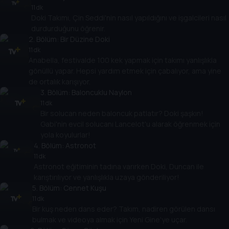
11 dk
Doki Takımı, Çin Seddi'nin nasıl yapıldığını ve işgalcileri nasıl
durdurduğunu öğrenir.
2
. Bölüm:
Bir Düzine Doki
11 dk
Anabella, festivalde 100 kek yapmak için takımı yanlışlıkla
gönüllü yapar. Hepsi yardım etmek için çabalıyor, ama yine
de ortalık karışıyor.
3
. Bölüm:
Baloncuklu Naylon
11 dk
Bir solucan neden baloncuk patlatır? Doki şaşkın!
Gabi'nin evcil solucanı Lancelot'u alarak öğrenmek için
yola koyulurlar!
4
. Bölüm:
Astronot
11 dk
Astronot eğitiminin tadına varırken Doki, Duncan ile
karıştırılıyor ve yanlışlıkla uzaya gönderiliyor!
5
. Bölüm:
Cennet Kuşu
11 dk
Bir kuş neden dans eder? Takım, nadiren görülen dansı
bulmak ve videoya almak için Yeni Gine'ye uçar.