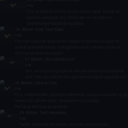
11 dk
Oto ve Doki bir böcek avcısı cihazı yapar. Mundi'ye
göre bu yanlış bir şey. Cihazı alır ve Georgia'nın
Okefenokee Bataklığı'na saklar.
26
. Bölüm:
Doki Test Ekibi
11 dk
Oto'nun oyuncak arabası bir yarışın ortasında bozulur ve
bunun arabanın hatası olduğundan emin! Neden sadece
Oto'nun arabası bozuldu?
27
. Bölüm:
Oto Döndürüyor
11 dk
Oto, en büyük krep için bir dünya rekoru kırmaya karar
verir. Peki gerçekten her şeyi kendi başına yapabilir mi?
28
. Bölüm:
Üşütük Doki
11 dk
Fico, Anabella'dan süper bir kahraman yarasa konulu bir çizgi
roman için yardım ister. Yarasaların bol olduğu
Pantanal,Brezilya'ya giderler.
29
. Bölüm:
Tarz Meselesi
11 dk
Takım, kaybolan bir kolyeyi aramak için bir moda