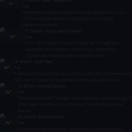
15
. Bölüm:
Balık Yakalamak
11 dk
Geleneksel balıkçılık yarışının zamanı geldi. Oto ve Fico,
Oto'nun aşırı geliştirilmiş oltasıyla büyük bir balık
yakalamaya kararlı.
17
. Bölüm:
Japonya'nın Devleri
11 dk
Doki, derin deniz videosunu yapmak ve nadir dev
kalamarın görüntülerini çekmek için Japonya'nın
Ogasawara Adalarına gitmeye karar verir!
18
. Bölüm:
Uçan Balık
11 dk
Anabella'nın tuhaf balığı gerçekten uçabilir mi? Öğrenmek için
ABD, Kaliforniya'da bir 'kuş adam' yarışmasına gidiyorlar!
19
. Bölüm:
Mantar Sorunu
11 dk
Trüf mantarı nedir? Ve eğer çok nadirlerse, nasıl bulacağız?
Doki, Gabi, Mundi ve Fico, İtalya'nın Toskana bölgesine
gidiyor.
20
. Bölüm:
İrlandalı Şansı
11 dk
Anabella bir aynayı kırınca, şansının kötü gideceğinden