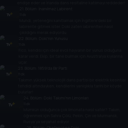
endişe eder ve İrlanda dans resitaline katılmayı reddeder!
21
. Bölüm:
İnanılmaz Labirent
11 dk
Mundi, yeteneğini kanıtlamak için İngiltere'deki bir
labirente gitmek ister. Doki zaten labirentten nasıl
çıkıldığını merak ediyordu.
22
. Bölüm:
Doki'nin Yunusu
11 dk
Fico, kendisi için ideal evcil hayvanın bir yunus olduğuna
karar verdi. Ekip, bir tane bulmak için Avustralya kıyılarına
uçar.
23
. Bölüm:
1859'da Bir Parti
11 dk
Takımın yüksek teknolojili dans partisi bir elektrik kesintisi
tehdidi altındayken, kendilerini yanlışlıkla tarihi bir köyde
bulurlar!
24
. Bölüm:
Doki Takımı'nın Limonları
11 dk
Mümkün olduğunca çok limonata nasıl satılır? Takım,
öğrenmek için Sahra Çölü, Pekin, Çin ve Murmansk,
Rusya'ya seyahat ediyor.
25
. Bölüm:
Okefenokee Doki