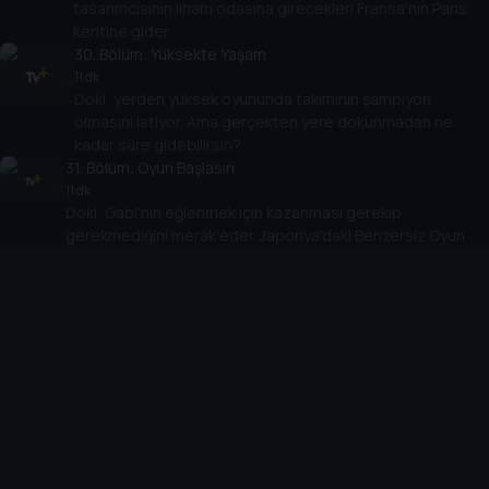
tasarımcısının ilham odasına girecekleri Fransa'nın Paris
kentine gider.
30
. Bölüm:
Yüksekte Yaşam
11 dk
Doki, yerden yüksek oyununda takımının şampiyon
olmasını istiyor. Ama gerçekten yere dokunmadan ne
kadar süre gidebilirsin?
31
. Bölüm:
Oyun Başlasın
11 dk
Doki, Gabi'nin eğlenmek için kazanması gerekip
gerekmediğini merak eder. Japonya'daki Benzersiz Oyun
Krallığı'na gitmek için yola çıkıyorlar
32
. Bölüm:
Ya Mars Ya Baskın
11 dk
Gerçekten Mars'a gidebilir miyiz? Fico ve Oto iniş aracını
ararken, ekip Mars'ı keşfetmek için harekete geçer.
33
. Bölüm:
Oyunca Müzayedesi
11 dk
Oto, oyuncak uçağını satmayı kabul etti. Oto, Doki ve
Fico, Chicago, ABD'deki bir oyuncak müzayedesine
gidiyor.
34
. Bölüm:
Nadir Kuş