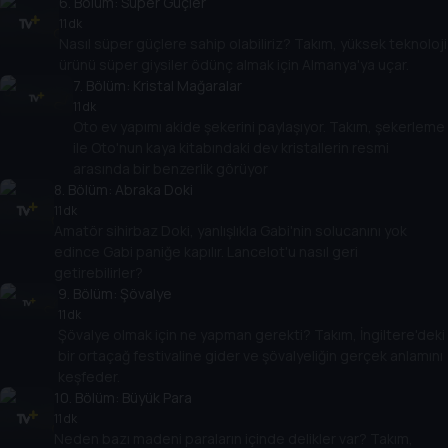
6
. Bölüm:
Süper Güçler
11 dk
Nasıl süper güçlere sahip olabiliriz? Takım, yüksek teknoloji
ürünü süper giysiler ödünç almak için Almanya'ya uçar.
7
. Bölüm:
Kristal Mağaralar
11 dk
Oto ev yapımı akide şekerini paylaşıyor. Takım, şekerleme
ile Oto'nun kaya kitabındaki dev kristallerin resmi
arasında bir benzerlik görüyor
8
. Bölüm:
Abraka Doki
11 dk
Amatör sihirbaz Doki, yanlışlıkla Gabi'nin solucanını yok
edince Gabi paniğe kapılır. Lancelot'u nasıl geri
getirebilirler?
9
. Bölüm:
Şövalye
11 dk
Şövalye olmak için ne yapman gerekti? Takım, İngiltere'deki
bir ortaçağ festivaline gider ve şövalyeliğin gerçek anlamını
keşfeder.
10
. Bölüm:
Büyük Para
11 dk
Neden bazı madeni paraların içinde delikler var? Takım,