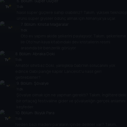
6
. Bölüm:
Süper Güçler
11 dk
Nasıl süper güçlere sahip olabiliriz? Takım, yüksek teknoloji
ürünü süper giysiler ödünç almak için Almanya'ya uçar.
7
. Bölüm:
Kristal Mağaralar
11 dk
Oto ev yapımı akide şekerini paylaşıyor. Takım, şekerleme
ile Oto'nun kaya kitabındaki dev kristallerin resmi
arasında bir benzerlik görüyor
8
. Bölüm:
Abraka Doki
11 dk
Amatör sihirbaz Doki, yanlışlıkla Gabi'nin solucanını yok
edince Gabi paniğe kapılır. Lancelot'u nasıl geri
getirebilirler?
9
. Bölüm:
Şövalye
11 dk
Şövalye olmak için ne yapman gerekti? Takım, İngiltere'deki
bir ortaçağ festivaline gider ve şövalyeliğin gerçek anlamını
keşfeder.
10
. Bölüm:
Büyük Para
11 dk
Neden bazı madeni paraların içinde delikler var? Takım,