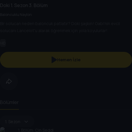
Doki
1. Sezon
3. Bölüm
Baloncuklu Naylon
Bir solucan neden baloncuk patlatır? Doki şaşkın! Gabi'nin evcil
solucanı Lancelot'u alarak öğrenmek için yola koyulurlar!
HD
Hemen İzle
Bölümler
1. Sezon
1
. Bölüm:
Çin Seddi