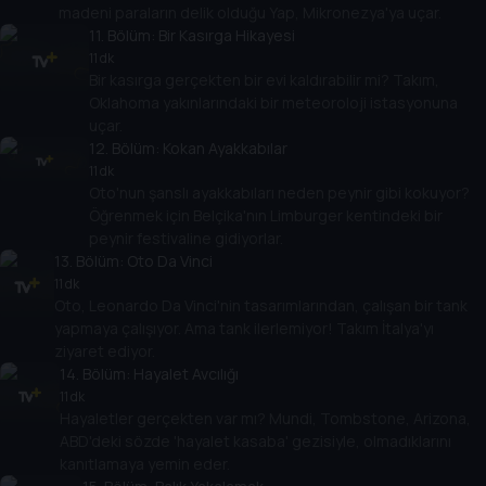
madeni paraların delik olduğu Yap, Mikronezya'ya uçar.
11
. Bölüm:
Bir Kasırga Hikayesi
11 dk
Bir kasırga gerçekten bir evi kaldırabilir mi? Takım,
Oklahoma yakınlarındaki bir meteoroloji istasyonuna
uçar.
12
. Bölüm:
Kokan Ayakkabılar
11 dk
Oto'nun şanslı ayakkabıları neden peynir gibi kokuyor?
Öğrenmek için Belçika'nın Limburger kentindeki bir
peynir festivaline gidiyorlar.
13
. Bölüm:
Oto Da Vinci
11 dk
Oto, Leonardo Da Vinci'nin tasarımlarından, çalışan bir tank
yapmaya çalışıyor. Ama tank ilerlemiyor! Takım İtalya'yı
ziyaret ediyor.
14
. Bölüm:
Hayalet Avcılığı
11 dk
Hayaletler gerçekten var mı? Mundi, Tombstone, Arizona,
ABD'deki sözde 'hayalet kasaba' gezisiyle, olmadıklarını
kanıtlamaya yemin eder.