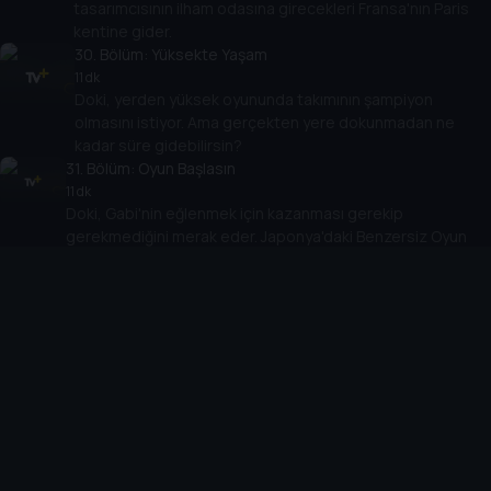
tasarımcısının ilham odasına girecekleri Fransa'nın Paris
kentine gider.
30
. Bölüm:
Yüksekte Yaşam
11 dk
Doki, yerden yüksek oyununda takımının şampiyon
olmasını istiyor. Ama gerçekten yere dokunmadan ne
kadar süre gidebilirsin?
31
. Bölüm:
Oyun Başlasın
11 dk
Doki, Gabi'nin eğlenmek için kazanması gerekip
gerekmediğini merak eder. Japonya'daki Benzersiz Oyun
Krallığı'na gitmek için yola çıkıyorlar
32
. Bölüm:
Ya Mars Ya Baskın
11 dk
Gerçekten Mars'a gidebilir miyiz? Fico ve Oto iniş aracını
ararken, ekip Mars'ı keşfetmek için harekete geçer.
33
. Bölüm:
Oyunca Müzayedesi
11 dk
Oto, oyuncak uçağını satmayı kabul etti. Oto, Doki ve
Fico, Chicago, ABD'deki bir oyuncak müzayedesine
gidiyor.
34
. Bölüm:
Nadir Kuş