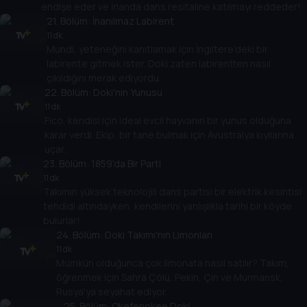
endişe eder ve İrlanda dans resitaline katılmayı reddeder!
21
. Bölüm:
İnanılmaz Labirent
11 dk
Mundi, yeteneğini kanıtlamak için İngiltere'deki bir
labirente gitmek ister. Doki zaten labirentten nasıl
çıkıldığını merak ediyordu.
22
. Bölüm:
Doki'nin Yunusu
11 dk
Fico, kendisi için ideal evcil hayvanın bir yunus olduğuna
karar verdi. Ekip, bir tane bulmak için Avustralya kıyılarına
uçar.
23
. Bölüm:
1859'da Bir Parti
11 dk
Takımın yüksek teknolojili dans partisi bir elektrik kesintisi
tehdidi altındayken, kendilerini yanlışlıkla tarihi bir köyde
bulurlar!
24
. Bölüm:
Doki Takımı'nın Limonları
11 dk
Mümkün olduğunca çok limonata nasıl satılır? Takım,
öğrenmek için Sahra Çölü, Pekin, Çin ve Murmansk,
Rusya'ya seyahat ediyor.
25
. Bölüm:
Okefenokee Doki