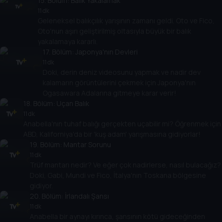
15
. Bölüm:
Balık Yakalamak
11 dk
Geleneksel balıkçılık yarışının zamanı geldi. Oto ve Fico,
Oto'nun aşırı geliştirilmiş oltasıyla büyük bir balık
yakalamaya kararlı.
17
. Bölüm:
Japonya'nın Devleri
11 dk
Doki, derin deniz videosunu yapmak ve nadir dev
kalamarın görüntülerini çekmek için Japonya'nın
Ogasawara Adalarına gitmeye karar verir!
18
. Bölüm:
Uçan Balık
11 dk
Anabella'nın tuhaf balığı gerçekten uçabilir mi? Öğrenmek için
ABD, Kaliforniya'da bir 'kuş adam' yarışmasına gidiyorlar!
19
. Bölüm:
Mantar Sorunu
11 dk
Trüf mantarı nedir? Ve eğer çok nadirlerse, nasıl bulacağız?
Doki, Gabi, Mundi ve Fico, İtalya'nın Toskana bölgesine
gidiyor.
20
. Bölüm:
İrlandalı Şansı
11 dk
Anabella bir aynayı kırınca, şansının kötü gideceğinden