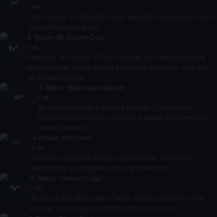
11 dk
Doki Takımı, Çin Seddi'nin nasıl yapıldığını ve işgalcileri nasıl
durdurduğunu öğrenir.
2
. Bölüm:
Bir Düzine Doki
11 dk
Anabella, festivalde 100 kek yapmak için takımı yanlışlıkla
gönüllü yapar. Hepsi yardım etmek için çabalıyor, ama yine
de ortalık karışıyor.
3
. Bölüm:
Baloncuklu Naylon
11 dk
Bir solucan neden baloncuk patlatır? Doki şaşkın!
Gabi'nin evcil solucanı Lancelot'u alarak öğrenmek için
yola koyulurlar!
4
. Bölüm:
Astronot
11 dk
Astronot eğitiminin tadına varırken Doki, Duncan ile
karıştırılıyor ve yanlışlıkla uzaya gönderiliyor!
5
. Bölüm:
Cennet Kuşu
11 dk
Bir kuş neden dans eder? Takım, nadiren görülen dansı
bulmak ve videoya almak için Yeni Gine'ye uçar.