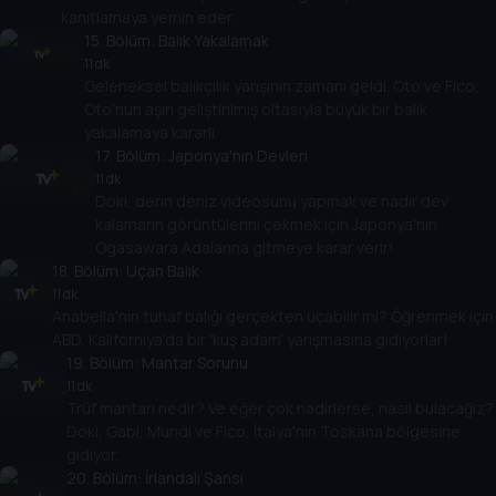
kanıtlamaya yemin eder.
15
. Bölüm:
Balık Yakalamak
11 dk
Geleneksel balıkçılık yarışının zamanı geldi. Oto ve Fico,
Oto'nun aşırı geliştirilmiş oltasıyla büyük bir balık
yakalamaya kararlı.
17
. Bölüm:
Japonya'nın Devleri
11 dk
Doki, derin deniz videosunu yapmak ve nadir dev
kalamarın görüntülerini çekmek için Japonya'nın
Ogasawara Adalarına gitmeye karar verir!
18
. Bölüm:
Uçan Balık
11 dk
Anabella'nın tuhaf balığı gerçekten uçabilir mi? Öğrenmek için
ABD, Kaliforniya'da bir 'kuş adam' yarışmasına gidiyorlar!
19
. Bölüm:
Mantar Sorunu
11 dk
Trüf mantarı nedir? Ve eğer çok nadirlerse, nasıl bulacağız?
Doki, Gabi, Mundi ve Fico, İtalya'nın Toskana bölgesine
gidiyor.
20
. Bölüm:
İrlandalı Şansı