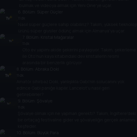
bulmak ve videoya almak için Yeni Gine'ye uçar.
6
. Bölüm:
Süper Güçler
11 dk
Nasıl süper güçlere sahip olabiliriz? Takım, yüksek teknoloji
ürünü süper giysiler ödünç almak için Almanya'ya uçar.
7
. Bölüm:
Kristal Mağaralar
11 dk
Oto ev yapımı akide şekerini paylaşıyor. Takım, şekerleme
ile Oto'nun kaya kitabındaki dev kristallerin resmi
arasında bir benzerlik görüyor
8
. Bölüm:
Abraka Doki
11 dk
Amatör sihirbaz Doki, yanlışlıkla Gabi'nin solucanını yok
edince Gabi paniğe kapılır. Lancelot'u nasıl geri
getirebilirler?
9
. Bölüm:
Şövalye
11 dk
Şövalye olmak için ne yapman gerekti? Takım, İngiltere'deki
bir ortaçağ festivaline gider ve şövalyeliğin gerçek anlamını
keşfeder.
10
. Bölüm:
Büyük Para