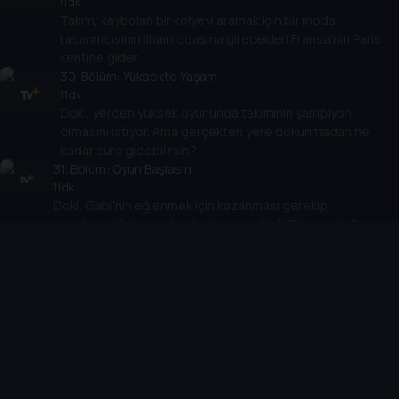
11 dk
Takım, kaybolan bir kolyeyi aramak için bir moda
tasarımcısının ilham odasına girecekleri Fransa'nın Paris
kentine gider.
30
. Bölüm:
Yüksekte Yaşam
11 dk
Doki, yerden yüksek oyununda takımının şampiyon
olmasını istiyor. Ama gerçekten yere dokunmadan ne
kadar süre gidebilirsin?
31
. Bölüm:
Oyun Başlasın
11 dk
Doki, Gabi'nin eğlenmek için kazanması gerekip
gerekmediğini merak eder. Japonya'daki Benzersiz Oyun
Krallığı'na gitmek için yola çıkıyorlar
32
. Bölüm:
Ya Mars Ya Baskın
11 dk
Gerçekten Mars'a gidebilir miyiz? Fico ve Oto iniş aracını
ararken, ekip Mars'ı keşfetmek için harekete geçer.
33
. Bölüm:
Oyunca Müzayedesi
11 dk
Oto, oyuncak uçağını satmayı kabul etti. Oto, Doki ve
Fico, Chicago, ABD'deki bir oyuncak müzayedesine