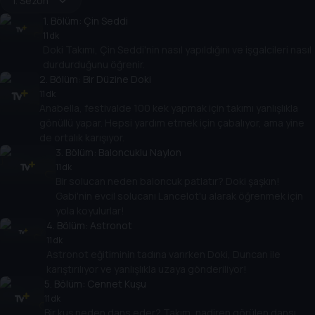
1. Sezon
1
. Bölüm:
Çin Seddi
11 dk
Doki Takımı, Çin Seddi'nin nasıl yapıldığını ve işgalcileri nasıl
durdurduğunu öğrenir.
2
. Bölüm:
Bir Düzine Doki
11 dk
Anabella, festivalde 100 kek yapmak için takımı yanlışlıkla
gönüllü yapar. Hepsi yardım etmek için çabalıyor, ama yine
de ortalık karışıyor.
3
. Bölüm:
Baloncuklu Naylon
11 dk
Bir solucan neden baloncuk patlatır? Doki şaşkın!
Gabi'nin evcil solucanı Lancelot'u alarak öğrenmek için
yola koyulurlar!
4
. Bölüm:
Astronot
11 dk
Astronot eğitiminin tadına varırken Doki, Duncan ile
karıştırılıyor ve yanlışlıkla uzaya gönderiliyor!
5
. Bölüm:
Cennet Kuşu
11 dk
Bir kuş neden dans eder? Takım, nadiren görülen dansı