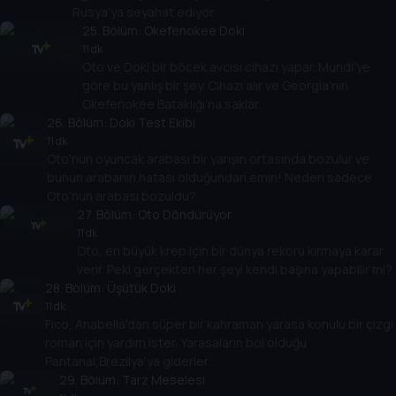
Rusya'ya seyahat ediyor.
25
. Bölüm:
Okefenokee Doki
11 dk
Oto ve Doki bir böcek avcısı cihazı yapar. Mundi'ye
göre bu yanlış bir şey. Cihazı alır ve Georgia'nın
Okefenokee Bataklığı'na saklar.
26
. Bölüm:
Doki Test Ekibi
11 dk
Oto'nun oyuncak arabası bir yarışın ortasında bozulur ve
bunun arabanın hatası olduğundan emin! Neden sadece
Oto'nun arabası bozuldu?
27
. Bölüm:
Oto Döndürüyor
11 dk
Oto, en büyük krep için bir dünya rekoru kırmaya karar
verir. Peki gerçekten her şeyi kendi başına yapabilir mi?
28
. Bölüm:
Üşütük Doki
11 dk
Fico, Anabella'dan süper bir kahraman yarasa konulu bir çizgi
roman için yardım ister. Yarasaların bol olduğu
Pantanal,Brezilya'ya giderler.
29
. Bölüm:
Tarz Meselesi