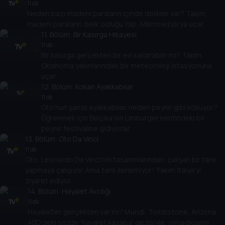
11 dk
Neden bazı madeni paraların içinde delikler var? Takım,
madeni paraların delik olduğu Yap, Mikronezya'ya uçar.
11
. Bölüm:
Bir Kasırga Hikayesi
11 dk
Bir kasırga gerçekten bir evi kaldırabilir mi? Takım,
Oklahoma yakınlarındaki bir meteoroloji istasyonuna
uçar.
12
. Bölüm:
Kokan Ayakkabılar
11 dk
Oto'nun şanslı ayakkabıları neden peynir gibi kokuyor?
Öğrenmek için Belçika'nın Limburger kentindeki bir
peynir festivaline gidiyorlar.
13
. Bölüm:
Oto Da Vinci
11 dk
Oto, Leonardo Da Vinci'nin tasarımlarından, çalışan bir tank
yapmaya çalışıyor. Ama tank ilerlemiyor! Takım İtalya'yı
ziyaret ediyor.
14
. Bölüm:
Hayalet Avcılığı
11 dk
Hayaletler gerçekten var mı? Mundi, Tombstone, Arizona,
ABD'deki sözde 'hayalet kasaba' gezisiyle, olmadıklarını