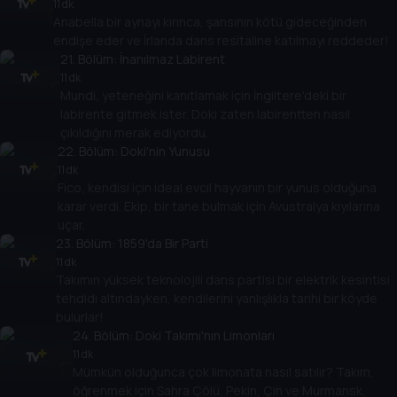
11 dk
Anabella bir aynayı kırınca, şansının kötü gideceğinden
endişe eder ve İrlanda dans resitaline katılmayı reddeder!
21
. Bölüm:
İnanılmaz Labirent
11 dk
Mundi, yeteneğini kanıtlamak için İngiltere'deki bir
labirente gitmek ister. Doki zaten labirentten nasıl
çıkıldığını merak ediyordu.
22
. Bölüm:
Doki'nin Yunusu
11 dk
Fico, kendisi için ideal evcil hayvanın bir yunus olduğuna
karar verdi. Ekip, bir tane bulmak için Avustralya kıyılarına
uçar.
23
. Bölüm:
1859'da Bir Parti
11 dk
Takımın yüksek teknolojili dans partisi bir elektrik kesintisi
tehdidi altındayken, kendilerini yanlışlıkla tarihi bir köyde
bulurlar!
24
. Bölüm:
Doki Takımı'nın Limonları
11 dk
Mümkün olduğunca çok limonata nasıl satılır? Takım,
öğrenmek için Sahra Çölü, Pekin, Çin ve Murmansk,