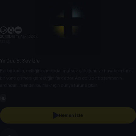
2010
|
Dram, Aşk
|
132 dk
132 dk
Ye Dua Et Sev İzle
Evli bir kadın, evliliğinin ne kadar mutsuz olduğunu ve hayatının farklı
bir yöne gitmesi gerektiğini fark eder. Acı dolu bir boşanmanın
ardından, "kendini bulmak" için dünya turuna çıkar.
HD
Hemen İzle